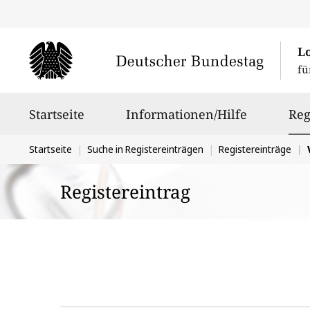
L
fü
Hauptnavigation
Startseite
Informationen/Hilfe
Reg
Sie
Startseite
Suche in Registereinträgen
Registereinträge
befinden
Registereintrag
sich
hier: