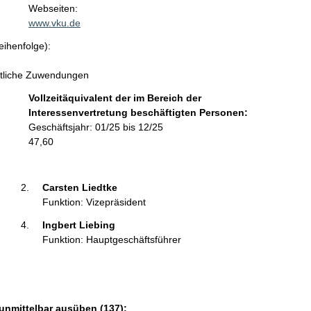
t
Webseiten:
a
www.vku.de
k
eihenfolge):
t
i
fentliche Zuwendungen
n
f
Vollzeitäquivalent der im Bereich der
o
Interessenvertretung beschäftigten Personen:
r
Geschäftsjahr: 01/25 bis 12/25
m
47,60
a
t
i
Carsten Liedtke 
o
Funktion: Vizepräsident
n
Ingbert Liebing 
e
Funktion: Hauptgeschäftsführer
n
:
 unmittelbar ausüben (137):