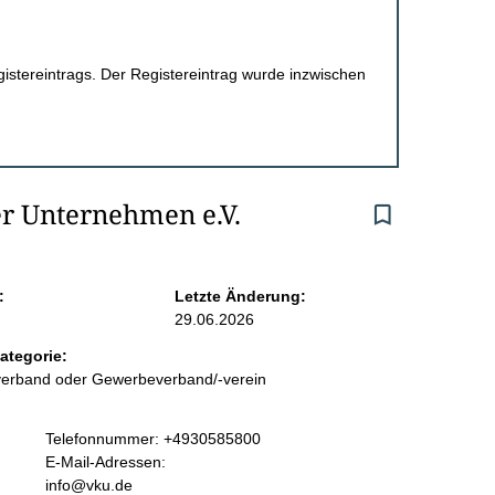
egistereintrags. Der Registereintrag wurde inzwischen
 Unternehmen e.V. 
:
Letzte Änderung:
29.06.2026
ategorie:
sverband oder Gewerbeverband/-verein
K
Telefonnummer: +4930585800
o
E-Mail-Adressen:
n
info@vku.de