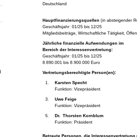
a
Deutschland
l
Hauptfinanzierungsquellen
(in absteigender R
Geschäftsjahr: 01/25 bis 12/25
t
Mitgliedsbeiträge, Wirtschaftliche Tätigkeit, Öf
Jährliche finanzielle Aufwendungen im
Bereich der Interessenvertretung:
Geschäftsjahr: 01/25 bis 12/25
8.890.001 bis 8.900.000 Euro
)
Vertretungsberechtigte Person(en):
Karsten Specht 
Funktion: Vizepräsident
Uwe Feige 
Funktion: Vizepräsident
Dr.  Thorsten Kornblum 
Funktion: Präsident
Betraute Personen, die Interessenvertretung