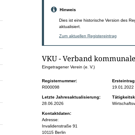
S
Hinweis
e
Dies ist eine historische Version des R
aktualisiert.
i
Zum aktuellen Registereintrag
t
VKU - Verband kommunaler
e
Eingetragener Verein (e. V.)
n
Registernummer:
Ersteintrag
R000098
19.01.2022
i
Letzte Jahresaktualisierung:
Tätigkeitsk
28.06.2026
Wirtschaft
n
Kontaktdaten:
Adresse:
h
Invalidenstraße
91
10115
Berlin