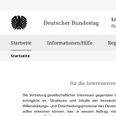
L
fü
Hauptnavigation
ausgewählt
Startseite
Informationen/Hilfe
Reg
Sie
Startseite
befinden
sich
hier:
für die Interessenv
Die Vertretung gesellschaftlicher Interessen gegenüber
ermöglicht es, Strukturen und Inhalte der bezweckt
Willensbildungs- und Entscheidungsprozesse des Deuts
sollen erkennen können, wer, in wessen Auftrag, mi