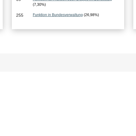
(7,30%)
s
255
Funktion in Bundesverwaltung
(26,98%)
e
: