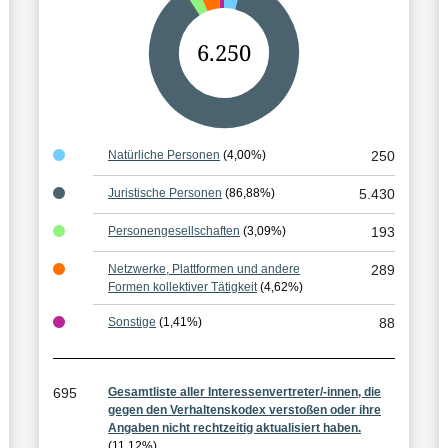
G
6.250
e
s
a
Natürliche Personen
(4,00%)
250
m
Juristische Personen
(86,88%)
5.430
t
Personengesellschaften
(3,09%)
193
e
Netzwerke, Plattformen und andere
289
r
Formen kollektiver Tätigkeit
(4,62%)
g
Sonstige
(1,41%)
88
e
b
695
Gesamtliste aller Interessenvertreter/-innen, die
n
gegen den Verhaltenskodex verstoßen oder ihre
Angaben nicht rechtzeitig aktualisiert haben.
i
(11,12%)