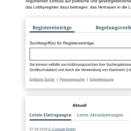
Argumenten Einfluss auf politische und gesetzgeberische
das Lobbyregister dazu beitragen, das Vertrauen in die L
Register­einträge
Regelungs­vor
Suchbox
Suchbegriff(e) für Registereinträge
Sie können mithilfe von Anführungszeichen Ihre Suchergebnisse a
Großbuchstaben) und durch die Verwendung von Klammern () k
Einfache Suche
Personensuche
Expertensuche
Statistikbereich
Aktuell
Letzte Eintragungen
Letzte Aktualisierungen
Letzte
07.08.2026:
C-Consult GmbH