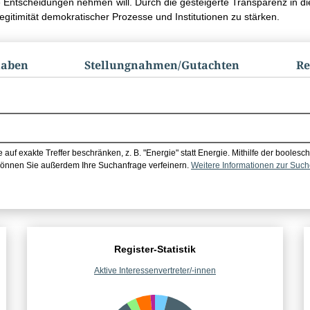
 Entscheidungen nehmen will. Durch die gesteigerte Transparenz in di
egitimität demokratischer Prozesse und Institutionen zu stärken.
haben
Stellungnahmen/​Gutachten
Re
uf exakte Treffer beschränken, z. B. "Energie" statt Energie.
Mithilfe der booles
önnen Sie außerdem Ihre Suchanfrage verfeinern.
Weitere Informationen zur Suc
Register-Statistik
Aktive Interessenvertreter/-innen