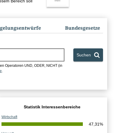
esem Bereich soll
gelungs­entwürfe
Bundes­gesetze
Suchen
chen Operatoren UND, ODER, NICHT (in
he
.
Statistik Interessenbereiche
Wirtschaft
47,31%