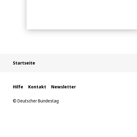
Sie
Startseite
befinden
sich
hier:
Interne
Hilfe
Kontakt
Newsletter
Links
© Deutscher Bundestag