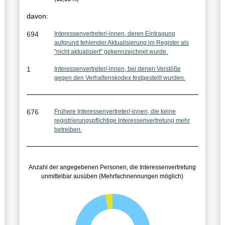
s
davon:
s
694
Interessenvertreter/-innen, deren Eintragung
aufgrund fehlender Aktualisierung im Register als
e
"nicht aktualisiert" gekennzeichnet wurde.
:
1
Interessenvertreter/-innen, bei denen Verstöße
gegen den Verhaltenskodex festgestellt wurden.
676
Frühere Interessenvertreter/-innen, die keine
registrierungspflichtige Interessenvertretung mehr
betreiben.
Anzahl der angegebenen Personen, die Interessenvertretung
unmittelbar ausüben (Mehrfachnennungen möglich)