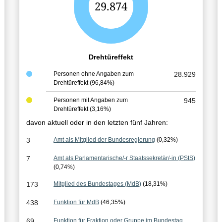
G
29.874
e
s
a
Drehtüreffekt
m
Personen ohne Angaben zum
28.929
Drehtüreffekt
(96,84%)
t
e
Personen mit Angaben zum
945
Drehtüreffekt
(3,16%)
r
davon aktuell oder in den letzten fünf Jahren:
g
3
Amt als Mitglied der Bundesregierung
(0,32%)
e
7
Amt als Parlamentarische/-r Staatssekretär/-in (PStS)
b
(0,74%)
n
173
Mitglied des Bundestages (MdB)
(18,31%)
i
438
Funktion für MdB
(46,35%)
s
69
Funktion für Fraktion oder Gruppe im Bundestag