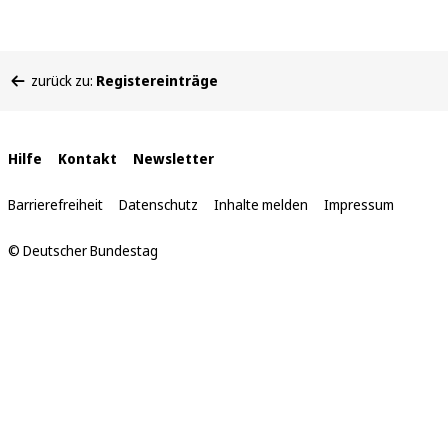
Sie
zurück zu:
Registereinträge
befinden
sich
hier:
Interne
Hilfe
Kontakt
Newsletter
Links
Barrierefreiheit
Datenschutz
Inhalte melden
Impressum
© Deutscher Bundestag