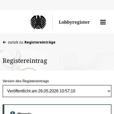
Direk
zum
Men
Lobbyregister
Inhal
öffne
Sie
zurück zu:
Registereinträge
befinden
sich
Registereintrag
hier:
Version des Registereintrags
Hinweis