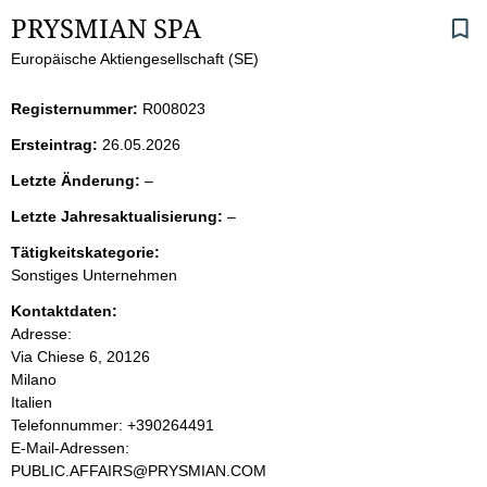
S
PRYSMIAN SPA
Europäische Aktiengesellschaft (SE)
e
i
Registernummer:
R008023
Ersteintrag:
26.05.2026
t
l
Letzte Änderung:
–
e
e
l
Letzte Jahresaktualisierung:
–
e
e
n
r
Tätigkeitskategorie:
e
Sonstiges Unternehmen
r
i
Kontaktdaten:
Adresse:
n
Via Chiese 6, 20126
Milano
h
Italien
K
Telefonnummer: +390264491
a
o
E-Mail-Adressen:
n
PUBLIC.AFFAIRS@PRYSMIAN.COM
l