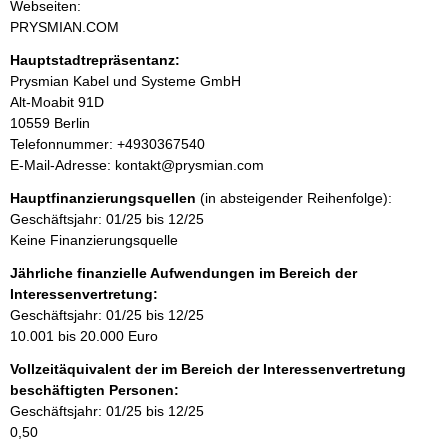
t
Webseiten:
a
PRYSMIAN.COM
t
k
Hauptstadtrepräsentanz:
t
A
Prysmian Kabel und Systeme GmbH
i
d
Alt-Moabit
91D
n
r
10559
Berlin
f
e
K
Telefonnummer: +4930367540
o
s
o
E-Mail-Adresse: kontakt@prysmian.com
r
s
n
m
Hauptfinanzierungsquellen
(in absteigender Reihenfolge):
e
t
a
Geschäftsjahr: 01/25 bis 12/25
a
t
Keine Finanzierungsquelle
k
i
t
Jährliche finanzielle Aufwendungen im Bereich der
o
i
Interessenvertretung:
n
n
Geschäftsjahr: 01/25 bis 12/25
e
f
10.001 bis 20.000 Euro
n
o
:
Vollzeitäquivalent der im Bereich der Interessenvertretung
r
beschäftigten Personen:
m
Geschäftsjahr: 01/25 bis 12/25
a
0,50
t