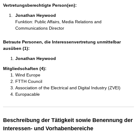
i
Vertretungsberechtigte Person(en):
o
Jonathan Heywood 
n
Funktion: Public Affairs, Media Relations and
e
Communications Director
n
:
Betraute Personen, die Interessenvertretung unmittelbar
ausüben (1):
Jonathan Heywood 
Mitgliedschaften (4):
Wind Europe
FTTH Council
Association of the Electrical and Digital Industry (ZVEI)
Europacable
Beschreibung der Tätigkeit sowie Benennung der
Interessen- und Vorhabenbereiche