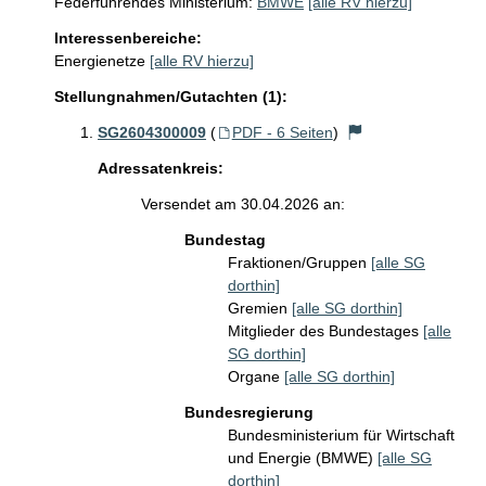
Federführendes Ministerium:
BMWE
[alle RV hierzu]
Interessenbereiche:
Energienetze
[alle RV hierzu]
Stellungnahmen/Gutachten (1):
SG2604300009
(
PDF - 6 Seiten
)
Adressatenkreis:
Versendet am 30.04.2026 an:
Bundestag
Fraktionen/Gruppen
[alle SG
dorthin]
Gremien
[alle SG dorthin]
Mitglieder des Bundestages
[alle
SG dorthin]
Organe
[alle SG dorthin]
Bundesregierung
Bundesministerium für Wirtschaft
und Energie (BMWE)
[alle SG
dorthin]