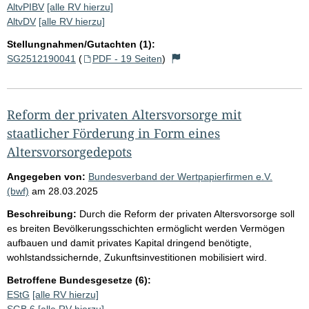
AltvPIBV
[alle RV hierzu]
AltvDV
[alle RV hierzu]
Stellungnahmen/Gutachten (1):
SG2512190041
(
PDF - 19 Seiten
)
Reform der privaten Altersvorsorge mit
staatlicher Förderung in Form eines
Altersvorsorgedepots
Angegeben von:
Bundesverband der Wertpapierfirmen e.V.
(bwf)
am
28.03.2025
Beschreibung:
Durch die Reform der privaten Altersvorsorge soll
es breiten Bevölkerungsschichten ermöglicht werden Vermögen
aufbauen und damit privates Kapital dringend benötigte,
wohlstandssichernde, Zukunftsinvestitionen mobilisiert wird.
Betroffene Bundesgesetze (6):
EStG
[alle RV hierzu]
SGB 6
[alle RV hierzu]