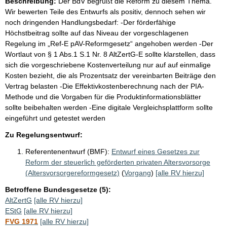
Beschreibung:
Der BdV begrüßt die Reform zu diesem Thema.
Wir bewerten Teile des Entwurfs als positiv, dennoch sehen wir
noch dringenden Handlungsbedarf: -Der förderfähige
Höchstbeitrag sollte auf das Niveau der vorgeschlagenen
Regelung im „Ref-E pAV-Reformgesetz“ angehoben werden -Der
Wortlaut von § 1 Abs.1 S.1 Nr. 8 AltZertG-E sollte klarstellen, dass
sich die vorgeschriebene Kostenverteilung nur auf auf einmalige
Kosten bezieht, die als Prozentsatz der vereinbarten Beiträge den
Vertrag belasten -Die Effektivkostenberechnung nach der PIA-
Methode und die Vorgaben für die Produktinformationsblätter
sollte beibehalten werden -Eine digitale Vergleichsplattform sollte
eingeführt und getestet werden
Zu Regelungsentwurf:
Referentenentwurf (BMF):
Entwurf eines Gesetzes zur
Reform der steuerlich geförderten privaten Altersvorsorge
(Altersvorsorgereformgesetz)
(
Vorgang
)
[alle RV hierzu]
Betroffene Bundesgesetze (5):
AltZertG
[alle RV hierzu]
EStG
[alle RV hierzu]
FVG 1971
[alle RV hierzu]