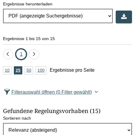
Ergebnisse herunterladen
Ergebnisse 1 bis 15 von 15
Eine
Seite
Eine
1
Seite
Seite
A
Ergebnisse pro Seite
10
Ergebnisse
25
Ergebnisse
50
Ergebnisse
100
Ergebnisse
zurück
vor
n
pro
pro
pro
pro
Seite
Seite
Seite
Seite
z
Filterauswahl öffnen
(0 Filter gewählt)
a
h
Gefundene Regelungsvorhaben
(15)
l
Sortieren nach
E
r