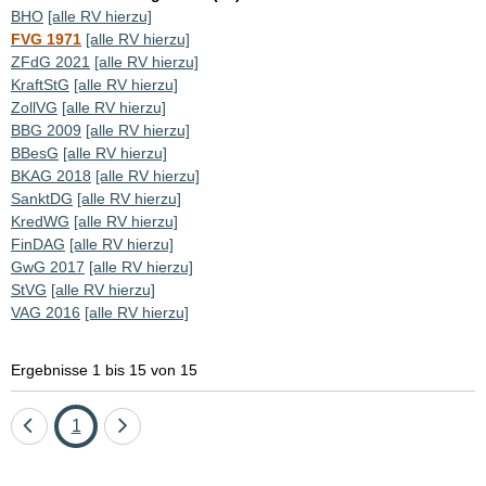
BHO
[alle RV hierzu]
FVG 1971
[alle RV hierzu]
ZFdG 2021
[alle RV hierzu]
KraftStG
[alle RV hierzu]
ZollVG
[alle RV hierzu]
BBG 2009
[alle RV hierzu]
BBesG
[alle RV hierzu]
BKAG 2018
[alle RV hierzu]
SanktDG
[alle RV hierzu]
KredWG
[alle RV hierzu]
FinDAG
[alle RV hierzu]
GwG 2017
[alle RV hierzu]
StVG
[alle RV hierzu]
VAG 2016
[alle RV hierzu]
Ergebnisse 1 bis 15 von 15
Eine
Seite
Eine
1
Seite
Seite