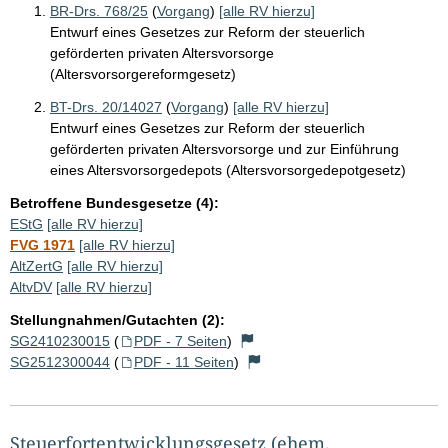
BR-Drs. 768/25
(
Vorgang
)
[alle RV hierzu]
Entwurf eines Gesetzes zur Reform der steuerlich
geförderten privaten Altersvorsorge
(Altersvorsorgereformgesetz)
BT-Drs. 20/14027
(
Vorgang
)
[alle RV hierzu]
Entwurf eines Gesetzes zur Reform der steuerlich
geförderten privaten Altersvorsorge und zur Einführung
eines Altersvorsorgedepots (Altersvorsorgedepotgesetz)
Betroffene Bundesgesetze (4):
EStG
[alle RV hierzu]
FVG 1971
[alle RV hierzu]
AltZertG
[alle RV hierzu]
AltvDV
[alle RV hierzu]
Stellungnahmen/Gutachten (2):
SG2410230015
(
PDF - 7 Seiten
)
SG2512300044
(
PDF - 11 Seiten
)
Steuerfortentwicklungsgesetz (ehem.