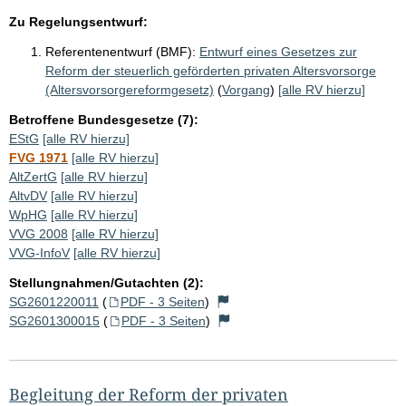
Zu Regelungsentwurf:
Referentenentwurf (BMF):
Entwurf eines Gesetzes zur
Reform der steuerlich geförderten privaten Altersvorsorge
(Altersvorsorgereformgesetz)
(
Vorgang
)
[alle RV hierzu]
Betroffene Bundesgesetze (7):
EStG
[alle RV hierzu]
FVG 1971
[alle RV hierzu]
AltZertG
[alle RV hierzu]
AltvDV
[alle RV hierzu]
WpHG
[alle RV hierzu]
VVG 2008
[alle RV hierzu]
VVG-InfoV
[alle RV hierzu]
Stellungnahmen/Gutachten (2):
SG2601220011
(
PDF - 3 Seiten
)
SG2601300015
(
PDF - 3 Seiten
)
Begleitung der Reform der privaten