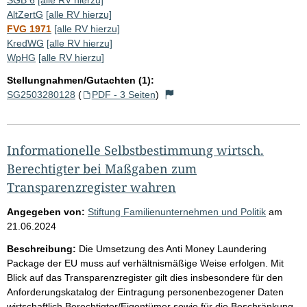
AltZertG
[alle RV hierzu]
FVG 1971
[alle RV hierzu]
KredWG
[alle RV hierzu]
WpHG
[alle RV hierzu]
Stellungnahmen/Gutachten (1):
SG2503280128
(
PDF - 3 Seiten
)
Informationelle Selbstbestimmung wirtsch.
Berechtigter bei Maßgaben zum
Transparenzregister wahren
Angegeben von:
Stiftung Familienunternehmen und Politik
am
21.06.2024
Beschreibung:
Die Umsetzung des Anti Money Laundering
Package der EU muss auf verhältnismäßige Weise erfolgen. Mit
Blick auf das Transparenzregister gilt dies insbesondere für den
Anforderungskatalog der Eintragung personenbezogener Daten
wirtschaftlich Berechtigter/Eigentümer sowie für die Beschränkung