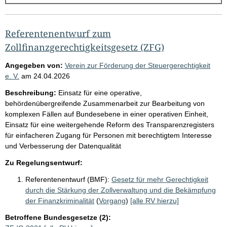
g
e
b
Referentenentwurf zum
n
Zollfinanzgerechtigkeitsgesetz (ZFG)
i
Angegeben von:
Verein zur Förderung der Steuergerechtigkeit
s
e. V.
am
24.04.2026
s
Beschreibung:
Einsatz für eine operative,
e
behördenübergreifende Zusammenarbeit zur Bearbeitung von
komplexen Fällen auf Bundesebene in einer operativen Einheit,
p
Einsatz für eine weitergehende Reform des Transparenzregisters
r
für einfacheren Zugang für Personen mit berechtigtem Interesse
o
und Verbesserung der Datenqualität
S
Zu Regelungsentwurf:
e
Referentenentwurf (BMF):
Gesetz für mehr Gerechtigkeit
i
durch die Stärkung der Zollverwaltung und die Bekämpfung
t
der Finanzkriminalität
(
Vorgang
)
[alle RV hierzu]
e
Betroffene Bundesgesetze (2):