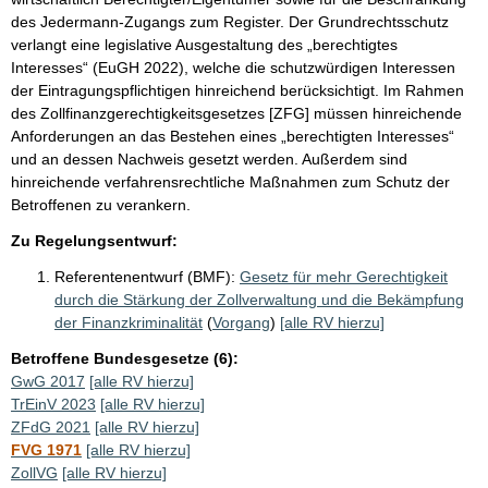
des Jedermann-Zugangs zum Register. Der Grundrechtsschutz
verlangt eine legislative Ausgestaltung des „berechtigtes
Interesses“ (EuGH 2022), welche die schutzwürdigen Interessen
der Eintragungspflichtigen hinreichend berücksichtigt. Im Rahmen
des Zollfinanzgerechtigkeitsgesetzes [ZFG] müssen hinreichende
Anforderungen an das Bestehen eines „berechtigten Interesses“
und an dessen Nachweis gesetzt werden. Außerdem sind
hinreichende verfahrensrechtliche Maßnahmen zum Schutz der
Betroffenen zu verankern.
Zu Regelungsentwurf:
Referentenentwurf (BMF):
Gesetz für mehr Gerechtigkeit
durch die Stärkung der Zollverwaltung und die Bekämpfung
der Finanzkriminalität
(
Vorgang
)
[alle RV hierzu]
Betroffene Bundesgesetze (6):
GwG 2017
[alle RV hierzu]
TrEinV 2023
[alle RV hierzu]
ZFdG 2021
[alle RV hierzu]
FVG 1971
[alle RV hierzu]
ZollVG
[alle RV hierzu]