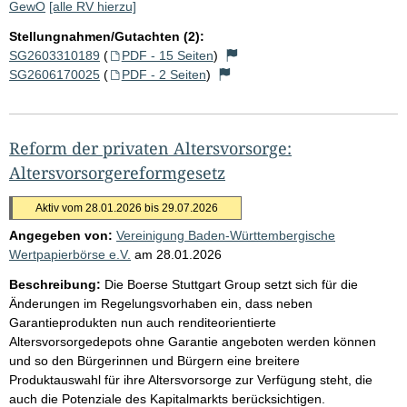
GewO
[alle RV hierzu]
Stellungnahmen/Gutachten (2):
SG2603310189
(
PDF - 15 Seiten
)
SG2606170025
(
PDF - 2 Seiten
)
Reform der privaten Altersvorsorge:
Altersvorsorgereformgesetz
Aktiv vom 28.01.2026 bis 29.07.2026
Angegeben von:
Vereinigung Baden-Württembergische
Wertpapierbörse e.V.
am
28.01.2026
Beschreibung:
Die Boerse Stuttgart Group setzt sich für die
Änderungen im Regelungsvorhaben ein, dass neben
Garantieprodukten nun auch renditeorientierte
Altersvorsorgedepots ohne Garantie angeboten werden können
und so den Bürgerinnen und Bürgern eine breitere
Produktauswahl für ihre Altersvorsorge zur Verfügung steht, die
auch die Potenziale des Kapitalmarkts berücksichtigen.