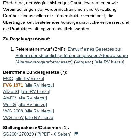
Förderung, der Wegfall bisheriger Garantievorgaben sowie
Vereinfachungen bei Fördermechanismen und Verwaltung.
Darüber hinaus sollen die Förderstruktur vereinfacht, die
Übertragbarkeit bestehender Vorsorgeansprüche verbessert und
die Produktgestaltung vereinheitlicht werden.
Zu Regelungsentwurf:
Referentenentwurf (BMF):
Entwurf eines Gesetzes zur
Reform der steuerlich geförderten privaten Altersvorsorge
(Altersvorsorgereformgesetz)
(
Vorgang
)
[alle RV hierzu]
Betroffene Bundesgesetze (7):
EStG
[alle RV hierzu]
FVG 1971
[alle RV hierzu]
AltZertG
[alle RV hierzu]
AltvDV
[alle RV hierzu]
WpHG
[alle RV hierzu]
VVG 2008
[alle RV hierzu]
VVG-InfoV
[alle RV hierzu]
Stellungnahmen/Gutachten (1):
SG2604270029
(
PDF - 6 Seiten
)