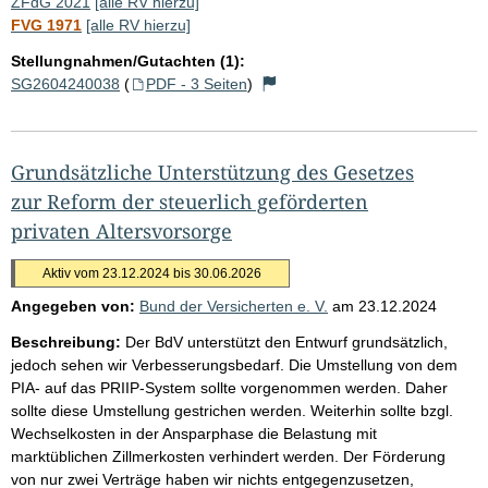
ZFdG 2021
[alle RV hierzu]
FVG 1971
[alle RV hierzu]
Stellungnahmen/Gutachten (1):
SG2604240038
(
PDF - 3 Seiten
)
Grundsätzliche Unterstützung des Gesetzes
zur Reform der steuerlich geförderten
privaten Altersvorsorge
Aktiv vom 23.12.2024 bis 30.06.2026
Angegeben von:
Bund der Versicherten e. V.
am
23.12.2024
Beschreibung:
Der BdV unterstützt den Entwurf grundsätzlich,
jedoch sehen wir Verbesserungsbedarf. Die Umstellung von dem
PIA- auf das PRIIP-System sollte vorgenommen werden. Daher
sollte diese Umstellung gestrichen werden. Weiterhin sollte bzgl.
Wechselkosten in der Ansparphase die Belastung mit
marktüblichen Zillmerkosten verhindert werden. Der Förderung
von nur zwei Verträge haben wir nichts entgegenzusetzen,