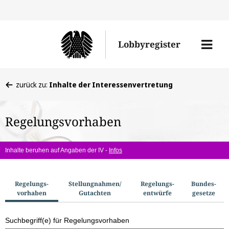
Direkt
Direk
zu
zum
Men
Lobbyregister
den
Inhal
öffne
Sucherge
Sie
zurück zu:
Inhalte der Interessenvertretung
befinden
sich
Regelungsvorhaben
hier:
Inhalte beruhen auf Angaben der IV -
Infos
S
Regelungs­
Stellungnahmen/​
Regelungs­
Bundes­
vorhaben
Gutachten
entwürfe
gesetze
u
c
Suchbegriff(e) für Regelungsvorhaben