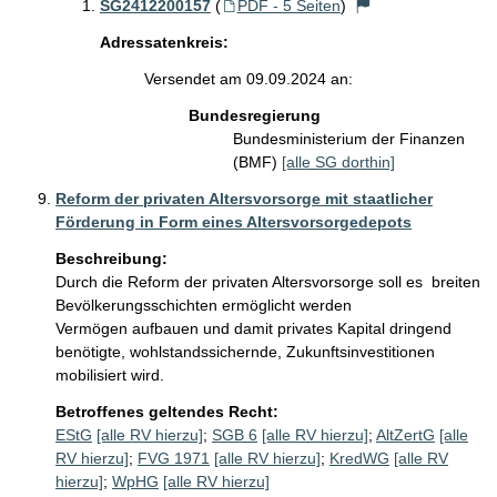
SG2412200157
(
PDF - 5 Seiten
)
Adressatenkreis:
Versendet am 09.09.2024 an:
Bundesregierung
Bundesministerium der Finanzen
(BMF)
[alle SG dorthin]
Reform der privaten Altersvorsorge mit staatlicher
Förderung in Form eines Altersvorsorgedepots
Beschreibung:
Durch die Reform der privaten Altersvorsorge soll es  breiten 
Bevölkerungsschichten ermöglicht werden 

Vermögen aufbauen und damit privates Kapital dringend 
benötigte, wohlstandssichernde, Zukunftsinvestitionen 
mobilisiert wird.
Betroffenes geltendes Recht:
EStG
[alle RV hierzu]
;
SGB 6
[alle RV hierzu]
;
AltZertG
[alle
RV hierzu]
;
FVG 1971
[alle RV hierzu]
;
KredWG
[alle RV
hierzu]
;
WpHG
[alle RV hierzu]