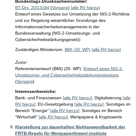
Bundestags-Drucksachennummer:
BT-Drs. 20/13184
(
Vorgang
)
[alle RV hierzu]
Entwurf eines Gesetzes zur Umsetzung der NIS-2-Richtlinie
und zur Regelung wesentlicher Grundzüge des
Informationssicherheitsmanagements in der
Bundesverwaltung (NIS-2-Umsetzungs- und
Cybersicherheitsstärkungsgesetz)
Zuständiges Ministerium:
BMI (20. WP)
[alle RV hierzu]
Zuvor:
Referentenentwurf (BMI) (20. WP):
Entwurf eines NIS-2-
Umsetzungs- und Cybersicherheitsstärkungsgesetzes
(
Vorgang
)
Interessenbereiche:
Bank- und Finanzwesen
[alle RV hierzu]
;
Digitalisierung
[alle
RV hierzu]
;
EU-Gesetzgebung
[alle RV hierzu]
;
Sonstiges im
Bereich "Energie"
[alle RV hierzu]
;
Sonstiges im Bereich
"Wirtschaft"
[alle RV hierzu]
;
Wertpapiere & Kryptowerte
Klarstellung zur dauerhaften Nichtanwendbarkeit der
FRTB-Regeln für Wertpapierfirmen/-institute