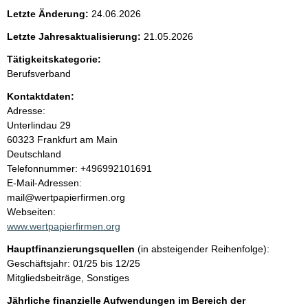
e
Letzte Änderung:
24.06.2026
n
Letzte Jahresaktualisierung:
21.05.2026
i
Tätigkeitskategorie:
Berufsverband
n
Kontaktdaten:
Adresse:
h
Unterlindau
29
60323
Frankfurt am Main
a
Deutschland
K
Telefonnummer: +496992101691
l
o
E-Mail-Adressen:
n
mail@wertpapierfirmen.org
t
t
Webseiten:
a
www.wertpapierfirmen.org
k
Hauptfinanzierungsquellen
(in absteigender Reihenfolge):
t
Geschäftsjahr: 01/25 bis 12/25
i
Mitgliedsbeiträge, Sonstiges
n
f
Jährliche finanzielle Aufwendungen im Bereich der