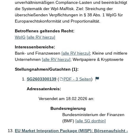
unverhältnismäßigen Compliance-Lasten und beeinträchtigt 
die Systematik der WpI-MaRisk. Ziel: Streichung der 
überschießenden Verpflichtungen in § 38 Abs. 1 WpIG für 
Europarechtskonformität und Proportionalität.
Betroffenes geltendes Recht:
WpIG
[alle RV hierzu]
Interessenbereiche:
Bank- und Finanzwesen
[alle RV hierzu]
;
Kleine und mittlere
Unternehmen
[alle RV hierzu]
;
Wertpapiere & Kryptowerte
Stellungnahmen/Gutachten (1):
SG2603300139
(
PDF - 3 Seiten
)
Adressatenkreis:
Versendet am 18.02.2026 an:
Bundesregierung
Bundesministerium der Finanzen
(BMF)
[alle SG dorthin]
EU Market Integration Package (MISP): Börsenaufsicht -