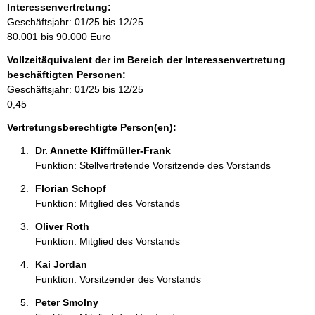
o
Interessenvertretung:
r
Geschäftsjahr: 01/25 bis 12/25
m
80.001 bis 90.000 Euro
a
Vollzeitäquivalent der im Bereich der Interessenvertretung
t
beschäftigten Personen:
i
Geschäftsjahr: 01/25 bis 12/25
o
0,45
n
e
Vertretungsberechtigte Person(en):
n
Dr. Annette Kliffmüller-Frank 
:
Funktion: Stellvertretende Vorsitzende des Vorstands
Florian Schopf 
Funktion: Mitglied des Vorstands
Oliver Roth 
Funktion: Mitglied des Vorstands
Kai Jordan 
Funktion: Vorsitzender des Vorstands
Peter Smolny 