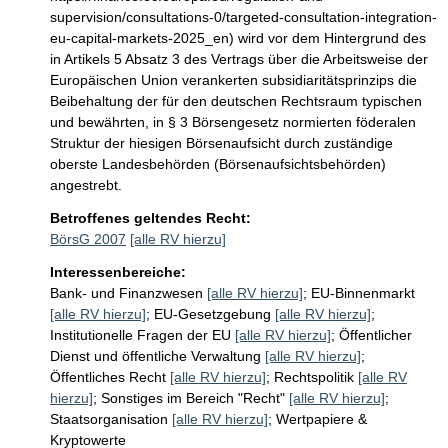
supervision/consultations-0/targeted-consultation-integration-
eu-capital-markets-2025_en) wird vor dem Hintergrund des 
in Artikels 5 Absatz 3 des Vertrags über die Arbeitsweise der 
Europäischen Union verankerten subsidiaritätsprinzips die 
Beibehaltung der für den deutschen Rechtsraum typischen 
und bewährten, in § 3 Börsengesetz normierten föderalen 
Struktur der hiesigen Börsenaufsicht durch zuständige 
oberste Landesbehörden (Börsenaufsichtsbehörden) 
angestrebt.
Betroffenes geltendes Recht:
BörsG 2007
[alle RV hierzu]
Interessenbereiche:
Bank- und Finanzwesen
[alle RV hierzu]
;
EU-Binnenmarkt
[alle RV hierzu]
;
EU-Gesetzgebung
[alle RV hierzu]
;
Institutionelle Fragen der EU
[alle RV hierzu]
;
Öffentlicher
Dienst und öffentliche Verwaltung
[alle RV hierzu]
;
Öffentliches Recht
[alle RV hierzu]
;
Rechtspolitik
[alle RV
hierzu]
;
Sonstiges im Bereich "Recht"
[alle RV hierzu]
;
Staatsorganisation
[alle RV hierzu]
;
Wertpapiere &
Kryptowerte