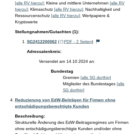
[alle RV hierzu]
;
Kleine und mittlere Unternehmen
[alle RV
hierzu]
;
Klimaschutz
[alle RV hierzu]
;
Nachhaltigkeit und
Ressourcenschutz
[alle RV hierzu]
;
Wertpapiere &
Kryptowerte
Stellungnahmen/Gutachten (1):
SG2412200062
(
PDF - 2 Seiten
)
Adressatenkreis:
Versendet am 14.10.2024 an:
Bundestag
Gremien
[alle SG dorthin]
Mitglieder des Bundestages
[alle
SG dorthin]
Reduzierung von EdW-Beiträgen für Firmen ohne
entschädigungsberechtigte Kunden
Beschreibung:
Strukturelle Änderung des EdW-Beitragsregimes um Firmen 
ohne entschädigungsberechtigte Kunden und/oder ohne 