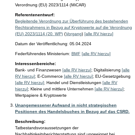
Verordnung (EU) 2023/1114 (MiCAR)
Referentenentwurf:
Begleitende Verordnung zur Überführung des bestehenden
Rechtsrahmens in Bezug auf Kryptowerte auf die Verordnung
(EU) 2023/1114 (20. WP)
(
Vorgang
)
[alle RV hierzu]
Datum der Veröffentlichung: 05.04.2024
Federführendes Ministerium:
BMF
[alle RV hierzu]
Interessenbereiche:
Bank- und Finanzwesen
[alle RV hierzu]
;
Digitalisierung
[alle
RV hierzu]
;
E-Commerce
[alle RV hierzu]
;
EU-Gesetzgebung
[alle RV hierzu]
;
Handel und Dienstleistungen
[alle RV
hierzu]
;
Kleine und mittlere Unternehmen
[alle RV hierzu]
;
Wertpapiere & Kryptowerte
Unangemessener Aufwand in nicht strategischen
Positionen des Handelsbuches in Bezug auf das CSRD.
Beschreibung:
Tatbestandsvoraussetzungen der 
Nachhaltigkeitsberichterstattung sind ungeeignet bei
