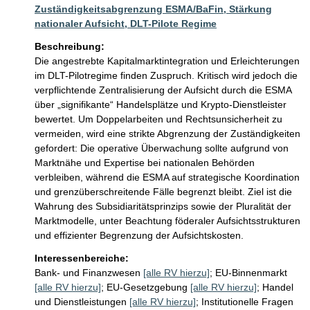
Zuständigkeitsabgrenzung ESMA/BaFin, Stärkung
nationaler Aufsicht, DLT-Pilote Regime
Beschreibung:
Die angestrebte Kapitalmarktintegration und Erleichterungen 
im DLT-Pilotregime finden Zuspruch. Kritisch wird jedoch die 
verpflichtende Zentralisierung der Aufsicht durch die ESMA 
über „signifikante“ Handelsplätze und Krypto-Dienstleister 
bewertet. Um Doppelarbeiten und Rechtsunsicherheit zu 
vermeiden, wird eine strikte Abgrenzung der Zuständigkeiten 
gefordert: Die operative Überwachung sollte aufgrund von 
Marktnähe und Expertise bei nationalen Behörden 
verbleiben, während die ESMA auf strategische Koordination 
und grenzüberschreitende Fälle begrenzt bleibt. Ziel ist die 
Wahrung des Subsidiaritätsprinzips sowie der Pluralität der 
Marktmodelle, unter Beachtung föderaler Aufsichtsstrukturen 
und effizienter Begrenzung der Aufsichtskosten.
Interessenbereiche:
Bank- und Finanzwesen
[alle RV hierzu]
;
EU-Binnenmarkt
[alle RV hierzu]
;
EU-Gesetzgebung
[alle RV hierzu]
;
Handel
und Dienstleistungen
[alle RV hierzu]
;
Institutionelle Fragen