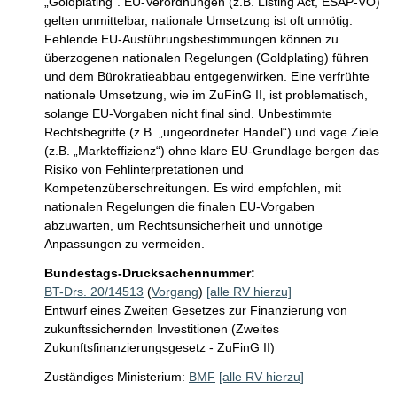
„Goldplating“. EU-Verordnungen (z.B. Listing Act, ESAP-VO) 
gelten unmittelbar, nationale Umsetzung ist oft unnötig. 
Fehlende EU-Ausführungsbestimmungen können zu 
überzogenen nationalen Regelungen (Goldplating) führen 
und dem Bürokratieabbau entgegenwirken. Eine verfrühte 
nationale Umsetzung, wie im ZuFinG II, ist problematisch, 
solange EU-Vorgaben nicht final sind. Unbestimmte 
Rechtsbegriffe (z.B. „ungeordneter Handel“) und vage Ziele 
(z.B. „Markteffizienz“) ohne klare EU-Grundlage bergen das 
Risiko von Fehlinterpretationen und 
Kompetenzüberschreitungen. Es wird empfohlen, mit 
nationalen Regelungen die finalen EU-Vorgaben 
abzuwarten, um Rechtsunsicherheit und unnötige 
Anpassungen zu vermeiden.
Bundestags-Drucksachennummer:
BT-Drs. 20/14513
(
Vorgang
)
[alle RV hierzu]
Entwurf eines Zweiten Gesetzes zur Finanzierung von
zukunftssichernden Investitionen (Zweites
Zukunftsfinanzierungsgesetz - ZuFinG II)
Zuständiges Ministerium:
BMF
[alle RV hierzu]