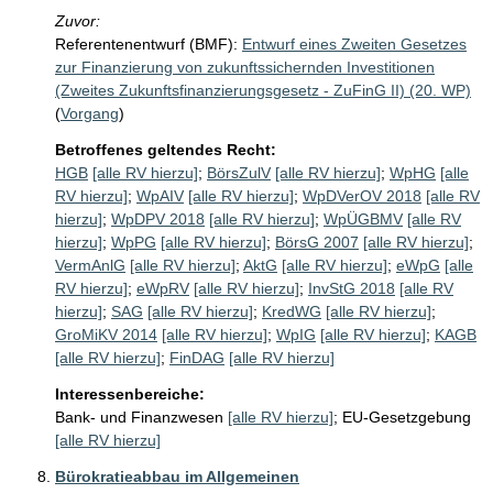
Zuvor:
Referentenentwurf (BMF):
Entwurf eines Zweiten Gesetzes
zur Finanzierung von zukunftssichernden Investitionen
(Zweites Zukunftsfinanzierungsgesetz - ZuFinG II) (20. WP)
(
Vorgang
)
Betroffenes geltendes Recht:
HGB
[alle RV hierzu]
;
BörsZulV
[alle RV hierzu]
;
WpHG
[alle
RV hierzu]
;
WpAIV
[alle RV hierzu]
;
WpDVerOV 2018
[alle RV
hierzu]
;
WpDPV 2018
[alle RV hierzu]
;
WpÜGBMV
[alle RV
hierzu]
;
WpPG
[alle RV hierzu]
;
BörsG 2007
[alle RV hierzu]
;
VermAnlG
[alle RV hierzu]
;
AktG
[alle RV hierzu]
;
eWpG
[alle
RV hierzu]
;
eWpRV
[alle RV hierzu]
;
InvStG 2018
[alle RV
hierzu]
;
SAG
[alle RV hierzu]
;
KredWG
[alle RV hierzu]
;
GroMiKV 2014
[alle RV hierzu]
;
WpIG
[alle RV hierzu]
;
KAGB
[alle RV hierzu]
;
FinDAG
[alle RV hierzu]
Interessenbereiche:
Bank- und Finanzwesen
[alle RV hierzu]
;
EU-Gesetzgebung
[alle RV hierzu]
Bürokratieabbau im Allgemeinen