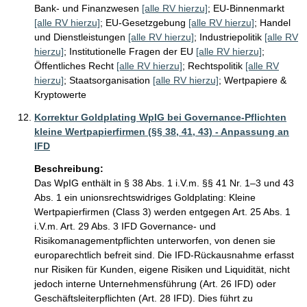
Bank- und Finanzwesen
[alle RV hierzu]
;
EU-Binnenmarkt
[alle RV hierzu]
;
EU-Gesetzgebung
[alle RV hierzu]
;
Handel
und Dienstleistungen
[alle RV hierzu]
;
Industriepolitik
[alle RV
hierzu]
;
Institutionelle Fragen der EU
[alle RV hierzu]
;
Öffentliches Recht
[alle RV hierzu]
;
Rechtspolitik
[alle RV
hierzu]
;
Staatsorganisation
[alle RV hierzu]
;
Wertpapiere &
Kryptowerte
Korrektur Goldplating WpIG bei Governance-Pflichten
kleine Wertpapierfirmen (§§ 38, 41, 43) - Anpassung an
IFD
Beschreibung:
Das WpIG enthält in § 38 Abs. 1 i.V.m. §§ 41 Nr. 1–3 und 43 
Abs. 1 ein unionsrechtswidriges Goldplating: Kleine 
Wertpapierfirmen (Class 3) werden entgegen Art. 25 Abs. 1 
i.V.m. Art. 29 Abs. 3 IFD Governance- und 
Risikomanagementpflichten unterworfen, von denen sie 
europarechtlich befreit sind. Die IFD-Rückausnahme erfasst 
nur Risiken für Kunden, eigene Risiken und Liquidität, nicht 
jedoch interne Unternehmensführung (Art. 26 IFD) oder 
Geschäftsleiterpflichten (Art. 28 IFD). Dies führt zu 