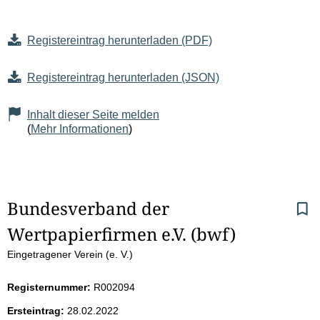
Registereintrag herunterladen (PDF)
Registereintrag herunterladen (JSON)
Inhalt dieser Seite melden
(
Mehr Informationen
)
S
Bundesverband der 
Wertpapierfirmen e.V. (bwf)
e
Eingetragener Verein (e. V.)
i
Registernummer:
R002094
t
Ersteintrag:
28.02.2022