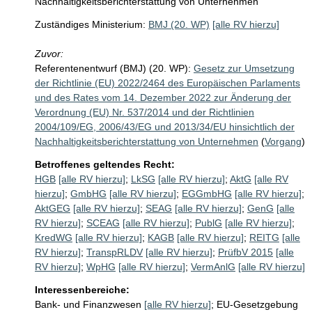
Nachhaltigkeitsberichterstattung von Unternehmen
Zuständiges Ministerium:
BMJ (20. WP)
[alle RV hierzu]
Zuvor:
Referentenentwurf (BMJ) (20. WP):
Gesetz zur Umsetzung
der Richtlinie (EU) 2022/2464 des Europäischen Parlaments
und des Rates vom 14. Dezember 2022 zur Änderung der
Verordnung (EU) Nr. 537/2014 und der Richtlinien
2004/109/EG, 2006/43/EG und 2013/34/EU hinsichtlich der
Nachhaltigkeitsberichterstattung von Unternehmen
(
Vorgang
)
Betroffenes geltendes Recht:
HGB
[alle RV hierzu]
;
LkSG
[alle RV hierzu]
;
AktG
[alle RV
hierzu]
;
GmbHG
[alle RV hierzu]
;
EGGmbHG
[alle RV hierzu]
;
AktGEG
[alle RV hierzu]
;
SEAG
[alle RV hierzu]
;
GenG
[alle
RV hierzu]
;
SCEAG
[alle RV hierzu]
;
PublG
[alle RV hierzu]
;
KredWG
[alle RV hierzu]
;
KAGB
[alle RV hierzu]
;
REITG
[alle
RV hierzu]
;
TranspRLDV
[alle RV hierzu]
;
PrüfbV 2015
[alle
RV hierzu]
;
WpHG
[alle RV hierzu]
;
VermAnlG
[alle RV hierzu]
Interessenbereiche:
Bank- und Finanzwesen
[alle RV hierzu]
;
EU-Gesetzgebung