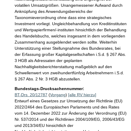
volatilen Umsatzgrößen. Unangemessener Aufwand durch 
Anknüpfung des Anwendungsbereichs der 
Taxonomieverordnung ohne dass eine strategisches 
Investment vorliegt. Ungleichbehandlung von Kreditinstituten 
und Wertpapierfirmen/-instituten hinsichtlich der Behandlung 
des Handelsbuchs, welches insgesamt in dem vorliegenden 
Zusammenhang ausgeblendet werden sollte. Weiterhin 
Unterstützung einer Stellungnahme des Bundesrates, bei 
der Erfassung großer Kapitalgesellschaften i.S.d. § 267 Abs. 
3 HGB als Adressaten der geplanten 
Nachhaltigkeitsberichterstattung maßgeblich auf den 
Schwellenwert von zweihundertfünfzig Arbeitnehmern i.S.d. 
§ 267 Abs. 2 Nr. 3 HGB abzustellen.
Bundestags-Drucksachennummer:
BT-Drs. 20/12787
(
Vorgang
)
[alle RV hierzu]
Entwurf eines Gesetzes zur Umsetzung der Richtlinie (EU)
2022/2464 des Europäischen Parlaments und des Rates
vom 14. Dezember 2022 zur Änderung der Verordnung (EU)
Nr. 537/2014 und der Richtlinien 2004/109/EG, 2006/43/EG
und 2013/34/EU hinsichtlich der