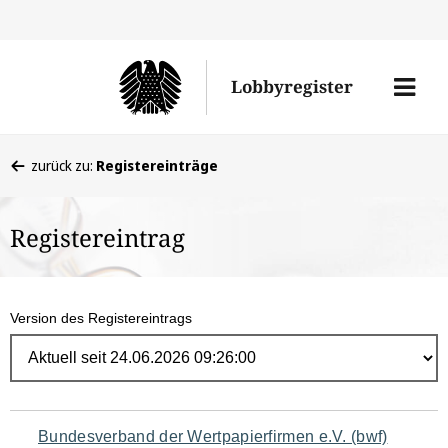
Direk
zum
Men
Lobbyregister
Inhal
öffne
Sie
zurück zu:
Registereinträge
befinden
sich
Registereintrag
hier:
Version des Registereintrags
Navigation
Bundesverband der Wertpapierfirmen e.V. (bwf)