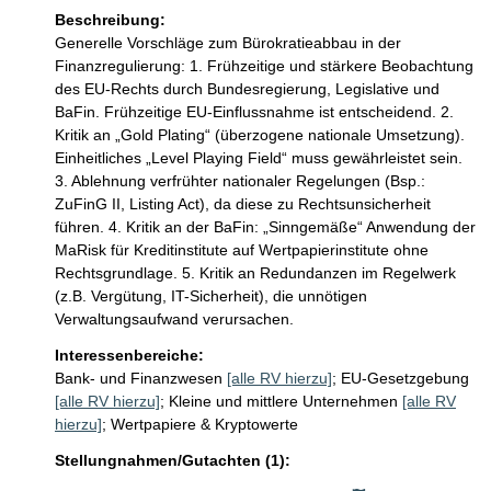
Beschreibung:
Generelle Vorschläge zum Bürokratieabbau in der 
Finanzregulierung: 1. Frühzeitige und stärkere Beobachtung 
des EU-Rechts durch Bundesregierung, Legislative und 
BaFin. Frühzeitige EU-Einflussnahme ist entscheidend. 2. 
Kritik an „Gold Plating“ (überzogene nationale Umsetzung). 
Einheitliches „Level Playing Field“ muss gewährleistet sein. 
3. Ablehnung verfrühter nationaler Regelungen (Bsp.: 
ZuFinG II, Listing Act), da diese zu Rechtsunsicherheit 
führen. 4. Kritik an der BaFin: „Sinngemäße“ Anwendung der 
MaRisk für Kreditinstitute auf Wertpapierinstitute ohne

Rechtsgrundlage. 5. Kritik an Redundanzen im Regelwerk 
(z.B. Vergütung, IT-Sicherheit), die unnötigen 
Verwaltungsaufwand verursachen.
Interessenbereiche:
Bank- und Finanzwesen
[alle RV hierzu]
;
EU-Gesetzgebung
[alle RV hierzu]
;
Kleine und mittlere Unternehmen
[alle RV
hierzu]
;
Wertpapiere & Kryptowerte
Stellungnahmen/Gutachten (1):