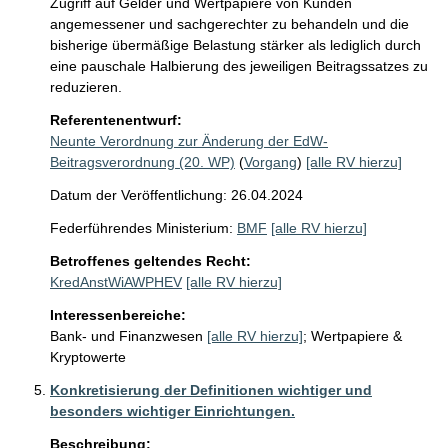
Zugriff auf Gelder und Wertpapiere von Kunden 
angemessener und sachgerechter zu behandeln und die 
bisherige übermäßige Belastung stärker als lediglich durch 
eine pauschale Halbierung des jeweiligen Beitragssatzes zu 
reduzieren.
Referentenentwurf:
Neunte Verordnung zur Änderung der EdW-
Beitragsverordnung (20. WP)
(
Vorgang
)
[alle RV hierzu]
Datum der Veröffentlichung: 26.04.2024
Federführendes Ministerium:
BMF
[alle RV hierzu]
Betroffenes geltendes Recht:
KredAnstWiAWPHEV
[alle RV hierzu]
Interessenbereiche:
Bank- und Finanzwesen
[alle RV hierzu]
;
Wertpapiere &
Kryptowerte
Konkretisierung der Definitionen wichtiger und
besonders wichtiger Einrichtungen.
Beschreibung: