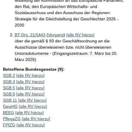
Mitteilung der Kommission an das Europäische Parlament,
den Rat, den Europäischen Wirtschafts- und
Sozialausschuss und den Ausschuss der Regionen:
Strategie für die Gleichstellung der Geschlechter 2026 -
2030
BT-Drs. 21/5443
(
Vorgang
)
[alle RV hierzu]
über die gemäß § 93 der Geschäftsordnung an die
Ausschüsse überwiesenen bzw. nicht überwiesenen
Unionsdokumente - (Eingangszeitraum: 7. März bis 20.
März 2026)
Betroffene Bundesgesetze (9):
SGB 2
[alle RV hierzu]
SGB 3
[alle RV hierzu]
SGB 5
[alle RV hierzu]
SGB 8
[alle RV hierzu]
SGB 11
[alle RV hierzu]
GewHG
[alle RV hierzu]
BEEG
[alle RV hierzu]
PflegeZG
[alle RV hierzu]
FPfZG
[alle RV hierzu]