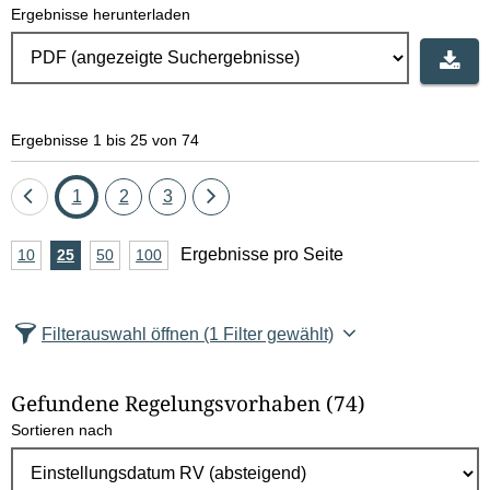
Ergebnisse herunterladen
Ergebnisse 1 bis 25 von 74
Eine
Seite
Seite
Seite
Eine
1
2
3
Seite
Seite
A
Ergebnisse pro Seite
10
Ergebnisse
25
Ergebnisse
50
Ergebnisse
100
Ergebnisse
zurück
vor
n
pro
pro
pro
pro
Seite
Seite
Seite
Seite
z
Filterauswahl öffnen
(1 Filter gewählt)
a
h
Gefundene Regelungsvorhaben
(74)
l
Sortieren nach
E
r