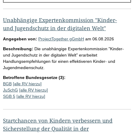
g
e
b
Unabhängige Expertenkommission "Kinder-
n
und Jugendschutz in der digitalen Welt"
i
Angegeben von:
ProjectTogether gGmbH
am
06.08.2026
s
Beschreibung:
Die unabhängige Expertenkommission "Kinder-
s
und Jugendschutz in der digitalen Welt" erarbeitet
e
Handlungsempfehlungen für einen effektiveren Kinder- und
Jugendmedienschutz.
p
r
Betroffene Bundesgesetze (3):
BGB
[alle RV hierzu]
o
JuSchG
[alle RV hierzu]
S
SGB 5
[alle RV hierzu]
e
i
t
Startchancen von Kindern verbessern und
e
Sicherstellung der Qualität in der