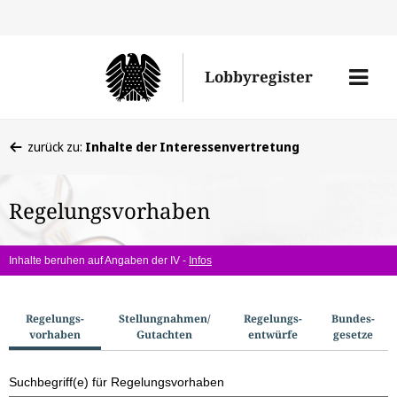
Direkt
Direk
zu
zum
Men
Lobbyregister
den
Inhal
öffne
Sucherge
Sie
zurück zu:
Inhalte der Interessenvertretung
befinden
sich
Regelungsvorhaben
hier:
Inhalte beruhen auf Angaben der IV -
Infos
S
Regelungs­
Stellungnahmen/​
Regelungs­
Bundes­
vorhaben
Gutachten
entwürfe
gesetze
u
c
Suchbegriff(e) für Regelungsvorhaben