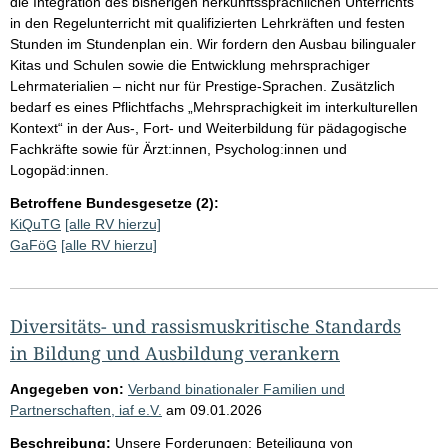
die Integration des bisherigen herkunftssprachlichen Unterrichts
in den Regelunterricht mit qualifizierten Lehrkräften und festen
Stunden im Stundenplan ein. Wir fordern den Ausbau bilingualer
Kitas und Schulen sowie die Entwicklung mehrsprachiger
Lehrmaterialien – nicht nur für Prestige-Sprachen. Zusätzlich
bedarf es eines Pflichtfachs „Mehrsprachigkeit im interkulturellen
Kontext“ in der Aus-, Fort- und Weiterbildung für pädagogische
Fachkräfte sowie für Ärzt:innen, Psycholog:innen und
Logopäd:innen.
Betroffene Bundesgesetze (2):
KiQuTG
[alle RV hierzu]
GaFöG
[alle RV hierzu]
Diversitäts- und rassismuskritische Standards
in Bildung und Ausbildung verankern
Angegeben von:
Verband binationaler Familien und
Partnerschaften, iaf e.V.
am
09.01.2026
Beschreibung:
Unsere Forderungen: Beteiligung von