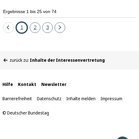
Ergebnisse 1 bis 25 von 74
Eine
Seite
Seite
Seite
Eine
1
2
3
Seite
Seite
zurück
vor
Sie
zurück zu:
Inhalte der Interessenvertretung
befinden
sich
hier:
Interne
Hilfe
Kontakt
Newsletter
Links
Barrierefreiheit
Datenschutz
Inhalte melden
Impressum
© Deutscher Bundestag