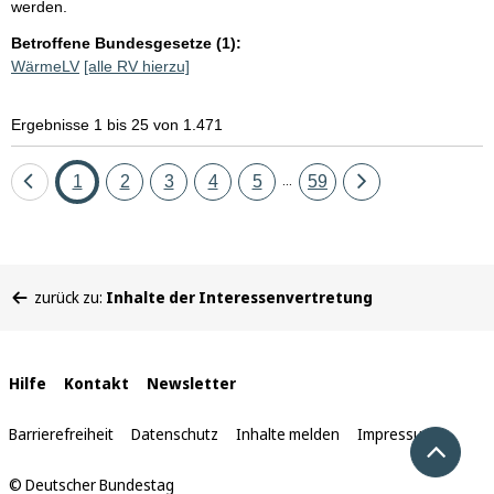
werden.
Betroffene Bundesgesetze (1):
WärmeLV
[alle RV hierzu]
Ergebnisse 1 bis 25 von 1.471
Eine
Seite
Seite
Seite
Seite
Seite
Seite
Eine
1
2
3
4
5
59
...
Seite
Seite
zurück
vor
Sie
zurück zu:
Inhalte der Interessenvertretung
befinden
sich
hier:
Interne
Hilfe
Kontakt
Newsletter
Links
Barrierefreiheit
Datenschutz
Inhalte melden
Impressum
Nach 
© Deutscher Bundestag