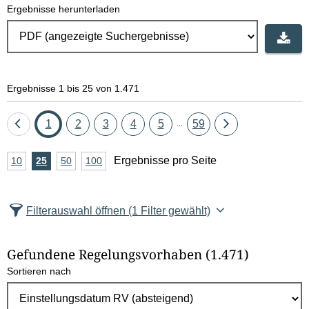
Ergebnisse herunterladen
Ergebnisse 1 bis 25 von 1.471
Eine
Seite
Seite
Seite
Seite
Seite
Seite
Eine
1
2
3
4
5
59
...
Seite
Seite
A
Ergebnisse pro Seite
10
Ergebnisse
25
Ergebnisse
50
Ergebnisse
100
Ergebnisse
zurück
vor
n
pro
pro
pro
pro
Seite
Seite
Seite
Seite
z
Filterauswahl öffnen
(1 Filter gewählt)
a
h
Gefundene Regelungsvorhaben
(1.471)
l
Sortieren nach
E
r