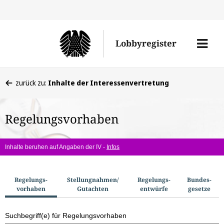
Direkt
Direk
zu
zum
Men
Lobbyregister
den
Inhal
öffne
Sucherge
Sie
zurück zu:
Inhalte der Interessenvertretung
befinden
sich
Regelungsvorhaben
hier:
Inhalte beruhen auf Angaben der IV -
Infos
S
Regelungs­
Stellungnahmen/​
Regelungs­
Bundes­
vorhaben
Gutachten
entwürfe
gesetze
u
c
Suchbegriff(e) für Regelungsvorhaben