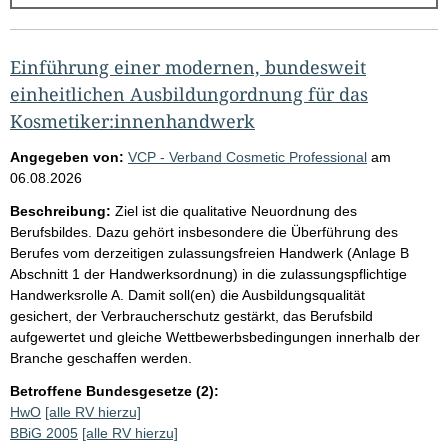
g
e
b
Einführung einer modernen, bundesweit
n
einheitlichen Ausbildungordnung für das
i
Kosmetiker:innenhandwerk
s
Angegeben von:
VCP - Verband Cosmetic Professional
am
s
06.08.2026
e
Beschreibung:
Ziel ist die qualitative Neuordnung des
p
Berufsbildes. Dazu gehört insbesondere die Überführung des
Berufes vom derzeitigen zulassungsfreien Handwerk (Anlage B
r
Abschnitt 1 der Handwerksordnung) in die zulassungspflichtige
o
Handwerksrolle A. Damit soll(en) die Ausbildungsqualität
S
gesichert, der Verbraucherschutz gestärkt, das Berufsbild
aufgewertet und gleiche Wettbewerbsbedingungen innerhalb der
e
Branche geschaffen werden.
i
Betroffene Bundesgesetze (2):
t
HwO
[alle RV hierzu]
e
BBiG 2005
[alle RV hierzu]