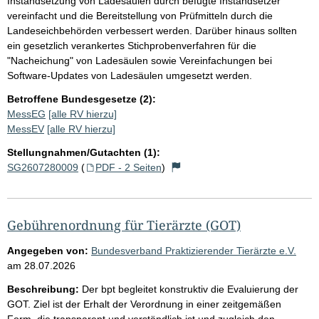
Instandsetzung von Ladesäulen durch befugte Instandsetzer
vereinfacht und die Bereitstellung von Prüfmitteln durch die
Landeseichbehörden verbessert werden. Darüber hinaus sollten
ein gesetzlich verankertes Stichprobenverfahren für die
"Nacheichung" von Ladesäulen sowie Vereinfachungen bei
Software-Updates von Ladesäulen umgesetzt werden.
Betroffene Bundesgesetze (2):
MessEG
[alle RV hierzu]
MessEV
[alle RV hierzu]
Stellungnahmen/Gutachten (1):
SG2607280009
(
PDF - 2 Seiten
)
Gebührenordnung für Tierärzte (GOT)
Angegeben von:
Bundesverband Praktizierender Tierärzte e.V.
am
28.07.2026
Beschreibung:
Der bpt begleitet konstruktiv die Evaluierung der
GOT. Ziel ist der Erhalt der Verordnung in einer zeitgemäßen
Form, die transparent und verständlich ist und zugleich den