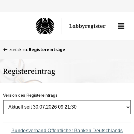
Direk
zum
Men
Lobbyregister
Inhal
öffne
Sie
zurück zu:
Registereinträge
befinden
sich
Registereintrag
hier:
Version des Registereintrags
Navigation
Bundesverband Öffentlicher Banken Deutschlands