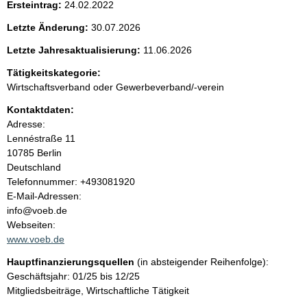
Ersteintrag:
24.02.2022
e
Letzte Änderung:
30.07.2026
n
Letzte Jahresaktualisierung:
11.06.2026
i
Tätigkeitskategorie:
Wirtschaftsverband oder Gewerbeverband/-verein
n
Kontaktdaten:
Adresse:
h
Lennéstraße
11
10785
Berlin
a
Deutschland
K
Telefonnummer: +493081920
l
o
E-Mail-Adressen:
n
info@voeb.de
t
t
Webseiten:
a
www.voeb.de
k
Hauptfinanzierungsquellen
(in absteigender Reihenfolge):
t
Geschäftsjahr: 01/25 bis 12/25
i
Mitgliedsbeiträge, Wirtschaftliche Tätigkeit
n