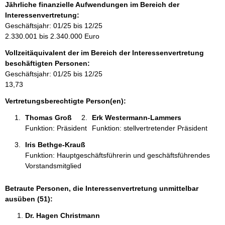
f
Jährliche finanzielle Aufwendungen im Bereich der
o
Interessenvertretung:
r
Geschäftsjahr: 01/25 bis 12/25
m
2.330.001 bis 2.340.000 Euro
a
Vollzeitäquivalent der im Bereich der Interessenvertretung
t
beschäftigten Personen:
i
Geschäftsjahr: 01/25 bis 12/25
o
13,73
n
e
Vertretungsberechtigte Person(en):
n
Thomas Groß 
Erk Westermann-Lammers 
:
Funktion: Präsident
Funktion: stellvertretender Präsident
Iris Bethge-Krauß 
Funktion: Hauptgeschäftsführerin und geschäftsführendes
Vorstandsmitglied
Betraute Personen, die Interessenvertretung unmittelbar
ausüben (51):
Dr. Hagen Christmann 