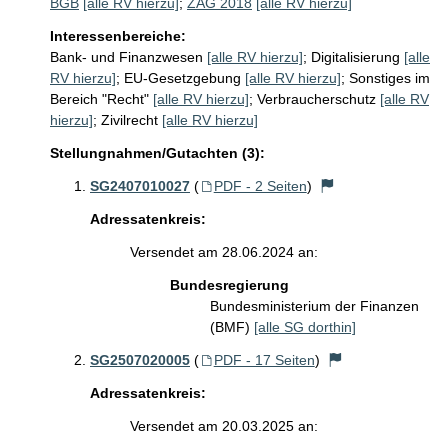
BGB
[alle RV hierzu]
;
ZAG 2018
[alle RV hierzu]
Interessenbereiche:
Bank- und Finanzwesen
[alle RV hierzu]
;
Digitalisierung
[alle
RV hierzu]
;
EU-Gesetzgebung
[alle RV hierzu]
;
Sonstiges im
Bereich "Recht"
[alle RV hierzu]
;
Verbraucherschutz
[alle RV
hierzu]
;
Zivilrecht
[alle RV hierzu]
Stellungnahmen/Gutachten (3):
SG2407010027
(
PDF - 2 Seiten
)
Adressatenkreis:
Versendet am 28.06.2024 an:
Bundesregierung
Bundesministerium der Finanzen
(BMF)
[alle SG dorthin]
SG2507020005
(
PDF - 17 Seiten
)
Adressatenkreis:
Versendet am 20.03.2025 an: