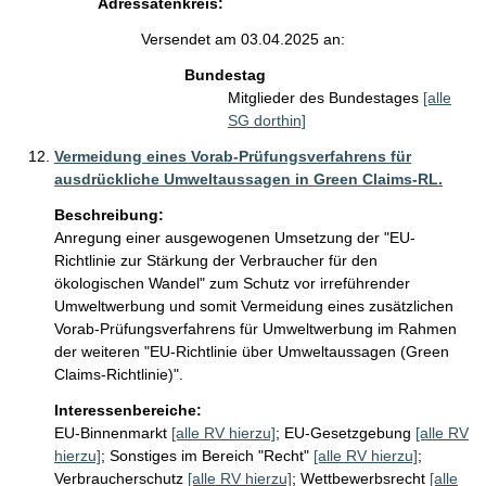
Adressatenkreis:
Versendet am 03.04.2025 an:
Bundestag
Mitglieder des Bundestages
[alle
SG dorthin]
Vermeidung eines Vorab-Prüfungsverfahrens für
ausdrückliche Umweltaussagen in Green Claims-RL.
Beschreibung:
Anregung einer ausgewogenen Umsetzung der "EU-
Richtlinie zur Stärkung der Verbraucher für den 
ökologischen Wandel" zum Schutz vor irreführender 
Umweltwerbung und somit Vermeidung eines zusätzlichen 
Vorab-Prüfungsverfahrens für Umweltwerbung im Rahmen 
der weiteren "EU-Richtlinie über Umweltaussagen (Green 
Claims-Richtlinie)".
Interessenbereiche:
EU-Binnenmarkt
[alle RV hierzu]
;
EU-Gesetzgebung
[alle RV
hierzu]
;
Sonstiges im Bereich "Recht"
[alle RV hierzu]
;
Verbraucherschutz
[alle RV hierzu]
;
Wettbewerbsrecht
[alle