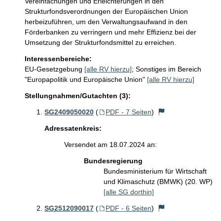
Vereinfachungen und Erleichterungen in den 
Strukturfondsverordnungen der Europäischen Union 
herbeizuführen, um den Verwaltungsaufwand in den 
Förderbanken zu verringern und mehr Effizienz bei der 
Umsetzung der Strukturfondsmittel zu erreichen.
Interessenbereiche:
EU-Gesetzgebung
[alle RV hierzu]
;
Sonstiges im Bereich
"Europapolitik und Europäische Union"
[alle RV hierzu]
Stellungnahmen/Gutachten (3):
SG2409050020
(
PDF - 7 Seiten
)
Adressatenkreis:
Versendet am 18.07.2024 an:
Bundesregierung
Bundesministerium für Wirtschaft
und Klimaschutz (BMWK) (20. WP)
[alle SG dorthin]
SG2512090017
(
PDF - 6 Seiten
)