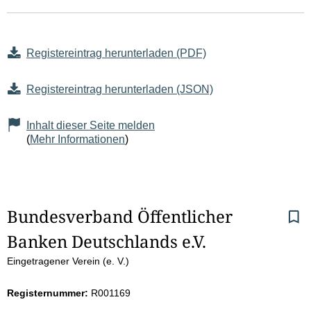
Registereintrag herunterladen (PDF)
Registereintrag herunterladen (JSON)
Inhalt dieser Seite melden
(
Mehr Informationen
)
S
Bundesverband Öffentlicher 
Banken Deutschlands e.V.
e
Eingetragener Verein (e. V.)
i
Registernummer:
R001169
t