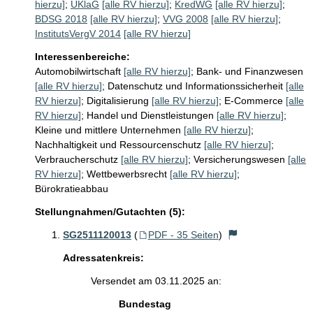
hierzu]
;
UKlaG
[alle RV hierzu]
;
KredWG
[alle RV hierzu]
;
BDSG 2018
[alle RV hierzu]
;
VVG 2008
[alle RV hierzu]
;
InstitutsVergV 2014
[alle RV hierzu]
Interessenbereiche:
Automobilwirtschaft
[alle RV hierzu]
;
Bank- und Finanzwesen
[alle RV hierzu]
;
Datenschutz und Informationssicherheit
[alle
RV hierzu]
;
Digitalisierung
[alle RV hierzu]
;
E-Commerce
[alle
RV hierzu]
;
Handel und Dienstleistungen
[alle RV hierzu]
;
Kleine und mittlere Unternehmen
[alle RV hierzu]
;
Nachhaltigkeit und Ressourcenschutz
[alle RV hierzu]
;
Verbraucherschutz
[alle RV hierzu]
;
Versicherungswesen
[alle
RV hierzu]
;
Wettbewerbsrecht
[alle RV hierzu]
;
Bürokratieabbau
Stellungnahmen/Gutachten (5):
SG2511120013
(
PDF - 35 Seiten
)
Adressatenkreis:
Versendet am 03.11.2025 an:
Bundestag