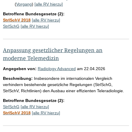
(
Vorgang
)
[alle RV hierzu]
Betroffene Bundesgesetze (2):
StrlSchV 2018
[alle RV hierzu]
StrlSchG
[alle RV hierzu]
Anpassung gesetzlicher Regelungen an
moderne Telemedizin
Angegeben von:
Radiology Advanced
am
22.04.2026
Beschreibung:
Insbesondere im internationalen Vergleich
verhindern bestehende gesetzliche Regelungen (StrlSchG,
StrlSchV, Richtlinien) den Ausbau einer effizienten Teleradiologie.
Betroffene Bundesgesetze (2):
StrlSchG
[alle RV hierzu]
StrlSchV 2018
[alle RV hierzu]