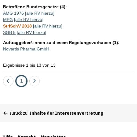
Betroffene Bundesgesetze (4):
AMG 1976
[alle RV hierzu]
MPG
[alle RV hierzu]
StrlSchV 2018
[alle RV hierzu]
SGB 5
[alle RV hierzu]
Auftraggeber/-innen zu diesem Regelungsvorhaben (1):
Novartis Pharma GmbH
Ergebnisse 1 bis 13 von 13
Eine
Seite
Eine
1
Seite
Seite
zurück
vor
Sie
zurück zu:
Inhalte der Interessenvertretung
befinden
sich
hier:
Hilfe
Kontakt
Newsletter