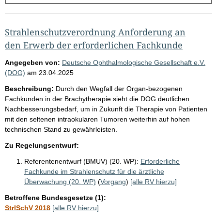
g
e
b
Strahlenschutzverordnung Anforderung an
n
den Erwerb der erforderlichen Fachkunde
i
Angegeben von:
Deutsche Ophthalmologische Gesellschaft e.V.
s
(DOG)
am
23.04.2025
s
Beschreibung:
Durch den Wegfall der Organ-bezogenen
e
Fachkunden in der Brachytherapie sieht die DOG deutlichen
Nachbesserungsbedarf, um in Zukunft die Therapie von Patienten
p
mit den seltenen intraokularen Tumoren weiterhin auf hohen
r
technischen Stand zu gewährleisten.
o
Zu Regelungsentwurf:
S
Referentenentwurf (BMUV) (20. WP):
Erforderliche
e
Fachkunde im Strahlenschutz für die ärztliche
i
Überwachung (20. WP)
(
Vorgang
)
[alle RV hierzu]
t
Betroffene Bundesgesetze (1):
e
StrlSchV 2018
[alle RV hierzu]