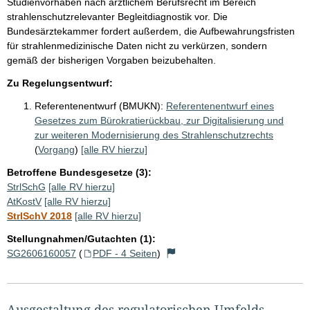
Studienvorhaben nach ärztlichem Berufsrecht im Bereich
strahlenschutzrelevanter Begleitdiagnostik vor. Die
Bundesärztekammer fordert außerdem, die Aufbewahrungsfristen
für strahlenmedizinische Daten nicht zu verkürzen, sondern
gemäß der bisherigen Vorgaben beizubehalten.
Zu Regelungsentwurf:
Referentenentwurf (BMUKN):
Referentenentwurf eines
Gesetzes zum Bürokratierückbau, zur Digitalisierung und
zur weiteren Modernisierung des Strahlenschutzrechts
(
Vorgang
)
[alle RV hierzu]
Betroffene Bundesgesetze (3):
StrlSchG
[alle RV hierzu]
AtKostV
[alle RV hierzu]
StrlSchV 2018
[alle RV hierzu]
Stellungnahmen/Gutachten (1):
SG2606160057
(
PDF - 4 Seiten
)
Ausgestaltung des regulatorischen Umfelds