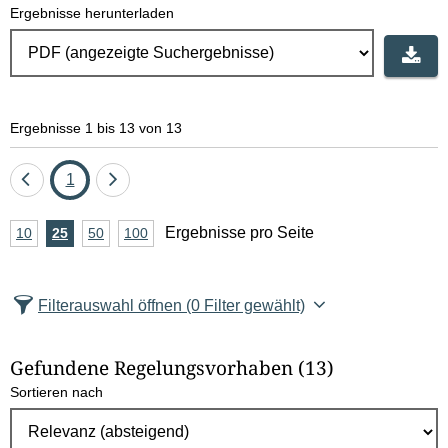
Ergebnisse herunterladen
Ergebnisse 1 bis 13 von 13
Eine
Seite
Eine
1
Seite
Seite
A
Ergebnisse pro Seite
10
Ergebnisse
25
Ergebnisse
50
Ergebnisse
100
Ergebnisse
zurück
vor
n
pro
pro
pro
pro
Seite
Seite
Seite
Seite
z
Filterauswahl öffnen
(0 Filter gewählt)
a
h
Gefundene Regelungsvorhaben
(13)
l
Sortieren nach
E
r