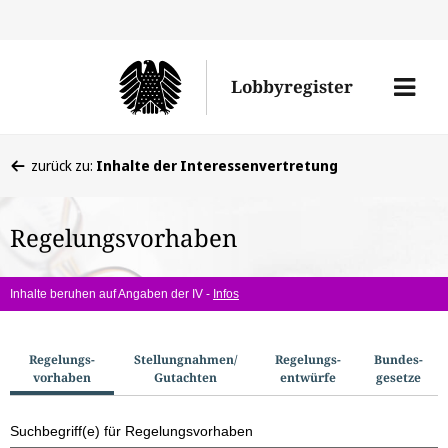
Direkt
Direk
zu
zum
Men
Lobbyregister
den
Inhal
öffne
Sucherge
Sie
zurück zu:
Inhalte der Interessenvertretung
befinden
sich
Regelungsvorhaben
hier:
Inhalte beruhen auf Angaben der IV -
Infos
S
Regelungs­
Stellungnahmen/​
Regelungs­
Bundes­
vorhaben
Gutachten
entwürfe
gesetze
u
c
Suchbegriff(e) für Regelungsvorhaben