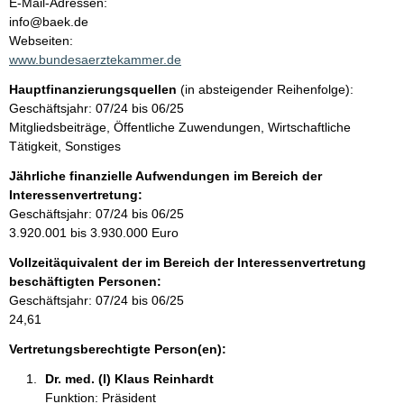
t
o
E-Mail-Adressen:
n
info@baek.de
t
Webseiten:
a
www.bundesaerztekammer.de
k
Hauptfinanzierungsquellen
(in absteigender Reihenfolge):
t
Geschäftsjahr: 07/24 bis 06/25
i
Mitgliedsbeiträge, Öffentliche Zuwendungen, Wirtschaftliche
n
Tätigkeit, Sonstiges
f
o
Jährliche finanzielle Aufwendungen im Bereich der
r
Interessenvertretung:
m
Geschäftsjahr: 07/24 bis 06/25
a
3.920.001 bis 3.930.000 Euro
t
Vollzeitäquivalent der im Bereich der Interessenvertretung
i
beschäftigten Personen:
o
Geschäftsjahr: 07/24 bis 06/25
n
24,61
e
n
Vertretungsberechtigte Person(en):
:
Dr. med. (I) Klaus Reinhardt 
Funktion: Präsident