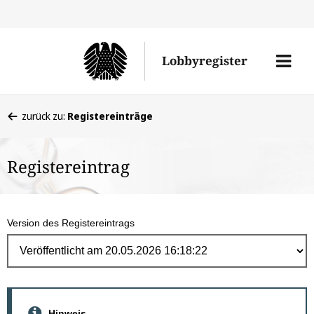
Direk
zum
Men
Lobbyregister
Inhal
öffne
Sie
zurück zu:
Registereinträge
befinden
sich
Registereintrag
hier:
Version des Registereintrags
Hinweis