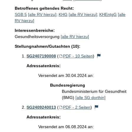
Betroffenes geltendes Recht:
SGB 5
[alle RV hierzu]
;
KHG
[alle RV hierzu]
;
KHEntgG
[alle
RV hierzu]
Interessenbereiche:
Gesundheitsversorgung
[alle RV hierzu]
Stellungnahmen/Gutachten (10):
SG2407190008
(
PDF - 10 Seiten
)
Adressatenkreis:
Versendet am 30.04.2024 an:
Bundesregierung
Bundesministerium für Gesundheit
(BMG)
[alle SG dorthin]
SG2409240013
(
PDF - 2 Seiten
)
Adressatenkreis:
Versendet am 06.08.2024 an: