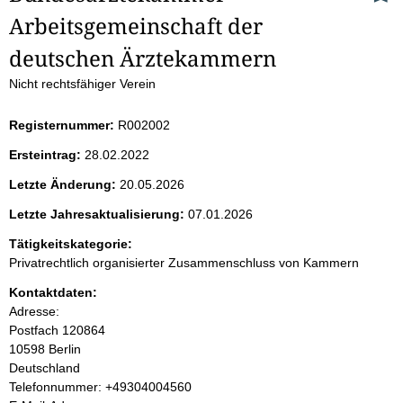
Arbeitsgemeinschaft der 
e
deutschen Ärztekammern
i
Nicht rechtsfähiger Verein
t
Registernummer:
R002002
e
Ersteintrag:
28.02.2022
n
Letzte Änderung:
20.05.2026
i
Letzte Jahresaktualisierung:
07.01.2026
Tätigkeitskategorie:
n
Privatrechtlich organisierter Zusammenschluss von Kammern
h
Kontaktdaten:
Adresse:
a
Postfach
120864
10598
Berlin
l
Deutschland
K
Telefonnummer: +49304004560