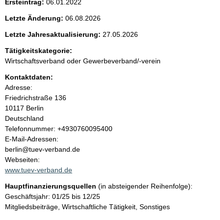
Ersteintrag:
06.01.2022
t
Letzte Änderung:
06.08.2026
e
Letzte Jahresaktualisierung:
27.05.2026
n
Tätigkeitskategorie:
Wirtschaftsverband oder Gewerbeverband/-verein
i
Kontaktdaten:
Adresse:
n
Friedrichstraße
136
10117
Berlin
h
Deutschland
K
Telefonnummer: +4930760095400
a
o
E-Mail-Adressen:
n
berlin@tuev-verband.de
l
t
Webseiten:
a
www.tuev-verband.de
t
k
Hauptfinanzierungsquellen
(in absteigender Reihenfolge):
t
Geschäftsjahr: 01/25 bis 12/25
i
Mitgliedsbeiträge, Wirtschaftliche Tätigkeit, Sonstiges
n