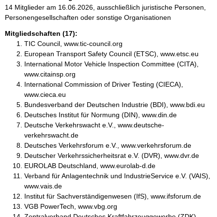
14 Mitglieder am 16.06.2026, ausschließlich juristische Personen,
Personengesellschaften oder sonstige Organisationen
Mitgliedschaften (17):
TIC Council, www.tic-council.org
European Transport Safety Council (ETSC), www.etsc.eu
International Motor Vehicle Inspection Committee (CITA),
www.citainsp.org
International Commission of Driver Testing (CIECA),
www.cieca.eu
Bundesverband der Deutschen Industrie (BDI), www.bdi.eu
Deutsches Institut für Normung (DIN), www.din.de
Deutsche Verkehrswacht e.V., www.deutsche-
verkehrswacht.de
Deutsches Verkehrsforum e.V., www.verkehrsforum.de
Deutscher Verkehrssicherheitsrat e.V. (DVR), www.dvr.de
EUROLAB Deutschland, www.eurolab-d.de
Verband für Anlagentechnik und IndustrieService e.V. (VAIS),
www.vais.de
Institut für Sachverständigenwesen (IfS), www.ifsforum.de
VGB PowerTech, www.vbg.org
Zentralverband Deutsches Kraftfahrzeuggewerbe (ZDK),