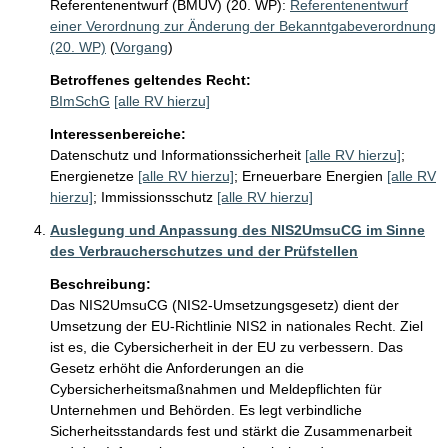
Referentenentwurf (BMUV) (20. WP):
Referentenentwurf
einer Verordnung zur Änderung der Bekanntgabeverordnung
(20. WP)
(
Vorgang
)
Betroffenes geltendes Recht:
BImSchG
[alle RV hierzu]
Interessenbereiche:
Datenschutz und Informationssicherheit
[alle RV hierzu]
;
Energienetze
[alle RV hierzu]
;
Erneuerbare Energien
[alle RV
hierzu]
;
Immissionsschutz
[alle RV hierzu]
Auslegung und Anpassung des NIS2UmsuCG im Sinne
des Verbraucherschutzes und der Prüfstellen
Beschreibung:
Das NIS2UmsuCG (NIS2-Umsetzungsgesetz) dient der 
Umsetzung der EU-Richtlinie NIS2 in nationales Recht. Ziel 
ist es, die Cybersicherheit in der EU zu verbessern. Das 
Gesetz erhöht die Anforderungen an die 
Cybersicherheitsmaßnahmen und Meldepflichten für 
Unternehmen und Behörden. Es legt verbindliche 
Sicherheitsstandards fest und stärkt die Zusammenarbeit 