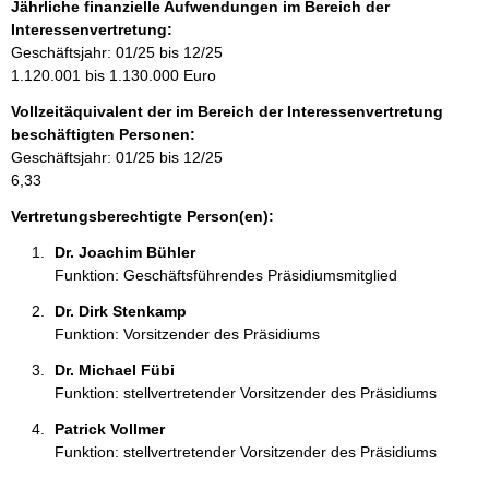
f
Jährliche finanzielle Aufwendungen im Bereich der
o
Interessenvertretung:
r
Geschäftsjahr: 01/25 bis 12/25
m
1.120.001 bis 1.130.000 Euro
a
Vollzeitäquivalent der im Bereich der Interessenvertretung
t
beschäftigten Personen:
i
Geschäftsjahr: 01/25 bis 12/25
o
6,33
n
e
Vertretungsberechtigte Person(en):
n
Dr. Joachim Bühler 
:
Funktion: Geschäftsführendes Präsidiumsmitglied
Dr. Dirk Stenkamp 
Funktion: Vorsitzender des Präsidiums
Dr. Michael Fübi 
Funktion: stellvertretender Vorsitzender des Präsidiums
Patrick Vollmer 
Funktion: stellvertretender Vorsitzender des Präsidiums