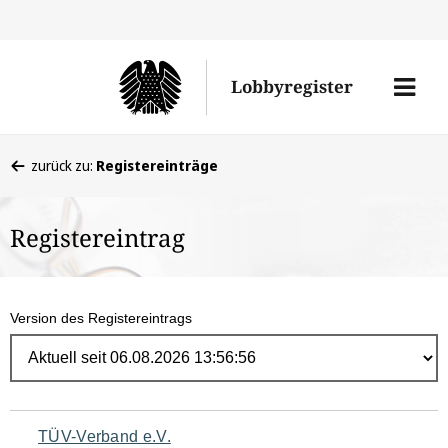
Direk
zum
Men
Lobbyregister
Inhal
öffne
Sie
zurück zu:
Registereinträge
befinden
sich
Registereintrag
hier:
Version des Registereintrags
Navigation
TÜV-Verband e.V.