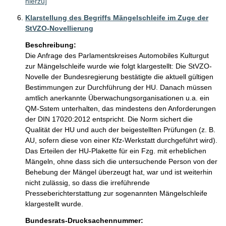
hierzu]
Klarstellung des Begriffs Mängelschleife im Zuge der
StVZO-Novellierung
Beschreibung:
Die Anfrage des Parlamentskreises Automobiles Kulturgut 
zur Mängelschleife wurde wie folgt klargestellt: Die StVZO-
Novelle der Bundesregierung bestätigte die aktuell gültigen 
Bestimmungen zur Durchführung der HU. Danach müssen 
amtlich anerkannte Überwachungsorganisationen u.a. ein 
QM-Sstem unterhalten, das mindestens den Anforderungen 
der DIN 17020:2012 entspricht. Die Norm sichert die 
Qualität der HU und auch der beigestellten Prüfungen (z. B. 
AU, sofern diese von einer Kfz-Werkstatt durchgeführt wird). 
Das Erteilen der HU-Plakette für ein Fzg. mit erheblichen 
Mängeln, ohne dass sich die untersuchende Person von der 
Behebung der Mängel überzeugt hat, war und ist weiterhin 
nicht zulässig, so dass die irreführende 
Presseberichterstattung zur sogenannten Mängelschleife 
klargestellt wurde.
Bundesrats-Drucksachennummer: