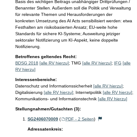
Basis des wichtigen Beitrags unabhängiger Drittprüfungen / 
Benannter Stellen. Außerdem soll die Politik und Verwaltung 
für relevante Themen und Herausforderungen der 
konkreten Umsetzung des AI Acts sensibilisiert werden: etwa 
Festhalten am risikobasierten Ansatz; EU-weite hohe 
Standards für sichere KI-Systeme; Ausweitung jetziger 
sektoraler Notifizierung um KI-Aspekt, keine doppelte 
Notifizierung.
Betroffenes geltendes Recht:
BDSG 2018
[alle RV hierzu]
;
TMG
[alle RV hierzu]
;
IFG
[alle
RV hierzu]
Interessenbereiche:
Datenschutz und Informationssicherheit
[alle RV hierzu]
;
Digitalisierung
[alle RV hierzu]
;
Internetpolitik
[alle RV hierzu]
;
Kommunikations- und Informationstechnik
[alle RV hierzu]
Stellungnahmen/Gutachten (3):
SG2406070009
(
PDF - 2 Seiten
)
Adressatenkreis: