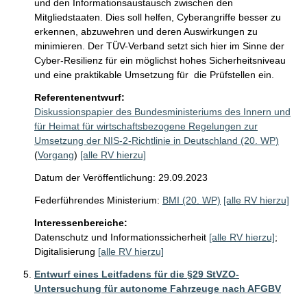
und den Informationsaustausch zwischen den 
Mitgliedstaaten. Dies soll helfen, Cyberangriffe besser zu 
erkennen, abzuwehren und deren Auswirkungen zu 
minimieren. Der TÜV-Verband setzt sich hier im Sinne der 
Cyber-Resilienz für ein möglichst hohes Sicherheitsniveau 
und eine praktikable Umsetzung für  die Prüfstellen ein.
Referentenentwurf:
Diskussionspapier des Bundesministeriums des Innern und
für Heimat für wirtschaftsbezogene Regelungen zur
Umsetzung der NIS-2-Richtlinie in Deutschland (20. WP)
(
Vorgang
)
[alle RV hierzu]
Datum der Veröffentlichung: 29.09.2023
Federführendes Ministerium:
BMI (20. WP)
[alle RV hierzu]
Interessenbereiche:
Datenschutz und Informationssicherheit
[alle RV hierzu]
;
Digitalisierung
[alle RV hierzu]
Entwurf eines Leitfadens für die §29 StVZO-
Untersuchung für autonome Fahrzeuge nach AFGBV