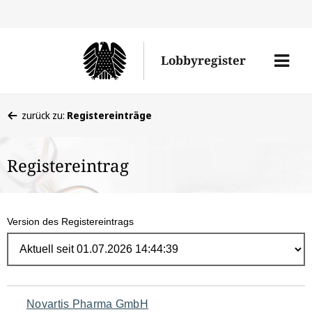
Direk
zum
Men
Lobbyregister
Inhal
öffne
Sie
zurück zu:
Registereinträge
befinden
sich
Registereintrag
hier:
Version des Registereintrags
Navigation
Novartis Pharma GmbH