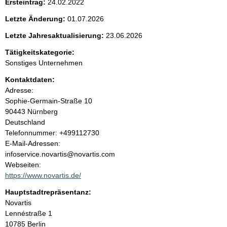
Ersteintrag:
24.02.2022
t
Letzte Änderung:
01.07.2026
e
Letzte Jahresaktualisierung:
23.06.2026
n
Tätigkeitskategorie:
Sonstiges Unternehmen
i
Kontaktdaten:
Adresse:
n
Sophie-Germain-Straße
10
90443
Nürnberg
h
Deutschland
K
Telefonnummer: +499112730
a
o
E-Mail-Adressen:
n
infoservice.novartis@novartis.com
l
t
Webseiten:
a
https://www.novartis.de/
t
k
Hauptstadtrepräsentanz:
t
A
Novartis
i
d
Lennéstraße
1
n
r
10785
Berlin