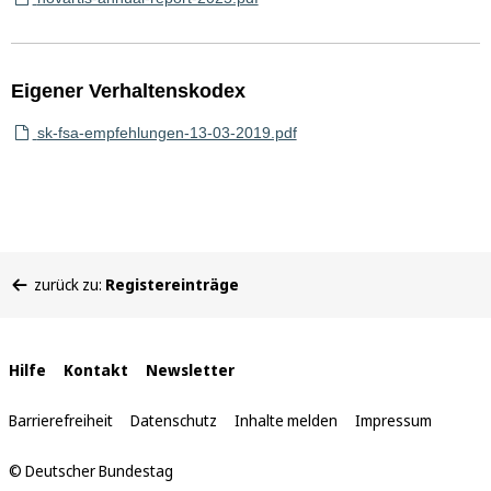
Eigener Verhaltenskodex
sk-fsa-empfehlungen-13-03-2019.pdf
Sie
zurück zu:
Registereinträge
befinden
sich
hier:
Interne
Hilfe
Kontakt
Newsletter
Links
Barrierefreiheit
Datenschutz
Inhalte melden
Impressum
© Deutscher Bundestag