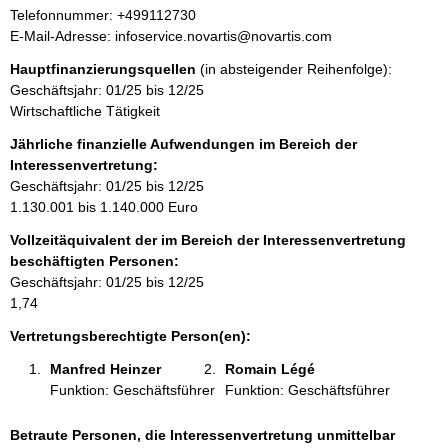
f
e
K
Telefonnummer: +499112730
o
s
o
E-Mail-Adresse: infoservice.novartis@novartis.com
r
s
n
m
Hauptfinanzierungsquellen
(in absteigender Reihenfolge):
e
t
a
Geschäftsjahr: 01/25 bis 12/25
a
t
Wirtschaftliche Tätigkeit
k
i
t
Jährliche finanzielle Aufwendungen im Bereich der
o
i
Interessenvertretung:
n
n
Geschäftsjahr: 01/25 bis 12/25
e
f
1.130.001 bis 1.140.000 Euro
n
o
:
Vollzeitäquivalent der im Bereich der Interessenvertretung
r
beschäftigten Personen:
m
Geschäftsjahr: 01/25 bis 12/25
a
1,74
t
i
Vertretungsberechtigte Person(en):
o
Manfred Heinzer 
Romain Légé 
n
Funktion: Geschäftsführer
Funktion: Geschäftsführer
e
n
:
Betraute Personen, die Interessenvertretung unmittelbar