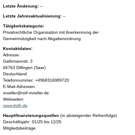
e
l
Letzte Änderung:
–
e
n
l
Letzte Jahresaktualisierung:
–
e
e
r
i
Tätigkeitskategorie:
e
Privatrechtliche Organisation mit Anerkennung der
r
n
Gemeinnützigkeit nach Abgabenordnung
Kontaktdaten:
h
Adresse:
Gathmannstr.
3
a
66763
Dillingen (Saar)
Deutschland
l
K
Telefonnummer: +4968316989720
o
E-Mail-Adressen:
t
n
moeller@reif-moeller.de
t
Webseiten:
a
www.dgftr.de
k
Hauptfinanzierungsquellen
(in absteigender Reihenfolge):
t
Geschäftsjahr: 01/25 bis 12/25
i
Mitgliedsbeiträge
n