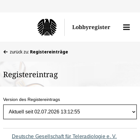
Direk
zum
Men
Lobbyregister
Inhal
öffne
Sie
zurück zu:
Registereinträge
befinden
sich
Registereintrag
hier:
Version des Registereintrags
Navigation
Deutsche Gesellschaft für Teleradiologie e. V.