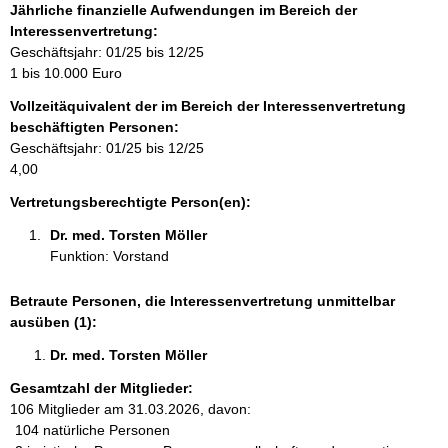
f
Jährliche finanzielle Aufwendungen im Bereich der
o
Interessenvertretung:
r
Geschäftsjahr: 01/25 bis 12/25
m
1 bis 10.000 Euro
a
Vollzeitäquivalent der im Bereich der Interessenvertretung
t
beschäftigten Personen:
i
Geschäftsjahr: 01/25 bis 12/25
o
4,00
n
e
Vertretungsberechtigte Person(en):
n
Dr. med. Torsten Möller 
:
Funktion: Vorstand
Betraute Personen, die Interessenvertretung unmittelbar
ausüben (1):
Dr. med. Torsten Möller 
Gesamtzahl der Mitglieder:
106 Mitglieder am 31.03.2026, davon:
104 natürliche Personen