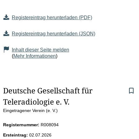
Registereintrag herunterladen (PDF)
Registereintrag herunterladen (JSON)
Inhalt dieser Seite melden
(
Mehr Informationen
)
S
Deutsche Gesellschaft für 
Teleradiologie e. V.
e
Eingetragener Verein (e. V.)
i
Registernummer:
R008094
t
Ersteintrag:
02.07.2026