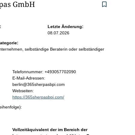
erpas GmbH
:
Letzte Änderung:
08.07.2026
ategorie:
ternehmen, selbständige Beraterin oder selbständiger
K
Telefonnummer: +493057702090
o
E-Mail-Adressen:
n
berlin@365sherpasbpi.com
t
Webseiten:
a
https://365sherpasbpi.com/
k
eihenfolge):
t
i
n
f
Vollzeitäquivalent der im Bereich der
o