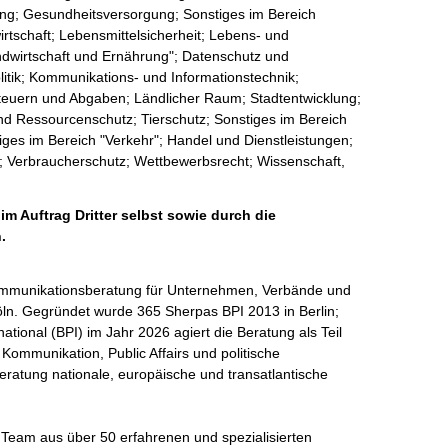
ung; Gesundheitsversorgung; Sonstiges im Bereich
rtschaft; Lebensmittelsicherheit; Lebens- und
ndwirtschaft und Ernährung"; Datenschutz und
politik; Kommunikations- und Informationstechnik;
teuern und Abgaben; Ländlicher Raum; Stadtentwicklung;
nd Ressourcenschutz; Tierschutz; Sonstiges im Bereich
iges im Bereich "Verkehr"; Handel und Dienstleistungen;
en; Verbraucherschutz; Wettbewerbsrecht; Wissenschaft,
im Auftrag Dritter selbst sowie durch die
.
 Kommunikationsberatung für Unternehmen, Verbände und 
Köln. Gegründet wurde 365 Sherpas BPI 2013 in Berlin; 
tional (BPI) im Jahr 2026 agiert die Beratung als Teil 
 Kommunikation, Public Affairs und politische 
ratung nationale, europäische und transatlantische 
 Team aus über 50 erfahrenen und spezialisierten 