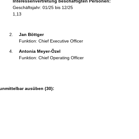
Interessenvertretung beschäftigten Personen:
r
Geschäftsjahr: 01/25 bis 12/25
m
1,13
a
t
i
Jan Böttger 
o
Funktion: Chief Executive Officer
n
Antonia Meyer-Özel 
e
Funktion: Chief Operating Officer
n
:
unmittelbar ausüben (30):