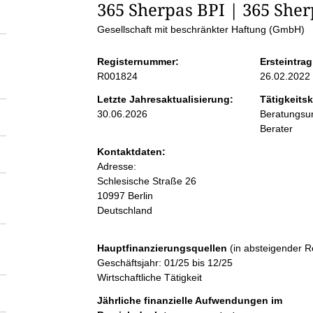
S
365 Sherpas BPI | 365 Sh
Gesellschaft mit beschränkter Haftung (GmbH)
e
Registernummer:
Ersteintrag
i
R001824
26.02.2022
Letzte Jahresaktualisierung:
Tätigkeitsk
t
30.06.2026
Beratungsun
Berater
e
Kontaktdaten:
Adresse:
n
Schlesische Straße
26
10997
Berlin
Deutschland
i
n
Hauptfinanzierungsquellen
(in absteigender R
Geschäftsjahr: 01/25 bis 12/25
Wirtschaftliche Tätigkeit
h
Jährliche finanzielle Aufwendungen im