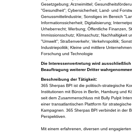
Gesetzgebung; Arzneimittel; Gesundheitsförder
"Gesundheit"; Cybersicherheit; Land- und Forstwi
Genussmittelindustrie; Sonstiges im Bereich "La
Informationssicherheit; Digitalisierung; Internet
Urheberrecht; Werbung; Öffentliche Finanzen, S
Immissionsschutz; Klimaschutz; Nachhaltigkeit u
"Umwelt"; Straßenverkehr; Verkehrspolitik; Sonst
Industriepolitik; Kleine und mittlere Unternehm
Forschung und Technologie
Die Interessenvertretung wird ausschließlich 
Beauftragung weiterer Dritter wahrgenommen
Beschreibung der Tätigkeit:
365 Sherpas BPI ist die politisch-strategische
Institutionen mit Büros in Berlin, Hamburg und 
seit dem Zusammenschluss mit Bully Pulpit Interna
einer transatlantischen Plattform für strategische
Kampagnen. 365 Sherpas BPI verbindet in der Be
Perspektiven.

Mit einem erfahrenen, diversen und engagierten