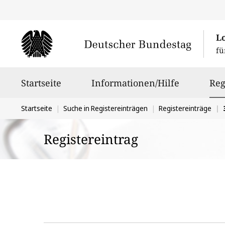
L
fü
Hauptnavigation
Startseite
Informationen/Hilfe
Reg
Sie
Startseite
Suche in Registereinträgen
Registereinträge
befinden
Registereintrag
sich
hier: