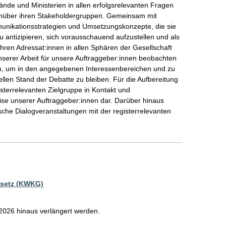
nde und Ministerien in allen erfolgsrelevanten Fragen 
nüber ihren Stakeholdergruppen. Gemeinsam mit 
unikationsstrategien und Umsetzungskonzepte, die sie 
zu antizipieren, sich vorausschauend aufzustellen und als 
 ihren Adressat:innen in allen Sphären der Gesellschaft 
nserer Arbeit für unsere Auftraggeber:innen beobachten 
gen, um in den angegebenen Interessenbereichen und zu 
len Stand der Debatte zu bleiben. Für die Aufbereitung 
isterrelevanten Zielgruppe in Kontakt und 
ise unserer Auftraggeber:innen dar. Darüber hinaus 
ische Dialogveranstaltungen mit der registerrelevanten 
esetz (KWKG)
2026 hinaus verlängert werden.