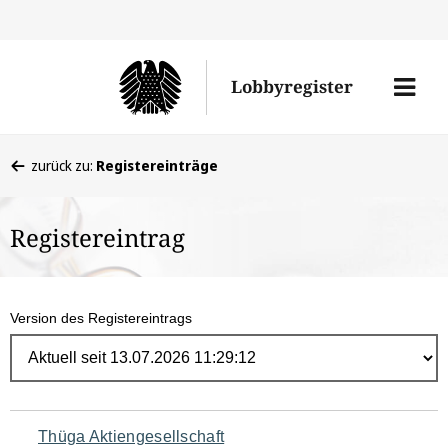
Direk
zum
Men
Lobbyregister
Inhal
öffne
Sie
zurück zu:
Registereinträge
befinden
sich
Registereintrag
hier:
Version des Registereintrags
Navigation
Thüga Aktiengesellschaft