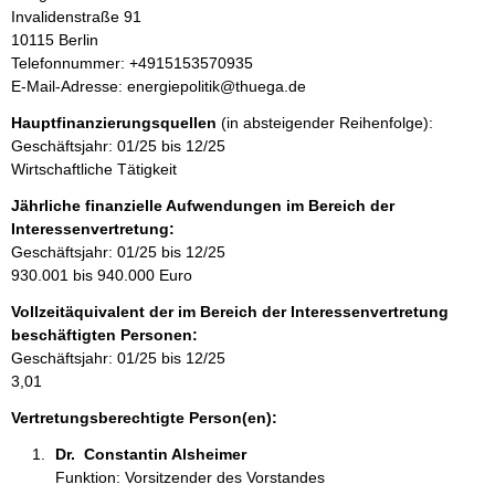
n
d
Invalidenstraße
91
f
r
10115
Berlin
o
e
K
Telefonnummer: +4915153570935
r
s
o
E-Mail-Adresse: energiepolitik@thuega.de
m
s
n
a
Hauptfinanzierungsquellen
(in absteigender Reihenfolge):
e
t
t
Geschäftsjahr: 01/25 bis 12/25
a
i
Wirtschaftliche Tätigkeit
k
o
t
Jährliche finanzielle Aufwendungen im Bereich der
n
i
Interessenvertretung:
e
n
Geschäftsjahr: 01/25 bis 12/25
n
f
930.001 bis 940.000 Euro
:
o
Vollzeitäquivalent der im Bereich der Interessenvertretung
r
beschäftigten Personen:
m
Geschäftsjahr: 01/25 bis 12/25
a
3,01
t
i
Vertretungsberechtigte Person(en):
o
Dr.  Constantin Alsheimer 
n
Funktion: Vorsitzender des Vorstandes
e