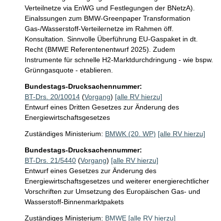
Verteilnetze via EnWG und Festlegungen der BNetzA). 
Einalssungen zum BMW-Greenpaper Transformation 
Gas-/Wasserstoff-Verteilernetze im Rahmen öff. 
Konsultation. Sinnvolle Überführung EU-Gaspaket in dt. 
Recht (BMWE Referentenentwurf 2025). Zudem 
Instrumente für schnelle H2-Marktdurchdringung - wie bspw. 
Grünngasquote - etablieren.
Bundestags-Drucksachennummer:
BT-Drs. 20/10014
(
Vorgang
)
[alle RV hierzu]
Entwurf eines Dritten Gesetzes zur Änderung des
Energiewirtschaftsgesetzes
Zuständiges Ministerium:
BMWK (20. WP)
[alle RV hierzu]
Bundestags-Drucksachennummer:
BT-Drs. 21/5440
(
Vorgang
)
[alle RV hierzu]
Entwurf eines Gesetzes zur Änderung des
Energiewirtschaftsgesetzes und weiterer energierechtlicher
Vorschriften zur Umsetzung des Europäischen Gas- und
Wasserstoff-Binnenmarktpakets
Zuständiges Ministerium:
BMWE
[alle RV hierzu]