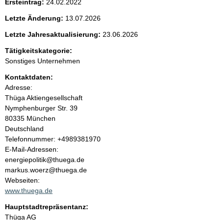
Ersteintrag:
24.02.2022
t
Letzte Änderung:
13.07.2026
e
Letzte Jahresaktualisierung:
23.06.2026
n
Tätigkeitskategorie:
Sonstiges Unternehmen
i
Kontaktdaten:
Adresse:
n
Thüga Aktiengesellschaft
Nymphenburger Str.
39
h
80335
München
Deutschland
a
K
Telefonnummer: +4989381970
o
E-Mail-Adressen:
l
n
energiepolitik@thuega.de
t
markus.woerz@thuega.de
t
a
Webseiten:
k
www.thuega.de
t
Hauptstadtrepräsentanz:
i
A
Thüga AG