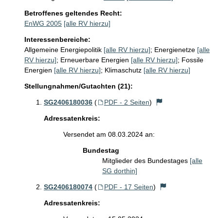
Betroffenes geltendes Recht:
EnWG 2005
[alle RV hierzu]
Interessenbereiche:
Allgemeine Energiepolitik
[alle RV hierzu]
;
Energienetze
[alle
RV hierzu]
;
Erneuerbare Energien
[alle RV hierzu]
;
Fossile
Energien
[alle RV hierzu]
;
Klimaschutz
[alle RV hierzu]
Stellungnahmen/Gutachten (21):
SG2406180036
(
PDF - 2 Seiten
)
Adressatenkreis:
Versendet am 08.03.2024 an:
Bundestag
Mitglieder des Bundestages
[alle
SG dorthin]
SG2406180074
(
PDF - 17 Seiten
)
Adressatenkreis: