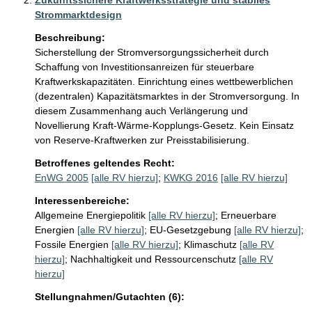
Zukunftssichere Kraftwerksstrategie und stabiles
Strommarktdesign
Beschreibung:
Sicherstellung der Stromversorgungssicherheit durch 
Schaffung von Investitionsanreizen für steuerbare 
Kraftwerkskapazitäten. Einrichtung eines wettbewerblichen 
(dezentralen) Kapazitätsmarktes in der Stromversorgung. In 
diesem Zusammenhang auch Verlängerung und 
Novellierung Kraft-Wärme-Kopplungs-Gesetz. Kein Einsatz 
von Reserve-Kraftwerken zur Preisstabilisierung.
Betroffenes geltendes Recht:
EnWG 2005
[alle RV hierzu]
;
KWKG 2016
[alle RV hierzu]
Interessenbereiche:
Allgemeine Energiepolitik
[alle RV hierzu]
;
Erneuerbare
Energien
[alle RV hierzu]
;
EU-Gesetzgebung
[alle RV hierzu]
;
Fossile Energien
[alle RV hierzu]
;
Klimaschutz
[alle RV
hierzu]
;
Nachhaltigkeit und Ressourcenschutz
[alle RV
hierzu]
Stellungnahmen/Gutachten (6):