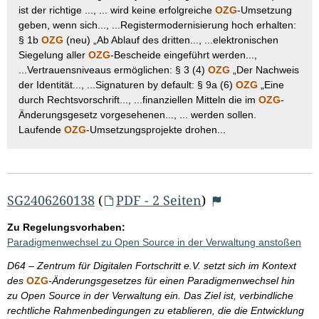
ist der richtige ..., ... wird keine erfolgreiche
OZG
-Umsetzung
geben, wenn sich..., ...Registermodernisierung hoch erhalten:
§ 1b
OZG
(neu) „Ab Ablauf des dritten..., ...elektronischen
Siegelung aller
OZG
-Bescheide eingeführt werden...,
...Vertrauensniveaus ermöglichen: § 3 (4)
OZG
„Der Nachweis
der Identität..., ...Signaturen by default: § 9a (6)
OZG
„Eine
durch Rechtsvorschrift..., ...finanziellen Mitteln die im
OZG
-
Änderungsgesetz vorgesehenen..., ... werden sollen.
Laufende
OZG
-Umsetzungsprojekte drohen...
SG2406260138
(
PDF - 2 Seiten
)
Zu Regelungsvorhaben:
Paradigmenwechsel zu Open Source in der Verwaltung anstoßen
D64 – Zentrum für Digitalen Fortschritt e.V. setzt sich im Kontext
des
OZG
-Änderungsgesetzes für einen Paradigmenwechsel hin
zu Open Source in der Verwaltung ein. Das Ziel ist, verbindliche
rechtliche Rahmenbedingungen zu etablieren, die die Entwicklung