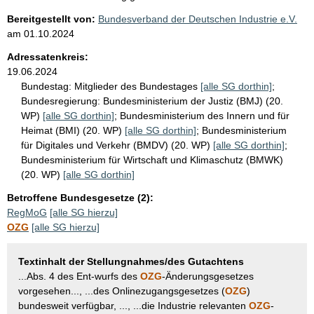
Bereitgestellt von:
Bundesverband der Deutschen Industrie e.V.
am
01.10.2024
Adressatenkreis:
19.06.2024
Bundestag:
Mitglieder des Bundestages
[alle SG dorthin]
;
Bundesregierung:
Bundesministerium der Justiz (BMJ) (20.
WP)
[alle SG dorthin]
;
Bundesministerium des Innern und für
Heimat (BMI) (20. WP)
[alle SG dorthin]
;
Bundesministerium
für Digitales und Verkehr (BMDV) (20. WP)
[alle SG dorthin]
;
Bundesministerium für Wirtschaft und Klimaschutz (BMWK)
(20. WP)
[alle SG dorthin]
Betroffene Bundesgesetze (2):
RegMoG
[alle SG hierzu]
OZG
[alle SG hierzu]
Textinhalt der Stellungnahmes/des Gutachtens
...Abs. 4 des Ent-wurfs des
OZG
-Änderungsgesetzes
vorgesehen..., ...des Onlinezugangsgesetzes (
OZG
)
bundesweit verfügbar, ..., ...die Industrie relevanten
OZG
-