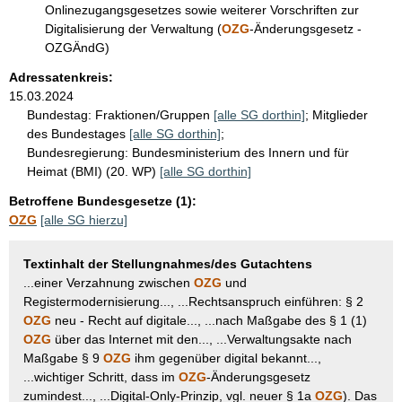
Onlinezugangsgesetzes sowie weiterer Vorschriften zur
Digitalisierung der Verwaltung (
OZG
-Änderungsgesetz -
OZGÄndG)
Adressatenkreis:
15.03.2024
Bundestag:
Fraktionen/Gruppen
[alle SG dorthin]
;
Mitglieder
des Bundestages
[alle SG dorthin]
;
Bundesregierung:
Bundesministerium des Innern und für
Heimat (BMI) (20. WP)
[alle SG dorthin]
Betroffene Bundesgesetze (1):
OZG
[alle SG hierzu]
Textinhalt der Stellungnahmes/des Gutachtens
...einer Verzahnung zwischen
OZG
und
Registermodernisierung..., ...Rechtsanspruch einführen: § 2
OZG
neu - Recht auf digitale..., ...nach Maßgabe des § 1 (1)
OZG
über das Internet mit den..., ...Verwaltungsakte nach
Maßgabe § 9
OZG
ihm gegenüber digital bekannt...,
...wichtiger Schritt, dass im
OZG
-Änderungsgesetz
zumindest..., ...Digital-Only-Prinzip, vgl. neuer § 1a
OZG
). Das