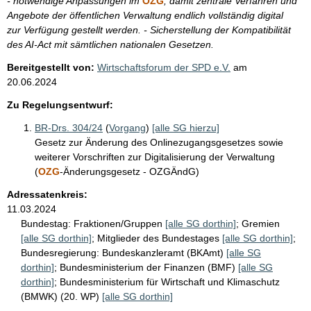
- notwendige Anpassungen im
OZG
, damit zentrale Verfahren und
Angebote der öffentlichen Verwaltung endlich vollständig digital
zur Verfügung gestellt werden. - Sicherstellung der Kompatibilität
des AI-Act mit sämtlichen nationalen Gesetzen.
Bereitgestellt von:
Wirtschaftsforum der SPD e.V.
am
20.06.2024
Zu Regelungsentwurf:
BR-Drs. 304/24
(
Vorgang
)
[alle SG hierzu]
Gesetz zur Änderung des Onlinezugangsgesetzes sowie
weiterer Vorschriften zur Digitalisierung der Verwaltung
(
OZG
-Änderungsgesetz - OZGÄndG)
Adressatenkreis:
11.03.2024
Bundestag:
Fraktionen/Gruppen
[alle SG dorthin]
;
Gremien
[alle SG dorthin]
;
Mitglieder des Bundestages
[alle SG dorthin]
;
Bundesregierung:
Bundeskanzleramt (BKAmt)
[alle SG
dorthin]
;
Bundesministerium der Finanzen (BMF)
[alle SG
dorthin]
;
Bundesministerium für Wirtschaft und Klimaschutz
(BMWK) (20. WP)
[alle SG dorthin]