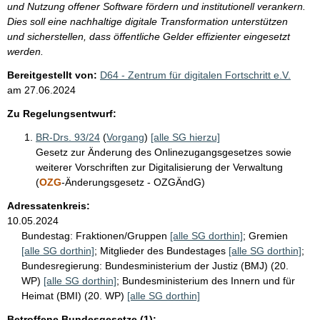
und Nutzung offener Software fördern und institutionell verankern.
Dies soll eine nachhaltige digitale Transformation unterstützen
und sicherstellen, dass öffentliche Gelder effizienter eingesetzt
werden.
Bereitgestellt von:
D64 - Zentrum für digitalen Fortschritt e.V.
am
27.06.2024
Zu Regelungsentwurf:
BR-Drs. 93/24
(
Vorgang
)
[alle SG hierzu]
Gesetz zur Änderung des Onlinezugangsgesetzes sowie
weiterer Vorschriften zur Digitalisierung der Verwaltung
(
OZG
-Änderungsgesetz - OZGÄndG)
Adressatenkreis:
10.05.2024
Bundestag:
Fraktionen/Gruppen
[alle SG dorthin]
;
Gremien
[alle SG dorthin]
;
Mitglieder des Bundestages
[alle SG dorthin]
;
Bundesregierung:
Bundesministerium der Justiz (BMJ) (20.
WP)
[alle SG dorthin]
;
Bundesministerium des Innern und für
Heimat (BMI) (20. WP)
[alle SG dorthin]
Betroffene Bundesgesetze (1):