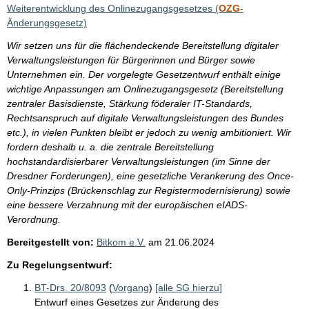
i
Weiterentwicklung des Onlinezugangsgesetzes (
OZG
-
s
Änderungsgesetz)
s
Wir setzen uns für die flächendeckende Bereitstellung digitaler
e
Verwaltungsleistungen für Bürgerinnen und Bürger sowie
Unternehmen ein. Der vorgelegte Gesetzentwurf enthält einige
p
wichtige Anpassungen am Onlinezugangsgesetz (Bereitstellung
r
zentraler Basisdienste, Stärkung föderaler IT-Standards,
o
Rechtsanspruch auf digitale Verwaltungsleistungen des Bundes
etc.), in vielen Punkten bleibt er jedoch zu wenig ambitioniert. Wir
S
fordern deshalb u. a. die zentrale Bereitstellung
e
hochstandardisierbarer Verwaltungsleistungen (im Sinne der
i
Dresdner Forderungen), eine gesetzliche Verankerung des Once-
Only-Prinzips (Brückenschlag zur Registermodernisierung) sowie
t
eine bessere Verzahnung mit der europäischen eIADS-
e
Verordnung.
Bereitgestellt von:
Bitkom e.V.
am
21.06.2024
Zu Regelungsentwurf:
BT-Drs. 20/8093
(
Vorgang
)
[alle SG hierzu]
Entwurf eines Gesetzes zur Änderung des