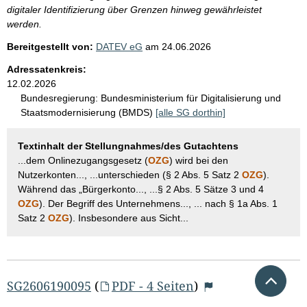
digitaler Identifizierung über Grenzen hinweg gewährleistet
werden.
Bereitgestellt von:
DATEV eG
am
24.06.2026
Adressatenkreis:
12.02.2026
Bundesregierung:
Bundesministerium für Digitalisierung und
Staatsmodernisierung (BMDS)
[alle SG dorthin]
Textinhalt der Stellungnahmes/des Gutachtens
...dem Onlinezugangsgesetz (
OZG
) wird bei den
Nutzerkonten..., ...unterschieden (§ 2 Abs. 5 Satz 2
OZG
).
Während das „Bürgerkonto..., ...§ 2 Abs. 5 Sätze 3 und 4
OZG
). Der Begriff des Unternehmens..., ... nach § 1a Abs. 1
Satz 2
OZG
). Insbesondere aus Sicht...
Nach 
SG2606190095
(
PDF - 4 Seiten
)