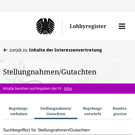
Direkt
Direk
zu
zum
Men
Lobbyregister
den
Inhal
öffne
Sucherge
Sie
zurück zu:
Inhalte der Interessenvertretung
befinden
sich
Stellungnahmen/Gutachten
hier:
Inhalte beruhen auf Angaben der IV -
Infos
S
Regelungs­
Stellungnahmen/​
Regelungs­
Bundes­
vorhaben
Gutachten
entwürfe
gesetze
u
c
Suchbegriff(e) für Stellungnahmen/Gutachten