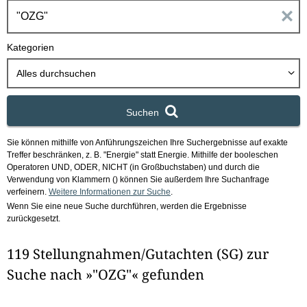
h
E
b
o
i
Kategorien
x
n
Alles durchsuchen
g
Suchen
a
Sie können mithilfe von Anführungszeichen Ihre Suchergebnisse auf exakte
b
Treffer beschränken, z. B. "Energie" statt Energie.
Mithilfe der booleschen
Operatoren UND, ODER, NICHT (in Großbuchstaben) und durch die
e
Verwendung von Klammern () können Sie außerdem Ihre Suchanfrage
verfeinern.
Weitere Informationen zur Suche
.
Wenn Sie eine neue Suche durchführen, werden die Ergebnisse
n
zurückgesetzt.
i
119 Stellungnahmen/Gutachten (SG) zur
m
Suche nach »"OZG"« gefunden
F