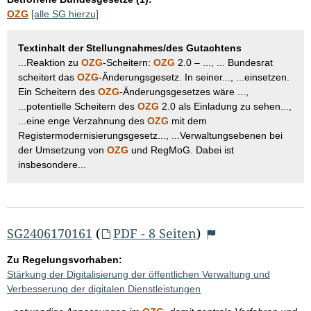
OZG
[alle SG hierzu]
Textinhalt der Stellungnahmes/des Gutachtens
...Reaktion zu
OZG
-Scheitern:
OZG
2.0 – ..., ... Bundesrat
scheitert das
OZG
-Änderungsgesetz. In seiner..., ...einsetzen.
Ein Scheitern des
OZG
-Änderungsgesetzes wäre ...,
...potentielle Scheitern des
OZG
2.0 als Einladung zu sehen...,
...eine enge Verzahnung des
OZG
mit dem
Registermodernisierungsgesetz..., ...Verwaltungsebenen bei
der Umsetzung von
OZG
und RegMoG. Dabei ist
insbesondere...
SG2406170161
(
PDF - 8 Seiten
)
Zu Regelungsvorhaben:
Stärkung der Digitalisierung der öffentlichen Verwaltung und
Verbesserung der digitalen Dienstleistungen