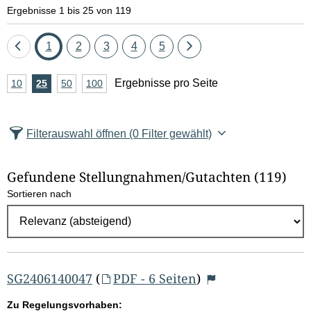
e
Ergebnisse 1 bis 25 von 119
l
Eine
Seite
Seite
Seite
Seite
Seite
Eine
1
2
3
4
5
d
Seite
Seite
A
Ergebnisse pro Seite
10
Ergebnisse
25
Ergebnisse
50
Ergebnisse
100
Ergebnisse
zurück
vor
l
n
pro
pro
pro
pro
Seite
Seite
Seite
Seite
z
ö
Filterauswahl öffnen
(0 Filter gewählt)
a
s
h
Gefundene Stellungnahmen/⁠Gutachten
(119)
c
l
Sortieren nach
E
h
r
e
g
e
n
b
SG2406140047
(
PDF - 6 Seiten
)
n
Zu Regelungsvorhaben: