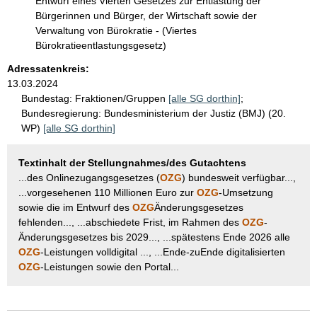
Entwurf eines Vierten Gesetzes zur Entlastung der
Bürgerinnen und Bürger, der Wirtschaft sowie der
Verwaltung von Bürokratie - (Viertes
Bürokratieentlastungsgesetz)
Adressatenkreis:
13.03.2024
Bundestag:
Fraktionen/Gruppen
[alle SG dorthin]
;
Bundesregierung:
Bundesministerium der Justiz (BMJ) (20.
WP)
[alle SG dorthin]
Textinhalt der Stellungnahmes/des Gutachtens
...des Onlinezugangsgesetzes (
OZG
) bundesweit verfügbar...,
...vorgesehenen 110 Millionen Euro zur
OZG
-Umsetzung
sowie die im Entwurf des
OZG
Änderungsgesetzes
fehlenden..., ...abschiedete Frist, im Rahmen des
OZG
-
Änderungsgesetzes bis 2029..., ...spätestens Ende 2026 alle
OZG
-Leistungen volldigital ..., ...Ende-zuEnde digitalisierten
OZG
-Leistungen sowie den Portal...