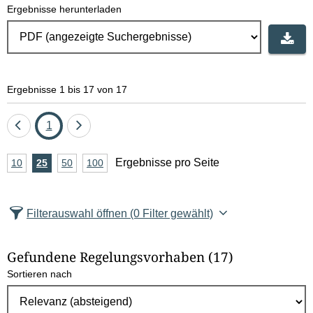
Ergebnisse herunterladen
Ergebnisse 1 bis 17 von 17
Eine
Seite
Eine
1
Seite
Seite
A
Ergebnisse pro Seite
10
Ergebnisse
25
Ergebnisse
50
Ergebnisse
100
Ergebnisse
zurück
vor
n
pro
pro
pro
pro
Seite
Seite
Seite
Seite
z
Filterauswahl öffnen
(0 Filter gewählt)
a
h
Gefundene Regelungsvorhaben
(17)
l
Sortieren nach
E
r