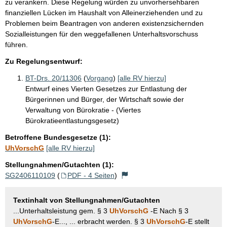
zu verankern. Diese Regelung würden zu unvorhersehbaren
finanziellen Lücken im Haushalt von Alleinerziehenden und zu
Problemen beim Beantragen von anderen existenzsichernden
Sozialleistungen für den weggefallenen Unterhaltsvorschuss
führen.
Zu Regelungsentwurf:
BT-Drs. 20/11306
(
Vorgang
)
[alle RV hierzu]
Entwurf eines Vierten Gesetzes zur Entlastung der
Bürgerinnen und Bürger, der Wirtschaft sowie der
Verwaltung von Bürokratie - (Viertes
Bürokratieentlastungsgesetz)
Betroffene Bundesgesetze (1):
UhVorschG
[alle RV hierzu]
Stellungnahmen/Gutachten (1):
SG2406110109
(
PDF - 4 Seiten
)
Textinhalt von Stellungnahmen/Gutachten
...Unterhaltsleistung gem. § 3
UhVorschG
-E Nach § 3
UhVorschG
-E..., ... erbracht werden. § 3
UhVorschG
-E stellt