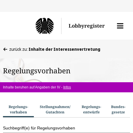
Direkt
Direk
zu
zum
Men
Lobbyregister
den
Inhal
öffne
Sucherge
Sie
zurück zu:
Inhalte der Interessenvertretung
befinden
sich
Regelungsvorhaben
hier:
Inhalte beruhen auf Angaben der IV -
Infos
S
Regelungs­
Stellungnahmen/​
Regelungs­
Bundes­
vorhaben
Gutachten
entwürfe
gesetze
u
c
Suchbegriff(e) für Regelungsvorhaben