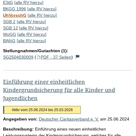
EStG
[alle RV hierzu]
BKGG 1996
[alle RV hierzu]
UhVorschG
[alle RV hierzu]
SGB 2
[alle RV hierzu]
SGB 12
[alle RV hierzu]
WoGG
[alle RV hierzu]
BAföG
[alle RV hierzu]
Stellungnahmen/Gutachten (1):
SG2504030009
(
PDF - 37 Seiten
)
Einführung einer einheitlichen
Kindergrundsicherung für alle Kinder und
Jugendlichen
Aktiv vom 25.06.2024 bis 25.03.2026
Angegeben von:
Deutscher Caritasverband e. V.
am
25.06.2024
Beschreibung:
Einführung eines neuen einheitlichen
Leistungssystems der Kindergrundsicherung, welches für alle