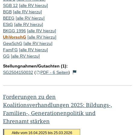
SGB 12
[alle RV hierzu]
BGB
[alle RV hierzu]
BEEG
[alle RV hierzu]
EStG
[alle RV hierzu]
BKGG 1996
[alle RV hierzu]
UhVorschG
[alle RV hierzu]
GewSchG
[alle RV hierzu]
FamFG
[alle RV hierzu]
GG
[alle RV hierzu]
Stellungnahmen/Gutachten (1):
SG2504150032
(
PDF - 6 Seiten
)
Forderungen zu den
Koalitionsverhandlungen 2025: Bildungs-,
Familien-, Generationenpolitik und
Ehrenamt stärken
Aktiv vom 16.04.2025 bis 25.03.2026