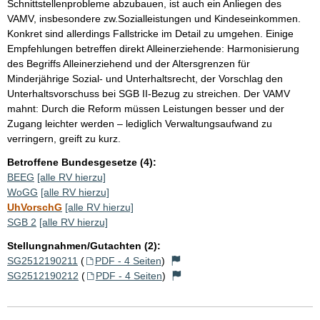
Schnittstellenprobleme abzubauen, ist auch ein Anliegen des
VAMV, insbesondere zw.Sozialleistungen und Kindeseinkommen.
Konkret sind allerdings Fallstricke im Detail zu umgehen. Einige
Empfehlungen betreffen direkt Alleinerziehende: Harmonisierung
des Begriffs Alleinerziehend und der Altersgrenzen für
Minderjährige Sozial- und Unterhaltsrecht, der Vorschlag den
Unterhaltsvorschuss bei SGB II-Bezug zu streichen. Der VAMV
mahnt: Durch die Reform müssen Leistungen besser und der
Zugang leichter werden – lediglich Verwaltungsaufwand zu
verringern, greift zu kurz.
Betroffene Bundesgesetze (4):
BEEG
[alle RV hierzu]
WoGG
[alle RV hierzu]
UhVorschG
[alle RV hierzu]
SGB 2
[alle RV hierzu]
Stellungnahmen/Gutachten (2):
SG2512190211
(
PDF - 4 Seiten
)
SG2512190212
(
PDF - 4 Seiten
)