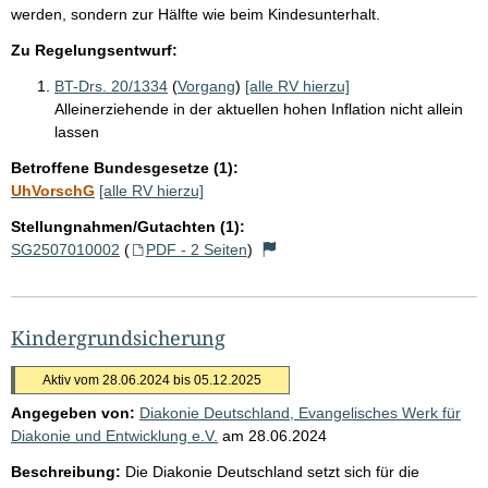
werden, sondern zur Hälfte wie beim Kindesunterhalt.
Zu Regelungsentwurf:
BT-Drs. 20/1334
(
Vorgang
)
[alle RV hierzu]
Alleinerziehende in der aktuellen hohen Inflation nicht allein
lassen
Betroffene Bundesgesetze (1):
UhVorschG
[alle RV hierzu]
Stellungnahmen/Gutachten (1):
SG2507010002
(
PDF - 2 Seiten
)
Kindergrundsicherung
Aktiv vom 28.06.2024 bis 05.12.2025
Angegeben von:
Diakonie Deutschland, Evangelisches Werk für
Diakonie und Entwicklung e.V.
am
28.06.2024
Beschreibung:
Die Diakonie Deutschland setzt sich für die