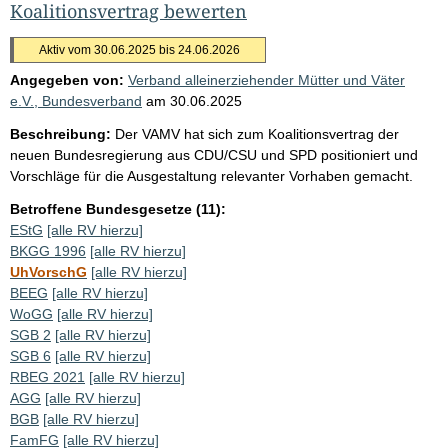
Koalitionsvertrag bewerten
Aktiv vom 30.06.2025 bis 24.06.2026
Angegeben von:
Verband alleinerziehender Mütter und Väter
e.V., Bundesverband
am
30.06.2025
Beschreibung:
Der VAMV hat sich zum Koalitionsvertrag der
neuen Bundesregierung aus CDU/CSU und SPD positioniert und
Vorschläge für die Ausgestaltung relevanter Vorhaben gemacht.
Betroffene Bundesgesetze (11):
EStG
[alle RV hierzu]
BKGG 1996
[alle RV hierzu]
UhVorschG
[alle RV hierzu]
BEEG
[alle RV hierzu]
WoGG
[alle RV hierzu]
SGB 2
[alle RV hierzu]
SGB 6
[alle RV hierzu]
RBEG 2021
[alle RV hierzu]
AGG
[alle RV hierzu]
BGB
[alle RV hierzu]
FamFG
[alle RV hierzu]