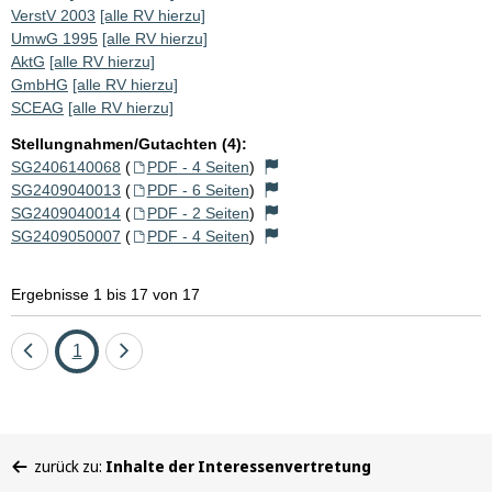
VerstV 2003
[alle RV hierzu]
UmwG 1995
[alle RV hierzu]
AktG
[alle RV hierzu]
GmbHG
[alle RV hierzu]
SCEAG
[alle RV hierzu]
Stellungnahmen/Gutachten (4):
SG2406140068
(
PDF - 4 Seiten
)
SG2409040013
(
PDF - 6 Seiten
)
SG2409040014
(
PDF - 2 Seiten
)
SG2409050007
(
PDF - 4 Seiten
)
Ergebnisse 1 bis 17 von 17
Eine
Seite
Eine
1
Seite
Seite
zurück
vor
Sie
zurück zu:
Inhalte der Interessenvertretung
befinden