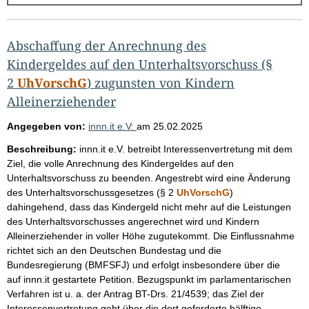
g
e
b
Abschaffung der Anrechnung des
n
Kindergeldes auf den Unterhaltsvorschuss (§
i
2
UhVorschG
) zugunsten von Kindern
Alleinerziehender
s
s
Angegeben von:
innn.it e.V:
am
25.02.2025
e
Beschreibung:
innn.it e.V. betreibt Interessenvertretung mit dem
p
Ziel, die volle Anrechnung des Kindergeldes auf den
r
Unterhaltsvorschuss zu beenden. Angestrebt wird eine Änderung
des Unterhaltsvorschussgesetzes (§ 2
UhVorschG
)
o
dahingehend, dass das Kindergeld nicht mehr auf die Leistungen
S
des Unterhaltsvorschusses angerechnet wird und Kindern
e
Alleinerziehender in voller Höhe zugutekommt. Die Einflussnahme
richtet sich an den Deutschen Bundestag und die
i
Bundesregierung (BMFSFJ) und erfolgt insbesondere über die
t
auf innn.it gestartete Petition. Bezugspunkt im parlamentarischen
e
Verfahren ist u. a. der Antrag BT-Drs. 21/4539; das Ziel der
Interessenvertretung geht über die dort geforderte hälftige