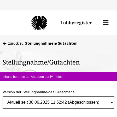
Direk
zum
Men
Lobbyregister
Inhal
öffne
Sie
zurück zu:
Stellungnahmen/Gutachten
befinden
sich
Stellungnahme/Gutachten
hier:
Inhalte beruhen auf Angaben der IV -
Infos
Version der Stellungnahme/des Gutachtens