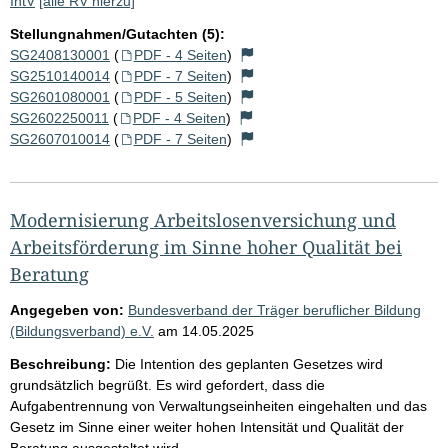
IntV
[alle RV hierzu]
Stellungnahmen/Gutachten (5):
SG2408130001
(
PDF - 4 Seiten
)
SG2510140014
(
PDF - 7 Seiten
)
SG2601080001
(
PDF - 5 Seiten
)
SG2602250011
(
PDF - 4 Seiten
)
SG2607010014
(
PDF - 7 Seiten
)
Modernisierung Arbeitslosenversichung und
Arbeitsförderung im Sinne hoher Qualität bei
Beratung
Angegeben von:
Bundesverband der Träger beruflicher Bildung
(Bildungsverband) e.V.
am
14.05.2025
Beschreibung:
Die Intention des geplanten Gesetzes wird
grundsätzlich begrüßt. Es wird gefordert, dass die
Aufgabentrennung von Verwaltungseinheiten eingehalten und das
Gesetz im Sinne einer weiter hohen Intensität und Qualität der
Beratung ausgestaltet wird.