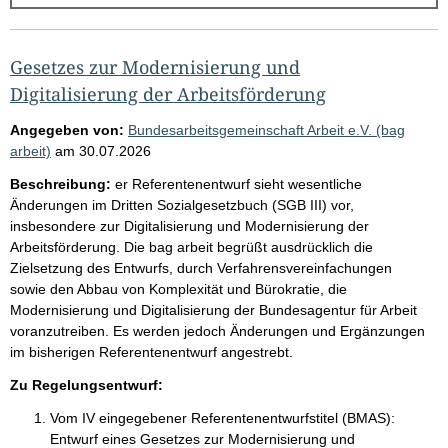
g
e
b
Gesetzes zur Modernisierung und
n
Digitalisierung der Arbeitsförderung
i
Angegeben von:
Bundesarbeitsgemeinschaft Arbeit e.V. (bag
s
arbeit)
am
30.07.2026
s
Beschreibung:
er Referentenentwurf sieht wesentliche
e
Änderungen im Dritten Sozialgesetzbuch (SGB III) vor,
insbesondere zur Digitalisierung und Modernisierung der
p
Arbeitsförderung. Die bag arbeit begrüßt ausdrücklich die
r
Zielsetzung des Entwurfs, durch Verfahrensvereinfachungen
o
sowie den Abbau von Komplexität und Bürokratie, die
Modernisierung und Digitalisierung der Bundesagentur für Arbeit
S
voranzutreiben. Es werden jedoch Änderungen und Ergänzungen
e
im bisherigen Referentenentwurf angestrebt.
i
Zu Regelungsentwurf:
t
Vom IV eingegebener Referentenentwurfstitel (BMAS):
e
Entwurf eines Gesetzes zur Modernisierung und