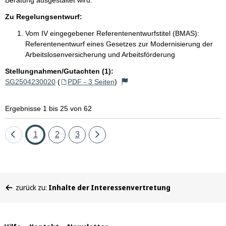
Zu Regelungsentwurf:
Vom IV eingegebener Referentenentwurfstitel (BMAS):
Referentenentwurf eines Gesetzes zur Modernisierung der
Arbeitslosenversicherung und Arbeitsförderung
Stellungnahmen/Gutachten (1):
SG2504230020
(
PDF - 3 Seiten
)
Ergebnisse 1 bis 25 von 62
Eine
Seite
Seite
Seite
Eine
1
2
3
Seite
Seite
zurück
vor
Sie
zurück zu:
Inhalte der Interessenvertretung
befinden
sich
hier: