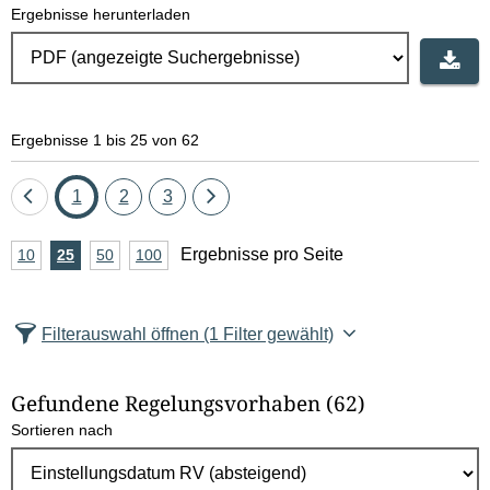
Ergebnisse herunterladen
Ergebnisse 1 bis 25 von 62
Eine
Seite
Seite
Seite
Eine
1
2
3
Seite
Seite
A
Ergebnisse pro Seite
10
Ergebnisse
25
Ergebnisse
50
Ergebnisse
100
Ergebnisse
zurück
vor
n
pro
pro
pro
pro
Seite
Seite
Seite
Seite
z
Filterauswahl öffnen
(1 Filter gewählt)
a
h
Gefundene Regelungsvorhaben
(62)
l
Sortieren nach
E
r