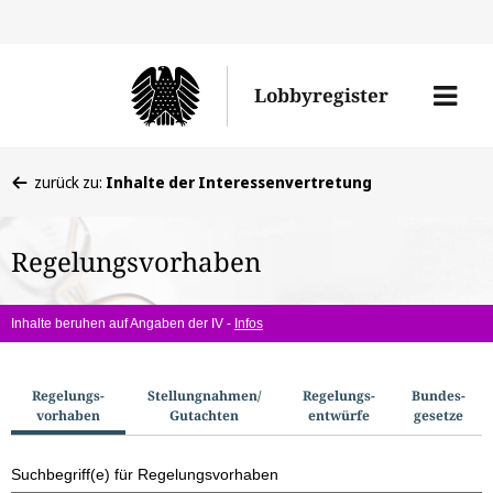
Direkt
Direk
zu
zum
Men
Lobbyregister
den
Inhal
öffne
Sucherge
Sie
zurück zu:
Inhalte der Interessenvertretung
befinden
sich
Regelungsvorhaben
hier:
Inhalte beruhen auf Angaben der IV -
Infos
S
Regelungs­
Stellungnahmen/​
Regelungs­
Bundes­
vorhaben
Gutachten
entwürfe
gesetze
u
c
Suchbegriff(e) für Regelungsvorhaben