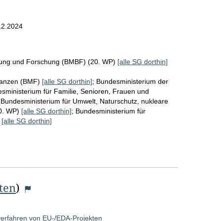
12.2024
ldung und Forschung (BMBF) (20. WP)
[alle SG dorthin]
nanzen (BMF)
[alle SG dorthin]
;
Bundesministerium der
sministerium für Familie, Senioren, Frauen und
;
Bundesministerium für Umwelt, Naturschutz, nukleare
20. WP)
[alle SG dorthin]
;
Bundesministerium für
)
[alle SG dorthin]
iten
)
e
sverfahren von EU-/EDA-Projekten