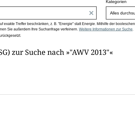
Kategorien
E
Alles durchs
i
 exakte Treffer beschränken, z. B. "Energie" statt Energie.
Mithilfe der boolesch
en Sie außerdem Ihre Suchanfrage verfeinern.
Weitere Informationen zur Suche
.
n
urückgesetzt.
g
SG) zur Suche nach »"AWV 2013"«
a
b
e
n
i
m
F
e