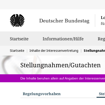
L
fü
Hauptnavigation
Startseite
Informationen/Hilfe
Reg
Sie
Startseite
Inhalte der Interessenvertretung
Stellungna
befinden
Stellungnahmen/Gutachten
sich
hier:
Die Inhalte beruhen allein auf Angaben der Interessenver
Regelungs­vorhaben
St
S
u