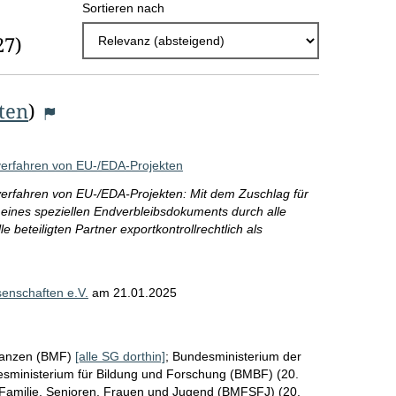
Sortieren nach
h
27)
l
E
iten
)
r
g
sverfahren von EU-/EDA-Projekten
e
sverfahren von EU-/EDA-Projekten: Mit dem Zuschlag für
b
g eines speziellen Endverbleibsdokuments durch alle
n
le beteiligten Partner exportkontrollrechtlich als
i
s
enschaften e.V.
am
21.01.2025
s
e
nanzen (BMF)
[alle SG dorthin]
;
Bundesministerium der
p
sministerium für Bildung und Forschung (BMBF) (20.
 Familie, Senioren, Frauen und Jugend (BMFSFJ) (20.