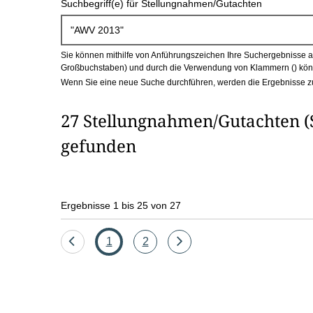
Suchbegriff(e) für Stellungnahmen/Gutachten
c
h
Sie können mithilfe von Anführungszeichen Ihre Suchergebnisse auf
b
Großbuchstaben) und durch die Verwendung von Klammern () könn
Wenn Sie eine neue Suche durchführen, werden die Ergebnisse z
o
27 Stellungnahmen/Gutachten (
x
gefunden
Ergebnisse 1 bis 25 von 27
Eine
Seite
Seite
Eine
1
2
Seite
Seite
zurück
vor