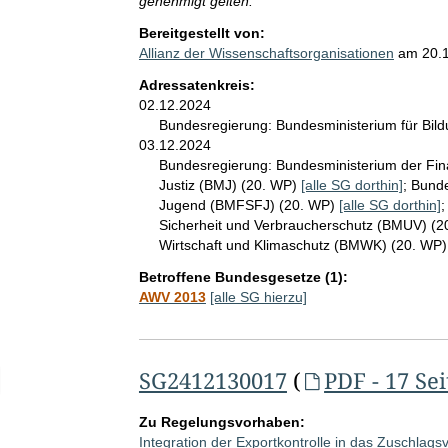
genehmigt gelten.
Bereitgestellt von:
Allianz der Wissenschaftsorganisationen
am
20.
Adressatenkreis:
02.12.2024
Bundesregierung:
Bundesministerium für Bi
03.12.2024
Bundesregierung:
Bundesministerium der Fi
Justiz (BMJ) (20. WP)
[alle SG dorthin]
;
Bunde
Jugend (BMFSFJ) (20. WP)
[alle SG dorthin]
Sicherheit und Verbraucherschutz (BMUV) (
Wirtschaft und Klimaschutz (BMWK) (20. WP
Betroffene Bundesgesetze (1):
AWV 2013
[alle SG hierzu]
SG2412130017
(
PDF - 17 Se
elektion Anzahl der angegebenen Adressatinnen- und Adressatenkreis
Zu Regelungsvorhaben:
Integration der Exportkontrolle in das Zuschlag