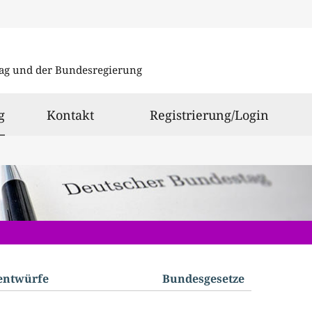
Direkt
Direkt
zu
zum
ag und der Bundesregierung
den
Inhalt
Suchergeb
ausgewählt
g
Kontakt
Registrierung/Login
­entwürfe
Bundes­gesetze