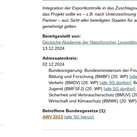
Integration der Exportkontrolle in das Zuschlag
das Projekt sollte es – z.B. nach Unterzeichnun
Partner – aus Sicht aller beteiligten Staaten für al
genehmigt gelten.
elektion Zeitraum der SG-Abgabe ggü. Adressatinnen und Adressaten
Bereitgestellt von:
Deutsche Akademie der Naturforscher Leopoldina
13.12.2024
Adressatenkreis:
02.12.2024
Bundesregierung:
Bundesministerium der Fi
Bildung und Forschung (BMBF) (20. WP)
[all
Verkehr (BMDV) (20. WP)
[alle SG dorthin]
;
B
Jugend (BMFSFJ) (20. WP)
[alle SG dorthin]
Sicherheit und Verbraucherschutz (BMUV) (
Wirtschaft und Klimaschutz (BMWK) (20. WP
elektion SG-Seitenanzahl
Betroffene Bundesgesetze (1):
AWV 2013
[alle SG hierzu]