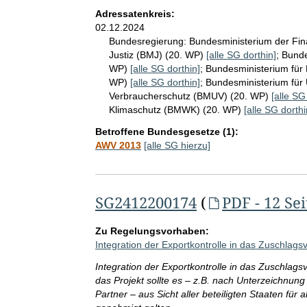
Adressatenkreis:
02.12.2024
Bundesregierung:
Bundesministerium der Fi
Justiz (BMJ) (20. WP)
[alle SG dorthin]
;
Bunde
WP)
[alle SG dorthin]
;
Bundesministerium für
WP)
[alle SG dorthin]
;
Bundesministerium für 
Verbraucherschutz (BMUV) (20. WP)
[alle SG
Klimaschutz (BMWK) (20. WP)
[alle SG dorthi
Betroffene Bundesgesetze (1):
AWV 2013
[alle SG hierzu]
SG2412200174
(
PDF - 12 Se
Zu Regelungsvorhaben:
Integration der Exportkontrolle in das Zuschlag
Integration der Exportkontrolle in das Zuschlag
das Projekt sollte es – z.B. nach Unterzeichnun
Partner – aus Sicht aller beteiligten Staaten für al