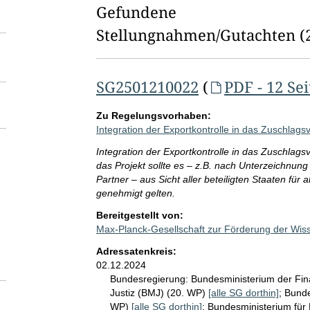
l
Gefundene
d
Stellungnahmen/⁠Gutachten
(
l
ö
SG2501210022
(
PDF - 12 Se
s
Zu Regelungsvorhaben:
c
Integration der Exportkontrolle in das Zuschlag
h
Integration der Exportkontrolle in das Zuschlag
das Projekt sollte es – z.B. nach Unterzeichnun
e
Partner – aus Sicht aller beteiligten Staaten für al
n
genehmigt gelten.
Bereitgestellt von:
Max-Planck-Gesellschaft zur Förderung der Wiss
Adressatenkreis:
02.12.2024
Bundesregierung:
Bundesministerium der Fi
Justiz (BMJ) (20. WP)
[alle SG dorthin]
;
Bunde
WP)
[alle SG dorthin]
;
Bundesministerium für