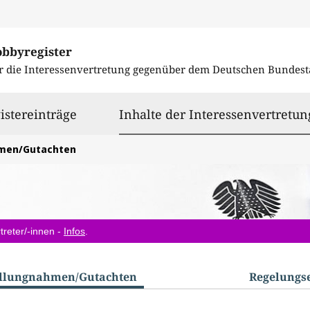
obbyregister
r die Interessenvertretung gegenüber dem
Deutschen Bundest
istereinträge
Inhalte der Interessenvertretun
hmen/Gutachten
treter/-innen -
Infos
.
ellungnahmen/​Gutachten
Regelungs