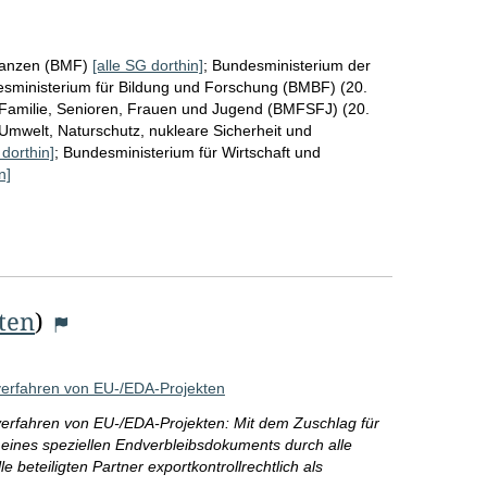
nanzen (BMF)
[alle SG dorthin]
;
Bundesministerium der
sministerium für Bildung und Forschung (BMBF) (20.
 Familie, Senioren, Frauen und Jugend (BMFSFJ) (20.
Umwelt, Naturschutz, nukleare Sicherheit und
 dorthin]
;
Bundesministerium für Wirtschaft und
n]
iten
)
sverfahren von EU-/EDA-Projekten
sverfahren von EU-/EDA-Projekten: Mit dem Zuschlag für
g eines speziellen Endverbleibsdokuments durch alle
le beteiligten Partner exportkontrollrechtlich als