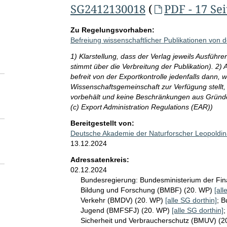
SG2412130018
(
PDF - 17 Se
Zu Regelungsvorhaben:
Befreiung wissenschaftlicher Publikationen von d
1) Klarstellung, dass der Verlag jeweils Ausführe
stimmt über die Verbreitung der Publikation). 2) 
befreit von der Exportkontrolle jedenfalls dann, 
Wissenschaftsgemeinschaft zur Verfügung stellt,
vorbehält und keine Beschränkungen aus Gründe
(c) Export Administration Regulations (EAR))
Bereitgestellt von:
Deutsche Akademie der Naturforscher Leopoldina
13.12.2024
Adressatenkreis:
02.12.2024
Bundesregierung:
Bundesministerium der Fi
Bildung und Forschung (BMBF) (20. WP)
[all
Verkehr (BMDV) (20. WP)
[alle SG dorthin]
;
B
Jugend (BMFSFJ) (20. WP)
[alle SG dorthin]
Sicherheit und Verbraucherschutz (BMUV) (