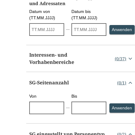
und Adressaten
Datum von
Datum bis
(TT.MM.JJJJ)
(TT.MM.JJJJ)
S
Anwenden
Interessen- und
(
0
/
37
)
Vorhabenbereiche
SG-Seitenanzahl
(
0
/
1
)
Von
Bis
S
Anwenden
SG eingestellt von Personentyp
(
0
/
2
)