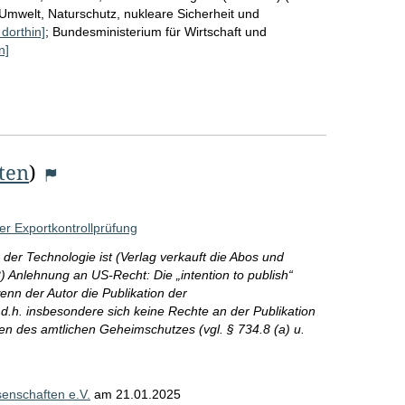
r
Umwelt, Naturschutz, nukleare Sicherheit und
 dorthin]
;
Bundesministerium für Wirtschaft und
o
n]
S
e
i
t
iten
)
e
er Exportkontrollprüfung
r der Technologie ist (Verlag verkauft die Abos und
2) Anlehnung an US-Recht: Die „intention to publish“
wenn der Autor die Publikation der
 d.h. insbesondere sich keine Rechte an der Publikation
n des amtlichen Geheimschutzes (vgl. § 734.8 (a) u.
enschaften e.V.
am
21.01.2025