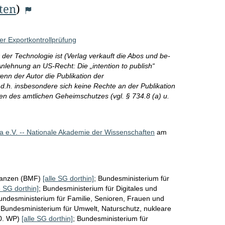
iten
)
er Exportkontrollprüfung
r der Technologie ist (Verlag verkauft die Abos und be-
Anlehnung an US-Recht: Die „intention to publish“
wenn der Autor die Publikation der
 d.h. insbesondere sich keine Rechte an der Publikation
n des amtlichen Geheimschutzes (vgl. § 734.8 (a) u.
 e.V. -- Nationale Akademie der Wissenschaften
am
nanzen (BMF)
[alle SG dorthin]
;
Bundesministerium für
e SG dorthin]
;
Bundesministerium für Digitales und
undesministerium für Familie, Senioren, Frauen und
;
Bundesministerium für Umwelt, Naturschutz, nukleare
20. WP)
[alle SG dorthin]
;
Bundesministerium für