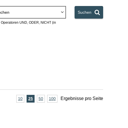
uchen
Suchen
en Operatoren UND, ODER, NICHT (in
A
Ergebnisse pro Seite
10
Ergebnisse
25
Ergebnisse
50
Ergebnisse
100
Ergebnisse
pro
pro
pro
pro
n
Seite
Seite
Seite
Seite
z
a