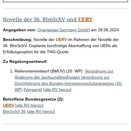
g
e
b
Novelle der 36. BImSchV und
UERV
n
Angegeben von:
Orangegas Germany GmbH
am
28.06.2024
i
Beschreibung:
Novelle der
UERV
im Rahmen der Novelle der
s
36. BImSchV: Geplante kurzfristige Abschaffung von UERs als
s
Erfüllungsoption für die THG-Quote.
e
Zu Regelungsentwurf:
p
Referentenentwurf (BMUV) (20. WP):
Verordnung zur
r
Änderung der sechsunddreißigsten Verordnung zur
o
Durchführung des Bundes-Immissionsschutzgesetzes (20.
WP)
(
Vorgang
)
[alle RV hierzu]
S
Betroffene Bundesgesetze (2):
e
UERV
[alle RV hierzu]
i
BImSchV 36
[alle RV hierzu]
t
e