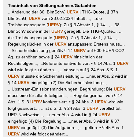
Textinhalt von Stellungnahmen/Gutachten
...Änderung der 36. BImSchV,
UERV
| THG-Quote, § 37h
BImSchG,
UERV
vom 28.02.2024 Inhalt ..., ...die
Treibhausgasquote (
UERV
): Zu § 3 Absatz 1, § 14..., ...38.
BImSchV sowie in der
UERV
geregelt. Die THG-Quote..., ...
die Treibhausgasquote (
UERV
): Zu § 3 Absatz 1, § 14..., ...
Regelungslücken in der
UERV
anzupassen: Erstens muss...,
...Sicherheitsleistung gemäß § 14
UERV
auf 600 EUR/t CO2-
Äq. zu erhöhen sowie § 24
UERV
hinsichtlich der
Rechtsfolgen..., ...Referentenentwurfs vor: • § 14 Abs. 1
UERV
wird wie folgt zu ändern..., ...Verweis auf § 24 Abs. 3 S. 1
UERV
müsste die Sicherheitsleistung..., ...neuer Abs. 2 wird in
§ 14
UERV
eingefügt: (2) Die Sicherheitsleistung...,
...Upstream-Emissionsminderungen. Begründung: Die
UERV
muss eine für alle Beteiligten..., ...Regelungsinhalt von § 14
Abs. 1 S. 3
UERV
konkretisiert. • § 24 Abs. 3
UERV
wird wie
folgt geändert..., ...ist i. S. d. § 24 Abs. 3
UERV
verpflichtet,
UER-Nachweise..., ...neuer Abs. 4 wird in § 24
UERV
eingefügt: (4) Die Regelung..., ...neuer Abs. 3 wird in § 37
UERV
eingefügt: (3) Die Aufgaben..., ... gelten. • § 45 Abs. 1
UERV
wird wie folgt geändert...