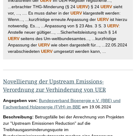
Inkrafttreten der
UERV
im UER-Register registrierte...,
...erbrachter THG-Minderung (§ 24
UERV
) § 24
UERV
sieht
vor, ..., .... Es muss daher in der
UERV
klargestellt werden:
Wenn..., ...kurzfristige erneute Anpassung der
UERV
ist hierzu
notwendig. Es..., ...Anpassung von § 23 Abs. 3 S. 3
UERV
:
Anstelle neuer gültiger..., ...Sicherheitsleistung nach § 14
UERV
seitens des Um-weltbundesamtes..., ...kurzfristige
Anpassung der
UERV
wie oben dargestellt für..., ...22.05.2024
verabschiedeten
UERV
umgesetzt werden kann, ...
Novellierung der Upstream Emissions-
Verordnung zur Verhinderung von UER
Angegeben von:
Bundesverband Bioenergie e.V. (BBE) und
Fachverband Holzenergie (FVH) im BBE
am
19.06.2024
Beschreibung:
Betrugsfälle bei der Anrechnung von Projekten
zur "Upstream Emissionen Reduction" auf die
Treibhausgasminderungsquote im
Bundesimmissionsschutzgesetz machen eine Anpassung