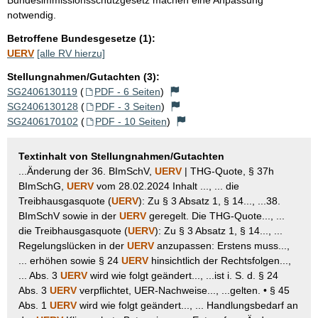
notwendig.
Betroffene Bundesgesetze (1):
UERV
[alle RV hierzu]
Stellungnahmen/Gutachten (3):
SG2406130119
(
PDF - 6 Seiten
)
SG2406130128
(
PDF - 3 Seiten
)
SG2406170102
(
PDF - 10 Seiten
)
Textinhalt von Stellungnahmen/Gutachten
...Änderung der 36. BImSchV,
UERV
| THG-Quote, § 37h
BImSchG,
UERV
vom 28.02.2024 Inhalt ..., ... die
Treibhausgasquote (
UERV
): Zu § 3 Absatz 1, § 14..., ...38.
BImSchV sowie in der
UERV
geregelt. Die THG-Quote..., ...
die Treibhausgasquote (
UERV
): Zu § 3 Absatz 1, § 14..., ...
Regelungslücken in der
UERV
anzupassen: Erstens muss...,
... erhöhen sowie § 24
UERV
hinsichtlich der Rechtsfolgen...,
... Abs. 3
UERV
wird wie folgt geändert..., ...ist i. S. d. § 24
Abs. 3
UERV
verpflichtet, UER-Nachweise..., ...gelten. • § 45
Abs. 1
UERV
wird wie folgt geändert..., ... Handlungsbedarf an