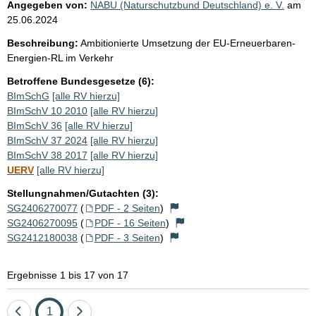
Angegeben von:
NABU (Naturschutzbund Deutschland) e. V.
am
25.06.2024
Beschreibung:
Ambitionierte Umsetzung der EU-Erneuerbaren-
Energien-RL im Verkehr
Betroffene Bundesgesetze (6):
BImSchG
[alle RV hierzu]
BImSchV 10 2010
[alle RV hierzu]
BImSchV 36
[alle RV hierzu]
BImSchV 37 2024
[alle RV hierzu]
BImSchV 38 2017
[alle RV hierzu]
UERV
[alle RV hierzu]
Stellungnahmen/Gutachten (3):
SG2406270077
(
PDF - 2 Seiten
)
SG2406270095
(
PDF - 16 Seiten
)
SG2412180038
(
PDF - 3 Seiten
)
Ergebnisse 1 bis 17 von 17
Eine
Seite
Eine
1