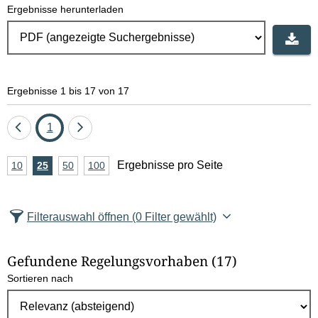
Ergebnisse herunterladen
Ergebnisse 1 bis 17 von 17
Eine
Seite
Eine
1
Seite
Seite
A
Ergebnisse pro Seite
10
Ergebnisse
25
Ergebnisse
50
Ergebnisse
100
Ergebnisse
zurück
vor
n
pro
pro
pro
pro
Seite
Seite
Seite
Seite
z
Filterauswahl öffnen
(0 Filter gewählt)
a
h
Gefundene Regelungsvorhaben
(17)
l
Sortieren nach
E
r