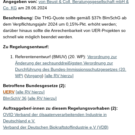
Angegeben von:
von Beust & Coll. Beratungsgesellschaft mbH &
Co. KG
am
28.06.2024
Beschreibung:
Die THG-Quote sollte gemäß §37h BImSchG ab
dem Verpflichtungsjahr 2024 um 0,15%-Pkt. erhöht werden;
darüber hinaus sollte die Anrechenbarkeit von UER-Projekten so
schnell wie möglich beendet werden.
Zu Regelungsentwurf:
Referentenentwurf (BMUV) (20. WP):
Verordnung zur
Änderung der sechsunddreißigsten Verordnung zur
Durchführung des Bundes-Immissionsschutzgesetzes (20.
WP)
(
Vorgang
)
[alle RV hierzu]
Betroffene Bundesgesetze (2):
UERV
[alle RV hierzu]
BImSchV 36
[alle RV hierzu]
Auftraggeber/-innen zu diesem Regelungsvorhaben (2):
OVID Verband der ölsaatenverarbeitenden Industrie in
Deutschland e.V.
Verband der Deutschen Biokraftstoffindustrie e.V (VDB)