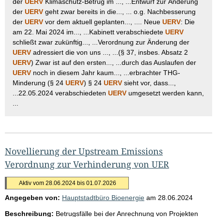
der
UERV
Klimaschutz-Betrug im ..., ...Entwurf zur Änderung
der
UERV
geht zwar bereits in die..., ... o.g. Nachbesserung
der
UERV
vor dem aktuell geplanten..., .... Neue
UERV
: Die
am 22. Mai 2024 im..., ...Kabinett verabschiedete
UERV
schließt zwar zukünftig..., ...Verordnung zur Änderung der
UERV
adressiert die von uns ..., ...(§ 37, insbes. Absatz 2
UERV
) Zwar ist auf den ersten..., ...durch das Auslaufen der
UERV
noch in diesem Jahr kaum..., ...erbrachter THG-
Minderung (§ 24
UERV
) § 24
UERV
sieht vor, dass...,
...22.05.2024 verabschiedeten
UERV
umgesetzt werden kann,
...
Novellierung der Upstream Emissions
Verordnung zur Verhinderung von UER
Aktiv vom 28.06.2024 bis 01.07.2026
Angegeben von:
Hauptstadtbüro Bioenergie
am
28.06.2024
Beschreibung:
Betrugsfälle bei der Anrechnung von Projekten