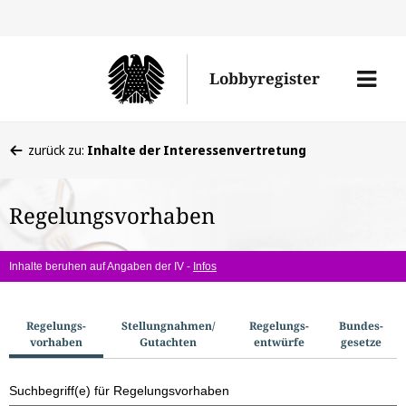
Direkt
Direk
zu
zum
Men
Lobbyregister
den
Inhal
öffne
Sucherge
Sie
zurück zu:
Inhalte der Interessenvertretung
befinden
sich
Regelungsvorhaben
hier:
Inhalte beruhen auf Angaben der IV -
Infos
S
Regelungs­
Stellungnahmen/​
Regelungs­
Bundes­
vorhaben
Gutachten
entwürfe
gesetze
u
c
Suchbegriff(e) für Regelungsvorhaben