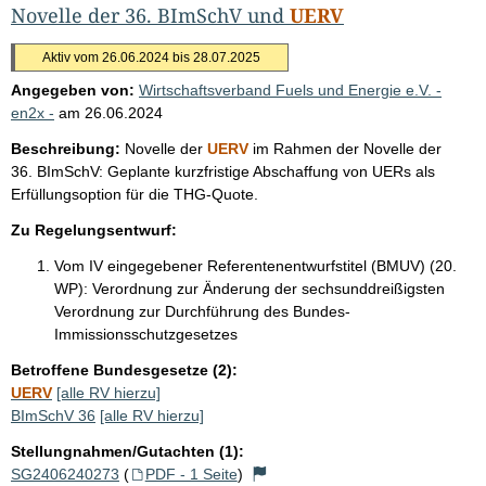
Novelle der 36. BImSchV und
UERV
Aktiv vom 26.06.2024 bis 28.07.2025
Angegeben von:
Wirtschaftsverband Fuels und Energie e.V. -
en2x -
am
26.06.2024
Beschreibung:
Novelle der
UERV
im Rahmen der Novelle der
36. BImSchV: Geplante kurzfristige Abschaffung von UERs als
Erfüllungsoption für die THG-Quote.
Zu Regelungsentwurf:
Vom IV eingegebener Referentenentwurfstitel (BMUV) (20.
WP):
Verordnung zur Änderung der sechsunddreißigsten
Verordnung zur Durchführung des Bundes-
Immissionsschutzgesetzes
Betroffene Bundesgesetze (2):
UERV
[alle RV hierzu]
BImSchV 36
[alle RV hierzu]
Stellungnahmen/Gutachten (1):
SG2406240273
(
PDF - 1 Seite
)