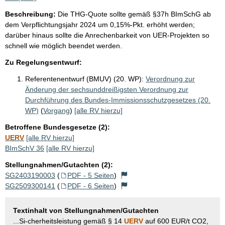
Beschreibung:
Die THG-Quote sollte gemäß §37h BImSchG ab
dem Verpflichtungsjahr 2024 um 0,15%-Pkt. erhöht werden;
darüber hinaus sollte die Anrechenbarkeit von UER-Projekten so
schnell wie möglich beendet werden.
Zu Regelungsentwurf:
Referentenentwurf (BMUV) (20. WP):
Verordnung zur
Änderung der sechsunddreißigsten Verordnung zur
Durchführung des Bundes-Immissionsschutzgesetzes (20.
WP)
(
Vorgang
)
[alle RV hierzu]
Betroffene Bundesgesetze (2):
UERV
[alle RV hierzu]
BImSchV 36
[alle RV hierzu]
Stellungnahmen/Gutachten (2):
SG2403190003
(
PDF - 5 Seiten
)
SG2509300141
(
PDF - 6 Seiten
)
Textinhalt von Stellungnahmen/Gutachten
...Si-cherheitsleistung gemäß § 14
UERV
auf 600 EUR/t CO2,