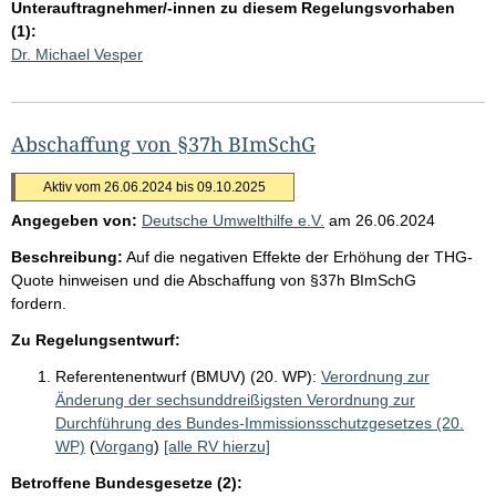
Unterauftragnehmer/-innen zu diesem Regelungsvorhaben
(1):
Dr. Michael Vesper
Abschaffung von §37h BImSchG
Aktiv vom 26.06.2024 bis 09.10.2025
Angegeben von:
Deutsche Umwelthilfe e.V.
am
26.06.2024
Beschreibung:
Auf die negativen Effekte der Erhöhung der THG-
Quote hinweisen und die Abschaffung von §37h BImSchG
fordern.
Zu Regelungsentwurf:
Referentenentwurf (BMUV) (20. WP):
Verordnung zur
Änderung der sechsunddreißigsten Verordnung zur
Durchführung des Bundes-Immissionsschutzgesetzes (20.
WP)
(
Vorgang
)
[alle RV hierzu]
Betroffene Bundesgesetze (2):