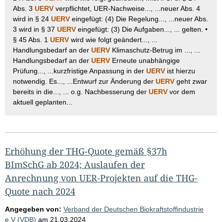
Abs. 3
UERV
verpflichtet, UER-Nachweise..., ...neuer Abs. 4
wird in § 24
UERV
eingefügt: (4) Die Regelung..., ...neuer Abs.
3 wird in § 37
UERV
eingefügt: (3) Die Aufgaben..., ... gelten. •
§ 45 Abs. 1
UERV
wird wie folgt geändert..., ...
Handlungsbedarf an der
UERV
Klimaschutz-Betrug im ..., ...
Handlungsbedarf an der
UERV
Erneute unabhängige
Prüfung..., ...kurzfristige Anpassung in der
UERV
ist hierzu
notwendig. Es..., ...Entwurf zur Änderung der
UERV
geht zwar
bereits in die..., ... o.g. Nachbesserung der
UERV
vor dem
aktuell geplanten...
Erhöhung der THG-Quote gemäß §37h
BImSchG ab 2024; Auslaufen der
Anrechnung von UER-Projekten auf die THG-
Quote nach 2024
Angegeben von:
Verband der Deutschen Biokraftstoffindustrie
e.V (VDB)
am
21.03.2024