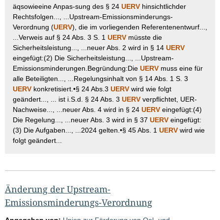
äqsowieeine Anpas-sung des § 24
UERV
hinsichtlichder
Rechtsfolgen..., ...Upstream-Emissionsminderungs-
Verordnung (
UERV
), die im vorliegenden Referentenentwurf...,
...Verweis auf § 24 Abs. 3 S. 1
UERV
müsste die
Sicherheitsleistung..., ...neuer Abs. 2 wird in § 14
UERV
eingefügt:(2) Die Sicherheitsleistung..., ...Upstream-
Emissionsminderungen.Begründung:Die
UERV
muss eine für
alle Beteiligten..., ...Regelungsinhalt von § 14 Abs. 1 S. 3
UERV
konkretisiert.•§ 24 Abs.3
UERV
wird wie folgt
geändert..., ... ist i.S.d. § 24 Abs. 3
UERV
verpflichtet, UER-
Nachweise..., ...neuer Abs. 4 wird in § 24
UERV
eingefügt:(4)
Die Regelung..., ...neuer Abs. 3 wird in § 37
UERV
eingefügt:
(3) Die Aufgaben..., ...2024 gelten.•§ 45 Abs. 1
UERV
wird wie
folgt geändert...
Änderung der Upstream-
Emissionsminderungs-Verordnung
Angegeben von:
Union zur Förderung von Oel- und