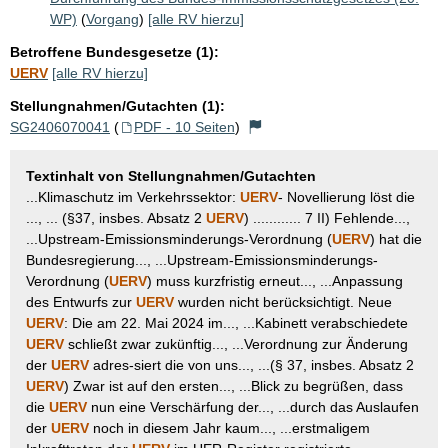
WP)
(
Vorgang
)
[alle RV hierzu]
Betroffene Bundesgesetze (1):
UERV
[alle RV hierzu]
Stellungnahmen/Gutachten (1):
SG2406070041
(
PDF - 10 Seiten
)
Textinhalt von Stellungnahmen/Gutachten
...Klimaschutz im Verkehrssektor:
UERV
- Novellierung löst die
..., ... (§37, insbes. Absatz 2
UERV
) ............ 7 II) Fehlende...,
...Upstream-Emissionsminderungs-Verordnung (
UERV
) hat die
Bundesregierung..., ...Upstream-Emissionsminderungs-
Verordnung (
UERV
) muss kurzfristig erneut..., ...Anpassung
des Entwurfs zur
UERV
wurden nicht berücksichtigt. Neue
UERV
: Die am 22. Mai 2024 im..., ...Kabinett verabschiedete
UERV
schließt zwar zukünftig..., ...Verordnung zur Änderung
der
UERV
adres-siert die von uns..., ...(§ 37, insbes. Absatz 2
UERV
) Zwar ist auf den ersten..., ...Blick zu begrüßen, dass
die
UERV
nun eine Verschärfung der..., ...durch das Auslaufen
der
UERV
noch in diesem Jahr kaum..., ...erstmaligem