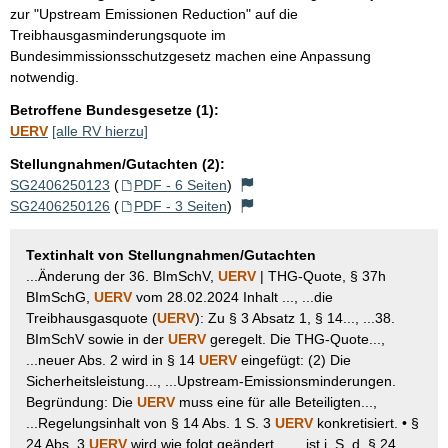
zur "Upstream Emissionen Reduction" auf die
Treibhausgasminderungsquote im
Bundesimmissionsschutzgesetz machen eine Anpassung
notwendig.
Betroffene Bundesgesetze (1):
UERV
[alle RV hierzu]
Stellungnahmen/Gutachten (2):
SG2406250123
(
PDF - 6 Seiten
)
SG2406250126
(
PDF - 3 Seiten
)
Textinhalt von Stellungnahmen/Gutachten
...Änderung der 36. BImSchV,
UERV
| THG-Quote, § 37h
BImSchG,
UERV
vom 28.02.2024 Inhalt ..., ...die
Treibhausgasquote (
UERV
): Zu § 3 Absatz 1, § 14..., ...38.
BImSchV sowie in der
UERV
geregelt. Die THG-Quote...,
...neuer Abs. 2 wird in § 14
UERV
eingefügt: (2) Die
Sicherheitsleistung..., ...Upstream-Emissionsminderungen.
Begründung: Die
UERV
muss eine für alle Beteiligten...,
...Regelungsinhalt von § 14 Abs. 1 S. 3
UERV
konkretisiert. • §
24 Abs. 3
UERV
wird wie folgt geändert..., ...ist i. S. d. § 24