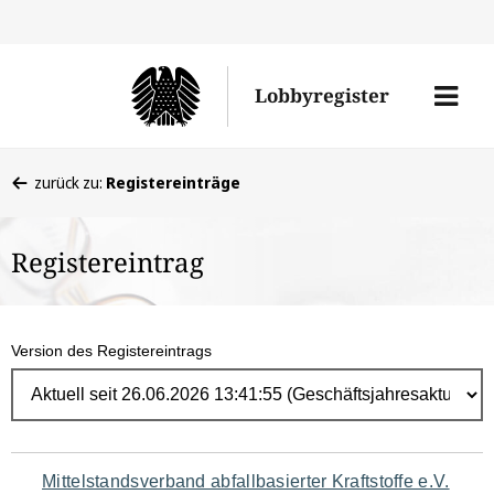
Direk
zum
Men
Lobbyregister
Inhal
öffne
Sie
zurück zu:
Registereinträge
befinden
sich
Registereintrag
hier:
Version des Registereintrags
Navigation
Mittelstandsverband abfallbasierter Kraftstoffe e.V.