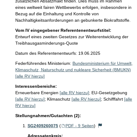
zusätzlichen Absatzmakt finden. Dies muss im Rahmen 
eines weltweit fairen Wettbewerbs erfolgen, insbesondere in 
Bezug auf die Einhaltung und Kontrolle von 
Nachhaltigkeitsanforderungen an gebunkerte Biokraftstoffe.
Vom IV eingegebener Referentenentwurfstitel:
Entwurf eines zweiten Gesetzes zur Weiterentwicklung der
Treibhausgasminderungs-Quote
Datum des Referentenentwurfs: 19.06.2025
Federführendes Ministerium:
Bundesministerium für Umwelt,
Klimaschutz, Naturschutz und nukleare Sicherheit (BMUKN)
[alle RV hierzu]
Interessenbereiche:
Erneuerbare Energien
[alle RV hierzu]
;
EU-Gesetzgebung
[alle RV hierzu]
;
Klimaschutz
[alle RV hierzu]
;
Schifffahrt
[alle
RV hierzu]
Stellungnahmen/Gutachten (2):
SG2409260075
(
PDF - 9 Seiten
)
Adressatenkreis: