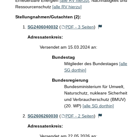
Erneuerbare Energien
[alle RV hierzu]
;
Nachhaltigkeit und
Ressourcenschutz
[alle RV hierzu]
Stellungnahmen/Gutachten (2):
SG2406040032
(
PDF - 3 Seiten
)
Adressatenkreis:
Versendet am 15.03.2024 an:
Bundestag
Mitglieder des Bundestages
[alle
SG dorthin]
Bundesregierung
Bundesministerium für Umwelt,
Naturschutz, nukleare Sicherheit
und Verbraucherschutz (BMUV)
(20. WP)
[alle SG dorthin]
SG2606260030
(
PDF - 2 Seiten
)
Adressatenkreis:
Versendet am 22.05.2026 an: