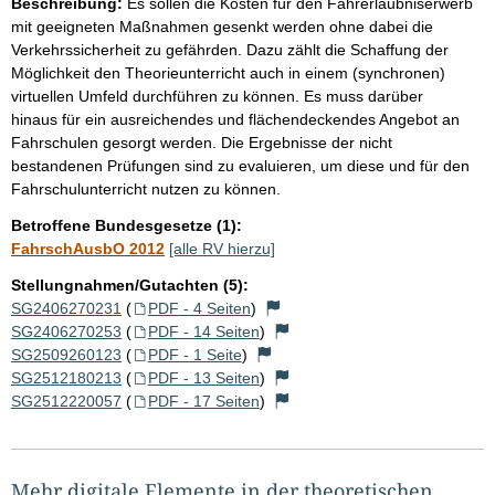
Beschreibung:
Es sollen die Kosten für den Fahrerlaubniserwerb
mit geeigneten Maßnahmen gesenkt werden ohne dabei die
Verkehrssicherheit zu gefährden. Dazu zählt die Schaffung der
Möglichkeit den Theorieunterricht auch in einem (synchronen)
virtuellen Umfeld durchführen zu können. Es muss darüber
hinaus für ein ausreichendes und flächendeckendes Angebot an
Fahrschulen gesorgt werden. Die Ergebnisse der nicht
bestandenen Prüfungen sind zu evaluieren, um diese und für den
Fahrschulunterricht nutzen zu können.
Betroffene Bundesgesetze (1):
FahrschAusbO 2012
[alle RV hierzu]
Stellungnahmen/Gutachten (5):
SG2406270231
(
PDF - 4 Seiten
)
SG2406270253
(
PDF - 14 Seiten
)
SG2509260123
(
PDF - 1 Seite
)
SG2512180213
(
PDF - 13 Seiten
)
SG2512220057
(
PDF - 17 Seiten
)
Mehr digitale Elemente in der theoretischen