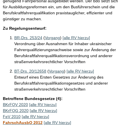
genügend Fahrpersonal ausgebildet werden. Der bdo setzt sich
für Ausbildungsreformen ein, um den Busführerschein und die
Berufskraftfahrerqualifikation praxistauglicher, effizienter und
günstiger zu machen.
Zu Regelungsentwurf:
BR-Drs. 253/24
(
Vorgang
)
[alle RV hierzu]
Verordnung über Ausnahmen für Inhaber ukrainischer
Fahrerqualifizierungsnachweise sowie zur Änderung der
Berufskraftfahrerqualifikationsverordnung und anderer
straßenverkehrsrechtlicher Vorschriften
BT-Drs. 20/12658
(
Vorgang
)
[alle RV hierzu]
Entwurf eines Ersten Gesetzes zur Änderung des
Berufskraftfahrerqualifikationsgesetzes und anderer
straßenverkehrsrechtlicher Vorschriften
Betroffene Bundesgesetze (4):
BKrFQV 2020
[alle RV hierzu]
BKrFQG 2020
[alle RV hierzu]
FeV 2010
[alle RV hierzu]
FahrschAusbO 2012
[alle RV hierzu]