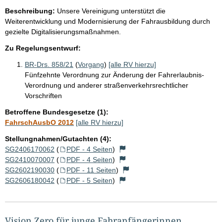
Beschreibung:
Unsere Vereinigung unterstützt die
Weiterentwicklung und Modernisierung der Fahrausbildung durch
gezielte Digitalisierungsmaßnahmen.
Zu Regelungsentwurf:
BR-Drs. 858/21
(
Vorgang
)
[alle RV hierzu]
Fünfzehnte Verordnung zur Änderung der Fahrerlaubnis-
Verordnung und anderer straßenverkehrsrechtlicher
Vorschriften
Betroffene Bundesgesetze (1):
FahrschAusbO 2012
[alle RV hierzu]
Stellungnahmen/Gutachten (4):
SG2406170062
(
PDF - 4 Seiten
)
SG2410070007
(
PDF - 4 Seiten
)
SG2602190030
(
PDF - 11 Seiten
)
SG2606180042
(
PDF - 5 Seiten
)
Vision Zero für junge Fahranfängerinnen