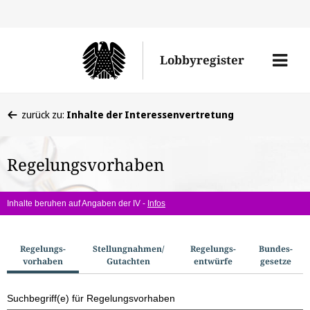
Direkt
Direk
zu
zum
Men
Lobbyregister
den
Inhal
öffne
Sucherge
Sie
zurück zu:
Inhalte der Interessenvertretung
befinden
sich
Regelungsvorhaben
hier:
Inhalte beruhen auf Angaben der IV -
Infos
S
Regelungs­
Stellungnahmen/​
Regelungs­
Bundes­
vorhaben
Gutachten
entwürfe
gesetze
u
c
Suchbegriff(e) für Regelungsvorhaben