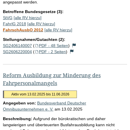
angepasst werden.
Betroffene Bundesgesetze (3):
StVG
[alle RV hierzu]
FahrlG 2018
[alle RV hierzu]
FahrschAusbO 2012
[alle RV hierzu]
Stellungnahmen/Gutachten (2):
SG2406140007
(
PDF - 48 Seiten
)
SG2606220004
(
PDF - 2 Seiten
)
Reform Ausbildung zur Minderung des
Fahrpersonalmangels
Aktiv vom 13.02.2025 bis 11.06.2026
Angegeben von:
Bundesverband Deutscher
Omnibusunternehmen e. V.
am
13.02.2025
Beschreibung:
Aufgrund der bürokratischen und daher
langwierigen und überteuerten Busfahrausbildung kann nicht