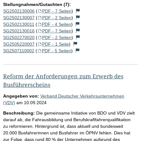
Stellungnahmen/Gutachten (7):
SG2502130006
(
PDF - 7 Seiten
)
SG2502130007
(
PDF - 2 Seiten
)
SG2502130011
(
PDF - 4 Seiten
)
SG2502130016
(
PDF - 7 Seiten
)
SG2502270020
(
PDF - 2 Seiten
)
SG2505220007
(
PDF - 1 Seite
)
SG2507110002
(
PDF - 5 Seiten
)
Reform der Anforderungen zum Erwerb des
Busführerscheins
Angegeben von:
Verband Deutscher Verkehrsunternehmen
(VDV)
am
10.09.2024
Beschreibung:
Die gemeinsame Initiative von BDO und VDV zielt
darauf ab, die Fahrausbildung und Berufskraftfahrerqualifikation
zu reformieren. Hintergrund ist, dass aktuell und bundesweit
20.000 Busfahrerinnen und Busfahrer im ÖPNV fehlen. Dies hat
zur Folge, dass rund 80 % der Unternehmen aufgrund des