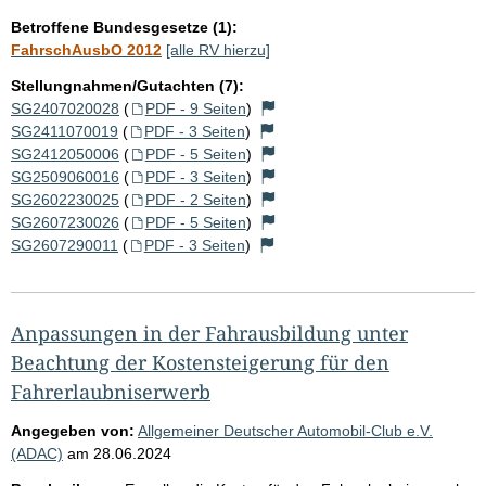
Betroffene Bundesgesetze (1):
FahrschAusbO 2012
[alle RV hierzu]
Stellungnahmen/Gutachten (7):
SG2407020028
(
PDF - 9 Seiten
)
SG2411070019
(
PDF - 3 Seiten
)
SG2412050006
(
PDF - 5 Seiten
)
SG2509060016
(
PDF - 3 Seiten
)
SG2602230025
(
PDF - 2 Seiten
)
SG2607230026
(
PDF - 5 Seiten
)
SG2607290011
(
PDF - 3 Seiten
)
Anpassungen in der Fahrausbildung unter
Beachtung der Kostensteigerung für den
Fahrerlaubniserwerb
Angegeben von:
Allgemeiner Deutscher Automobil-Club e.V.
(ADAC)
am
28.06.2024