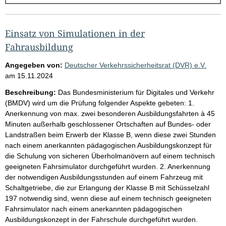
g
e
b
Einsatz von Simulationen in der
n
Fahrausbildung
i
Angegeben von:
Deutscher Verkehrssicherheitsrat (DVR) e.V.
s
am
15.11.2024
s
Beschreibung:
Das Bundesministerium für Digitales und Verkehr
e
(BMDV) wird um die Prüfung folgender Aspekte gebeten: 1.
Anerkennung von max. zwei besonderen Ausbildungsfahrten à 45
p
Minuten außerhalb geschlossener Ortschaften auf Bundes- oder
r
Landstraßen beim Erwerb der Klasse B, wenn diese zwei Stunden
o
nach einem anerkannten pädagogischen Ausbildungskonzept für
die Schulung von sicheren Überholmanövern auf einem technisch
S
geeigneten Fahrsimulator durchgeführt wurden. 2. Anerkennung
e
der notwendigen Ausbildungsstunden auf einem Fahrzeug mit
i
Schaltgetriebe, die zur Erlangung der Klasse B mit Schüsselzahl
197 notwendig sind, wenn diese auf einem technisch geeigneten
t
Fahrsimulator nach einem anerkannten pädagogischen
e
Ausbildungskonzept in der Fahrschule durchgeführt wurden.