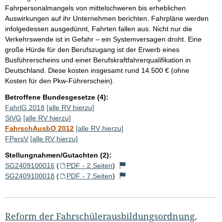
Fahrpersonalmangels von mittelschweren bis erheblichen
Auswirkungen auf ihr Unternehmen berichten. Fahrpläne werden
infolgedessen ausgedünnt, Fahrten fallen aus. Nicht nur die
Verkehrswende ist in Gefahr – ein Systemversagen droht. Eine
große Hürde für den Berufszugang ist der Erwerb eines
Busführerscheins und einer Berufskraftfahrerqualifikation in
Deutschland. Diese kosten insgesamt rund 14.500 € (ohne
Kosten für den Pkw-Führerschein).
Betroffene Bundesgesetze (4):
FahrlG 2018
[alle RV hierzu]
StVG
[alle RV hierzu]
FahrschAusbO 2012
[alle RV hierzu]
FPersV
[alle RV hierzu]
Stellungnahmen/Gutachten (2):
SG2409100016
(
PDF - 2 Seiten
)
SG2409100018
(
PDF - 7 Seiten
)
Reform der Fahrschülerausbildungsordnung,