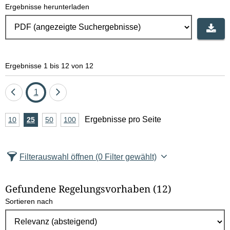
Ergebnisse herunterladen
Ergebnisse 1 bis 12 von 12
Eine
Seite
Eine
1
Seite
Seite
A
Ergebnisse pro Seite
10
Ergebnisse
25
Ergebnisse
50
Ergebnisse
100
Ergebnisse
zurück
vor
n
pro
pro
pro
pro
Seite
Seite
Seite
Seite
z
Filterauswahl öffnen
(0 Filter gewählt)
a
h
Gefundene Regelungsvorhaben
(12)
l
Sortieren nach
E
r