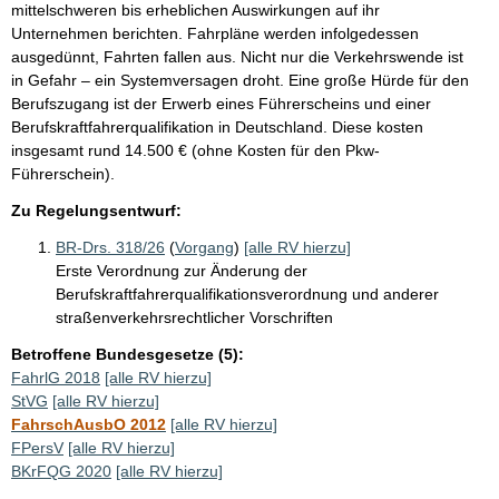
mittelschweren bis erheblichen Auswirkungen auf ihr
Unternehmen berichten. Fahrpläne werden infolgedessen
ausgedünnt, Fahrten fallen aus. Nicht nur die Verkehrswende ist
in Gefahr – ein Systemversagen droht. Eine große Hürde für den
Berufszugang ist der Erwerb eines Führerscheins und einer
Berufskraftfahrerqualifikation in Deutschland. Diese kosten
insgesamt rund 14.500 € (ohne Kosten für den Pkw-
Führerschein).
Zu Regelungsentwurf:
BR-Drs. 318/26
(
Vorgang
)
[alle RV hierzu]
Erste Verordnung zur Änderung der
Berufskraftfahrerqualifikationsverordnung und anderer
straßenverkehrsrechtlicher Vorschriften
Betroffene Bundesgesetze (5):
FahrlG 2018
[alle RV hierzu]
StVG
[alle RV hierzu]
FahrschAusbO 2012
[alle RV hierzu]
FPersV
[alle RV hierzu]
BKrFQG 2020
[alle RV hierzu]