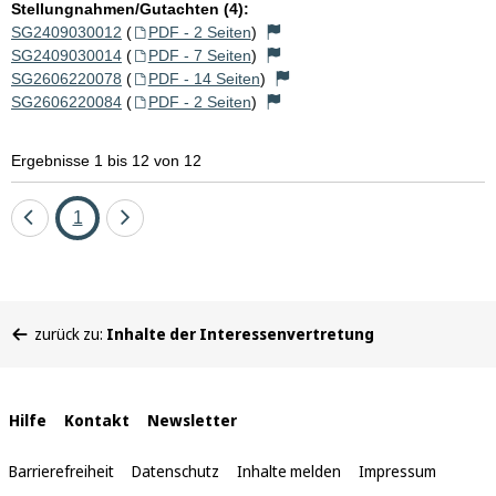
Stellungnahmen/Gutachten (4):
SG2409030012
(
PDF - 2 Seiten
)
SG2409030014
(
PDF - 7 Seiten
)
SG2606220078
(
PDF - 14 Seiten
)
SG2606220084
(
PDF - 2 Seiten
)
Ergebnisse 1 bis 12 von 12
Eine
Seite
Eine
1
Seite
Seite
zurück
vor
Sie
zurück zu:
Inhalte der Interessenvertretung
befinden
sich
hier:
Interne
Hilfe
Kontakt
Newsletter
Links
Barrierefreiheit
Datenschutz
Inhalte melden
Impressum