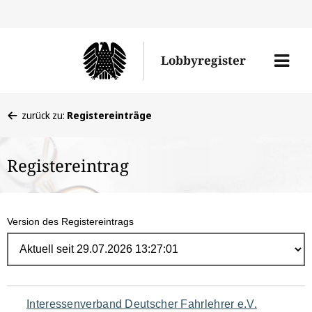
Direk
zum
Men
Lobbyregister
Inhal
öffne
Sie
zurück zu:
Registereinträge
befinden
sich
Registereintrag
hier:
Version des Registereintrags
Navigation
Interessenverband Deutscher Fahrlehrer e.V.