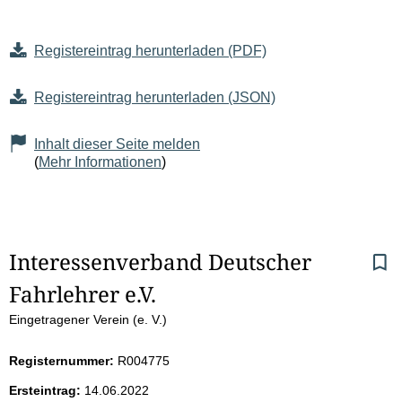
Registereintrag herunterladen (PDF)
Registereintrag herunterladen (JSON)
Inhalt dieser Seite melden
(
Mehr Informationen
)
S
Interessenverband Deutscher 
Fahrlehrer e.V.
e
Eingetragener Verein (e. V.)
i
Registernummer:
R004775
t
Ersteintrag:
14.06.2022