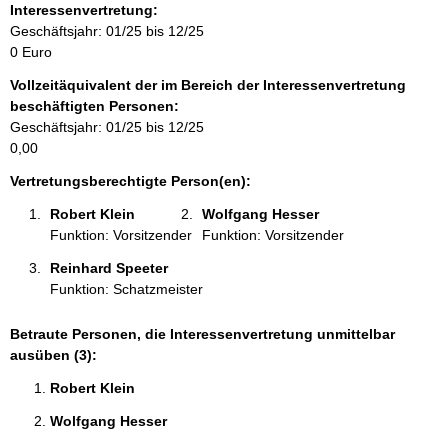
o
Interessenvertretung:
r
Geschäftsjahr: 01/25 bis 12/25
m
0 Euro
a
Vollzeitäquivalent der im Bereich der Interessenvertretung
t
beschäftigten Personen:
i
Geschäftsjahr: 01/25 bis 12/25
o
0,00
n
e
Vertretungsberechtigte Person(en):
n
Robert Klein 
Wolfgang Hesser 
:
Funktion: Vorsitzender
Funktion: Vorsitzender
Reinhard Speeter 
Funktion: Schatzmeister
Betraute Personen, die Interessenvertretung unmittelbar
ausüben (3):
Robert Klein 
Wolfgang Hesser 