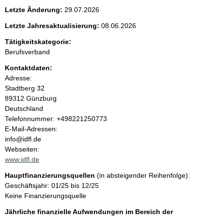
e
Letzte Änderung:
29.07.2026
n
Letzte Jahresaktualisierung:
08.06.2026
i
Tätigkeitskategorie:
Berufsverband
n
Kontaktdaten:
Adresse:
h
Stadtberg
32
89312
Günzburg
a
Deutschland
K
Telefonnummer: +498221250773
l
o
E-Mail-Adressen:
n
info@idfl.de
t
t
Webseiten:
a
www.idfl.de
k
Hauptfinanzierungsquellen
(in absteigender Reihenfolge):
t
Geschäftsjahr: 01/25 bis 12/25
i
Keine Finanzierungsquelle
n
f
Jährliche finanzielle Aufwendungen im Bereich der