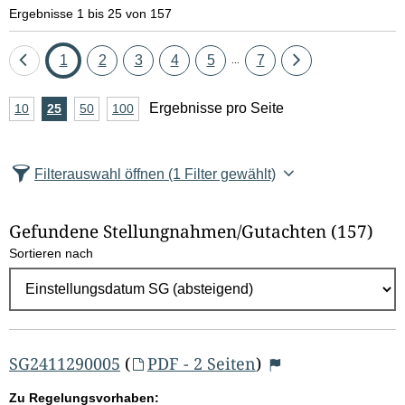
Ergebnisse 1 bis 25 von 157
Eine
Seite
Seite
Seite
Seite
Seite
Seite
Eine
1
2
3
4
5
7
...
Seite
Seite
A
Ergebnisse pro Seite
10
Ergebnisse
25
Ergebnisse
50
Ergebnisse
100
Ergebnisse
zurück
vor
n
pro
pro
pro
pro
Seite
Seite
Seite
Seite
z
Filterauswahl öffnen
(1 Filter gewählt)
a
h
Gefundene Stellungnahmen/⁠Gutachten
(157)
l
Sortieren nach
E
r
g
e
b
SG2411290005
(
PDF - 2 Seiten
)
n
Zu Regelungsvorhaben: