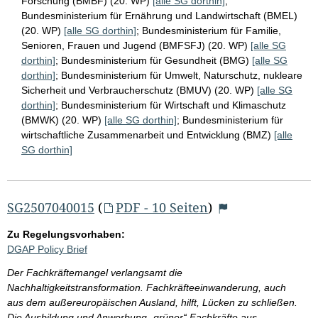
Forschung (BMBF) (20. WP)
[alle SG dorthin]
;
Bundesministerium für Ernährung und Landwirtschaft (BMEL)
(20. WP)
[alle SG dorthin]
;
Bundesministerium für Familie,
Senioren, Frauen und Jugend (BMFSFJ) (20. WP)
[alle SG
dorthin]
;
Bundesministerium für Gesundheit (BMG)
[alle SG
dorthin]
;
Bundesministerium für Umwelt, Naturschutz, nukleare
Sicherheit und Verbraucherschutz (BMUV) (20. WP)
[alle SG
dorthin]
;
Bundesministerium für Wirtschaft und Klimaschutz
(BMWK) (20. WP)
[alle SG dorthin]
;
Bundesministerium für
wirtschaftliche Zusammenarbeit und Entwicklung (BMZ)
[alle
SG dorthin]
SG2507040015
(
PDF - 10 Seiten
)
Zu Regelungsvorhaben:
DGAP Policy Brief
Der Fachkräftemangel verlangsamt die
Nachhaltigkeitstransformation. Fachkräfteeinwanderung, auch
aus dem außereuropäischen Ausland, hilft, Lücken zu schließen.
Die Ausbildung und Anwerbung „grüner“ Fachkräfte aus