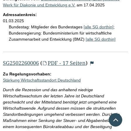
Werk für Diakonie und Entwicklung e.V.
am
17.04.2025
Adressatenkreis:
01.03.2025
Bundestag:
Mitglieder des Bundestages
[alle SG dorthin]
;
Bundesregierung:
Bundesministerium für wirtschaftliche
Zusammenarbeit und Entwicklung (BMZ)
[alle SG dorthin]
SG2502260006
(
PDF - 17 Seiten
)
Zu Regelungsvorhaben:
Stärkung Wirtschaftsstandort Deutschland
Durch die Rezession und das anhaltend niedrige
Wirtschaftswachstum der letzten Jahre ist Deutschland
geschwächt und der Mittelstand benötigt jetzt umgehend eine
Wirtschaftswende. Aufgrund dessen müssen die strukturellen
Standortbedingungen umgehend verbessert werden. Durch die
Nach 
Maßnahmen einer Senkung der Steuer- und Abgabenbelastung,
einem konsequenten Bürokratieabbau und der Beseitigung