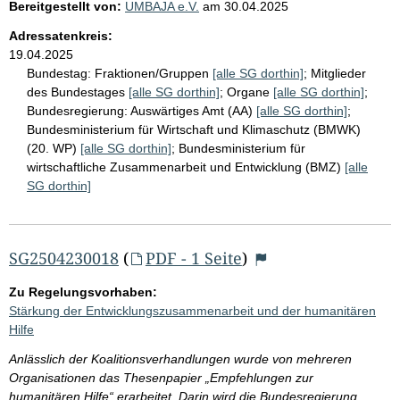
Bereitgestellt von:
UMBAJA e.V.
am
30.04.2025
Adressatenkreis:
19.04.2025
Bundestag:
Fraktionen/Gruppen
[alle SG dorthin]
;
Mitglieder
des Bundestages
[alle SG dorthin]
;
Organe
[alle SG dorthin]
;
Bundesregierung:
Auswärtiges Amt (AA)
[alle SG dorthin]
;
Bundesministerium für Wirtschaft und Klimaschutz (BMWK)
(20. WP)
[alle SG dorthin]
;
Bundesministerium für
wirtschaftliche Zusammenarbeit und Entwicklung (BMZ)
[alle
SG dorthin]
SG2504230018
(
PDF - 1 Seite
)
Zu Regelungsvorhaben:
Stärkung der Entwicklungszusammenarbeit und der humanitären
Hilfe
Anlässlich der Koalitionsverhandlungen wurde von mehreren
Organisationen das Thesenpapier „Empfehlungen zur
humanitären Hilfe“ erarbeitet. Darin wird die Bundesregierung