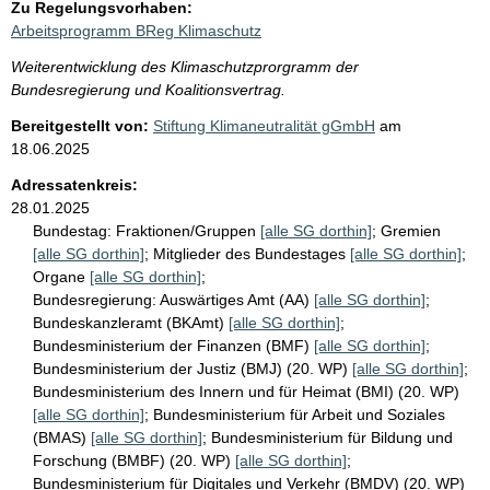
Zu Regelungsvorhaben:
Arbeitsprogramm BReg Klimaschutz
Weiterentwicklung des Klimaschutzprorgramm der
Bundesregierung und Koalitionsvertrag.
Bereitgestellt von:
Stiftung Klimaneutralität gGmbH
am
18.06.2025
Adressatenkreis:
28.01.2025
Bundestag:
Fraktionen/Gruppen
[alle SG dorthin]
;
Gremien
[alle SG dorthin]
;
Mitglieder des Bundestages
[alle SG dorthin]
;
Organe
[alle SG dorthin]
;
Bundesregierung:
Auswärtiges Amt (AA)
[alle SG dorthin]
;
Bundeskanzleramt (BKAmt)
[alle SG dorthin]
;
Bundesministerium der Finanzen (BMF)
[alle SG dorthin]
;
Bundesministerium der Justiz (BMJ) (20. WP)
[alle SG dorthin]
;
Bundesministerium des Innern und für Heimat (BMI) (20. WP)
[alle SG dorthin]
;
Bundesministerium für Arbeit und Soziales
(BMAS)
[alle SG dorthin]
;
Bundesministerium für Bildung und
Forschung (BMBF) (20. WP)
[alle SG dorthin]
;
Bundesministerium für Digitales und Verkehr (BMDV) (20. WP)