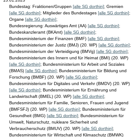
Bundestag:
Fraktionen/Gruppen
[alle SG dorthin]
;
Gremien
[alle SG dorthin]
;
Mitglieder des Bundestages
[alle SG dorthin]
;
Organe
[alle SG dorthin]
;
Bundesregierung:
Auswärtiges Amt (AA)
[alle SG dorthin]
;
Bundeskanzleramt (BKAmt)
[alle SG dorthin]
;
Bundesministerium der Finanzen (BMF)
[alle SG dorthin]
;
Bundesministerium der Justiz (BMJ) (20. WP)
[alle SG dorthin]
;
Bundesministerium der Verteidigung (BMVg)
[alle SG dorthin]
;
Bundesministerium des Innern und für Heimat (BMI) (20. WP)
[alle SG dorthin]
;
Bundesministerium für Arbeit und Soziales
(BMAS)
[alle SG dorthin]
;
Bundesministerium für Bildung und
Forschung (BMBF) (20. WP)
[alle SG dorthin]
;
Bundesministerium für Digitales und Verkehr (BMDV) (20. WP)
[alle SG dorthin]
;
Bundesministerium für Ernährung und
Landwirtschaft (BMEL) (20. WP)
[alle SG dorthin]
;
Bundesministerium für Familie, Senioren, Frauen und Jugend
(BMFSFJ) (20. WP)
[alle SG dorthin]
;
Bundesministerium für
Gesundheit (BMG)
[alle SG dorthin]
;
Bundesministerium für
Umwelt, Naturschutz, nukleare Sicherheit und
Verbraucherschutz (BMUV) (20. WP)
[alle SG dorthin]
;
Bundesministerium für Wirtschaft und Klimaschutz (BMWK)