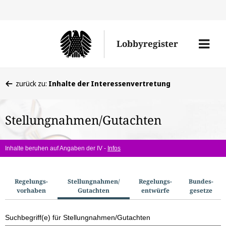
Direkt
Direk
zu
zum
Men
Lobbyregister
den
Inhal
öffne
Sucherge
Sie
zurück zu:
Inhalte der Interessenvertretung
befinden
sich
Stellungnahmen/Gutachten
hier:
Inhalte beruhen auf Angaben der IV -
Infos
S
Regelungs­
Stellungnahmen/​
Regelungs­
Bundes­
vorhaben
Gutachten
entwürfe
gesetze
u
c
Suchbegriff(e) für Stellungnahmen/Gutachten