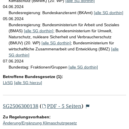
Klimaschutz (BMWK) (20. WP)
[alle SG dorthin]
04.06.2024
Bundesregierung:
Bundeskanzleramt (BKAmt)
[alle SG dorthin]
05.06.2024
Bundesregierung:
Bundesministerium für Arbeit und Soziales
(BMAS)
[alle SG dorthin]
;
Bundesministerium für Umwelt,
Naturschutz, nukleare Sicherheit und Verbraucherschutz
(BMUV) (20. WP)
[alle SG dorthin]
;
Bundesministerium für
wirtschaftliche Zusammenarbeit und Entwicklung (BMZ)
[alle
SG dorthin]
07.06.2024
Bundestag:
Fraktionen/Gruppen
[alle SG dorthin]
Betroffene Bundesgesetze (1):
LkSG
[alle SG hierzu]
SG2506300138
(
PDF - 5 Seiten
)
Zu Regelungsvorhaben:
Änderung/Ergänzung Klimaschutzgesetz