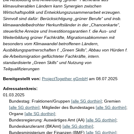
klimavulnerablen Ländern kann Synergien zwischen
Wirtschaftspolitik und Entwicklungszusammenarbeit erzeugen.
Sinnvoll sind dafür: Berücksichtigung „grüner Berufe“ und insb.
klimawandelbedrohter Herkunftsländer in der „Chancenkarte“,
steuerliche Anreize und Investitionsgarantien f. die Aus- und
Weiterbildung grüner Fachkräfte, Migrationsabkommen mit
besonders vom Klimawandel betroffenen Ländern,
Ausbildungspartnerschaften f. „Green Skills“, Abbau von Hürden f.
die Arbeitsmigration geflüchteter Fachkräfte, intern.
standardisierte „Green Skills“ und Nutzung von
Teilqualifizierungen
Bereitgestellt von:
ProjectTogether gGmbH
am
08.07.2025
Adressatenkreis:
01.03.2025
Bundestag:
Fraktionen/Gruppen
[alle SG dorthin]
;
Gremien
[alle SG dorthin]
;
Mitglieder des Bundestages
[alle SG dorthin]
;
Organe
[alle SG dorthin]
;
Bundesregierung:
Auswärtiges Amt (AA)
[alle SG dorthin]
;
Bundeskanzleramt (BKAmt)
[alle SG dorthin]
;
Bundesministerium der Finanzen (BMF)
[alle SG dorthin]
;