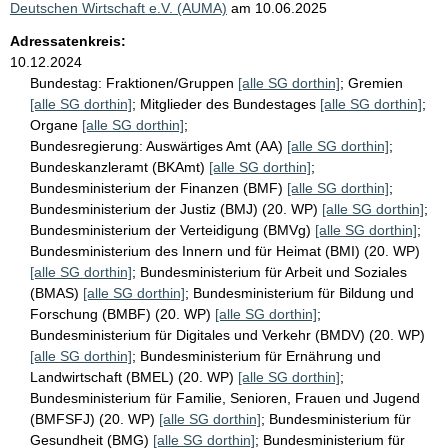
Deutschen Wirtschaft e.V. (AUMA)
am
10.06.2025
Adressatenkreis:
10.12.2024
Bundestag:
Fraktionen/Gruppen
[alle SG dorthin]
;
Gremien
[alle SG dorthin]
;
Mitglieder des Bundestages
[alle SG dorthin]
;
Organe
[alle SG dorthin]
;
Bundesregierung:
Auswärtiges Amt (AA)
[alle SG dorthin]
;
Bundeskanzleramt (BKAmt)
[alle SG dorthin]
;
Bundesministerium der Finanzen (BMF)
[alle SG dorthin]
;
Bundesministerium der Justiz (BMJ) (20. WP)
[alle SG dorthin]
;
Bundesministerium der Verteidigung (BMVg)
[alle SG dorthin]
;
Bundesministerium des Innern und für Heimat (BMI) (20. WP)
[alle SG dorthin]
;
Bundesministerium für Arbeit und Soziales
(BMAS)
[alle SG dorthin]
;
Bundesministerium für Bildung und
Forschung (BMBF) (20. WP)
[alle SG dorthin]
;
Bundesministerium für Digitales und Verkehr (BMDV) (20. WP)
[alle SG dorthin]
;
Bundesministerium für Ernährung und
Landwirtschaft (BMEL) (20. WP)
[alle SG dorthin]
;
Bundesministerium für Familie, Senioren, Frauen und Jugend
(BMFSFJ) (20. WP)
[alle SG dorthin]
;
Bundesministerium für
Gesundheit (BMG)
[alle SG dorthin]
;
Bundesministerium für