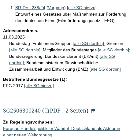
BR-Drs. 238/24
(
Vorgang
)
[alle SG hierzu]
Entwurf eines Gesetzes über Maßnahmen zur Förderung
des deutschen Films (Filmförderungsgesetz - FFG)
Adressatenkreis:
11.03.2025
Bundestag:
Fraktionen/Gruppen
[alle SG dorthin]
;
Gremien
[alle SG dorthin]
;
Mitglieder des Bundestages
[alle SG dorthin]
;
Bundesregierung:
Bundeskanzleramt (BKAmt)
[alle SG
dorthin]
;
Bundesministerium für wirtschaftliche
Zusammenarbeit und Entwicklung (BMZ)
[alle SG dorthin]
Betroffene Bundesgesetze (1):
FFG 2017
[alle SG hierzu]
SG2506300240
(
PDF - 2 Seiten
)
Zu Regelungsvorhaben:
Europas Handelspolitik im Wandel: Deutschland als Akteur in
einer neuen Weltordnung