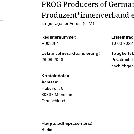
S
PROG Producers of Germany
Produzent*innenverband e.
e
Eingetragener Verein (e. V.)
i
Registernummer:
Ersteintrag
R003284
10.03.2022
t
Letzte Jahresaktualisierung:
Tätigkeitsk
26.06.2026
Privatrecht
e
nach Abga
Kontaktdaten:
n
Adresse:
Häberlstr.
5
i
80337
München
Deutschland
n
h
Hauptstadtrepräsentanz:
A
Berlin