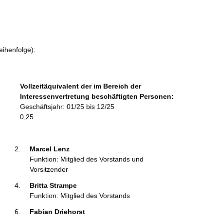
f
o
r
m
a
eihenfolge):
t
i
o
Vollzeitäquivalent der im Bereich der
n
Interessenvertretung beschäftigten Personen:
e
Geschäftsjahr: 01/25 bis 12/25
n
0,25
:
Marcel Lenz 
Funktion: Mitglied des Vorstands und
Vorsitzender
Britta Strampe 
Funktion: Mitglied des Vorstands
Fabian Driehorst 