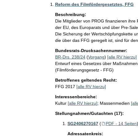
Reform des Filmfördergesetztes, FFG
Beschreibung:
Die Mitglieder von PROG finanzieren ihre 
der EU, des Europarats und über Pre-Sales 
Die Sicherung der Wertschöpfungskette und
die über das FFG geregelt ist, sind für de
Bundesrats-Drucksachennummer:
BR-Drs. 238/24
(
Vorgang
)
[alle RV hierzu]
Entwurf eines Gesetzes über Maßnahmen 
(Filmförderungsgesetz - FFG)
Betroffenes geltendes Recht:
FFG 2017
[alle RV hierzu]
Interessenbereiche:
Kultur
[alle RV hierzu]
;
Massenmedien
[al
Stellungnahmen/Gutachten (17):
SG2406270167
(
PDF - 14 Seiten
Adressatenkreis: