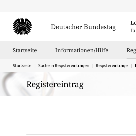
L
fü
Hauptnavigation
Startseite
Informationen/Hilfe
Reg
Sie
Startseite
Suche in Registereinträgen
Registereinträge
befinden
Registereintrag
sich
hier: