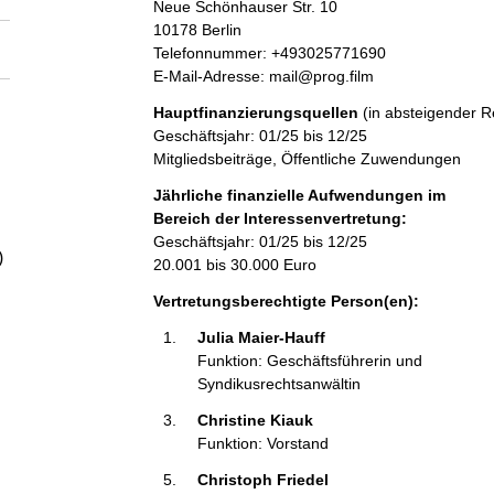
d
a
Neue Schönhauser Str.
10
r
10178
Berlin
e
K
Telefonnummer: +493025771690
l
s
o
E-Mail-Adresse: mail@prog.film
s
n
Hauptfinanzierungsquellen
(in absteigender R
t
e
t
Geschäftsjahr: 01/25 bis 12/25
a
Mitgliedsbeiträge, Öffentliche Zuwendungen
k
t
Jährliche finanzielle Aufwendungen im
i
Bereich der Interessenvertretung:
n
Geschäftsjahr: 01/25 bis 12/25
)
f
20.001 bis 30.000 Euro
o
Vertretungsberechtigte Person(en):
r
m
Julia Maier-Hauff 
a
Funktion: Geschäftsführerin und
t
Syndikusrechtsanwältin
i
Christine Kiauk 
o
Funktion: Vorstand
n
e
Christoph Friedel 
n