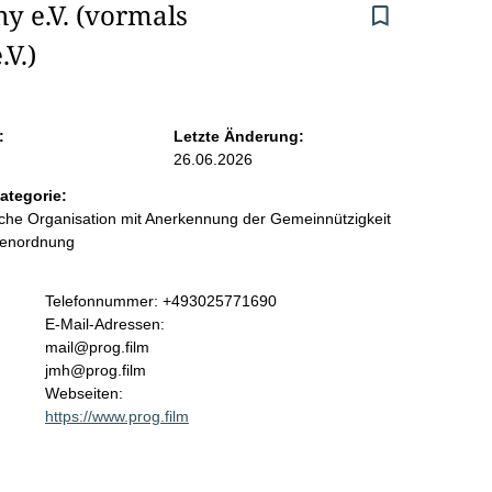
 e.V. (vormals 
V.)
:
Letzte Änderung:
26.06.2026
ategorie:
liche Organisation mit Anerkennung der Gemeinnützigkeit
benordnung
K
Telefonnummer: +493025771690
o
E-Mail-Adressen:
n
mail@prog.film
t
jmh@prog.film
a
Webseiten:
k
https://www.prog.film
t
i
n