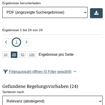
Ergebnisse herunterladen
Ergebnisse 1 bis 24 von 24
Eine
Seite
Eine
1
Seite
Seite
A
Ergebnisse pro Seite
10
Ergebnisse
25
Ergebnisse
50
Ergebnisse
100
Ergebnisse
zurück
vor
n
pro
pro
pro
pro
Seite
Seite
Seite
Seite
z
Filterauswahl öffnen
(0 Filter gewählt)
a
h
Gefundene Regelungsvorhaben
(24)
l
Sortieren nach
E
r