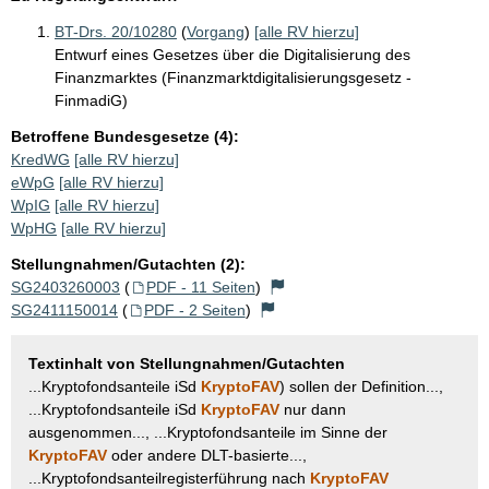
BT-Drs. 20/10280
(
Vorgang
)
[alle RV hierzu]
Entwurf eines Gesetzes über die Digitalisierung des
Finanzmarktes (Finanzmarktdigitalisierungsgesetz -
FinmadiG)
Betroffene Bundesgesetze (4):
KredWG
[alle RV hierzu]
eWpG
[alle RV hierzu]
WpIG
[alle RV hierzu]
WpHG
[alle RV hierzu]
Stellungnahmen/Gutachten (2):
SG2403260003
(
PDF - 11 Seiten
)
SG2411150014
(
PDF - 2 Seiten
)
Textinhalt von Stellungnahmen/Gutachten
...Kryptofondsanteile iSd
KryptoFAV
) sollen der Definition...,
...Kryptofondsanteile iSd
KryptoFAV
nur dann
ausgenommen..., ...Kryptofondsanteile im Sinne der
KryptoFAV
oder andere DLT-basierte...,
...Kryptofondsanteilregisterführung nach
KryptoFAV