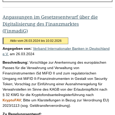
g
e
b
Anpassungen im Gesetzesentwurf über die
n
Digitalisierung des Finanzmarktes
i
(FinmadiG)
s
Aktiv vom 26.03.2024 bis 10.02.2026
s
Angegeben von:
Verband Internationaler Banken in Deutschland
e
e.V.
am
26.03.2024
p
Beschreibung:
Vorschläge zur Anerkennung des europäischen
r
Passes für die Verwahrung und Verwaltung von
o
Finanzinstrumenten iSd MiFID II und zum regulatorischen
Umgang mit MiFID II-Finanzinstrumenten in Gestalt von Security
S
Token; Vorschlag zur Einführung einer Ausnahmeregelung für
e
Verwahrstellen im Sinne des KAGB von der Erlaubnispflicht nach
i
§ 32 KWG für die Kryptofondsanteilregisterführung nach
KryptoFAV
; Bitte um Klarstellungen in Bezug zur Verordnung EU)
t
2023/1113 (sog. Geldtransferverordnung).
e
Zu Regelungsentwurf: