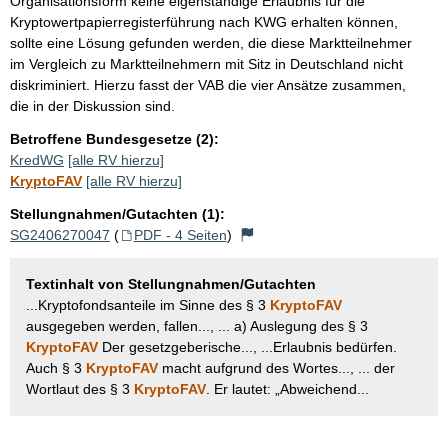
Organisationsform keine eigenständige Erlaubnis für die
Kryptowertpapierregisterführung nach KWG erhalten können,
sollte eine Lösung gefunden werden, die diese Marktteilnehmer
im Vergleich zu Marktteilnehmern mit Sitz in Deutschland nicht
diskriminiert. Hierzu fasst der VAB die vier Ansätze zusammen,
die in der Diskussion sind.
Betroffene Bundesgesetze (2):
KredWG
[alle RV hierzu]
KryptoFAV
[alle RV hierzu]
Stellungnahmen/Gutachten (1):
SG2406270047
(
PDF - 4 Seiten
)
Textinhalt von Stellungnahmen/Gutachten
...Kryptofondsanteile im Sinne des § 3
KryptoFAV
ausgegeben werden, fallen..., ... a) Auslegung des § 3
KryptoFAV
Der gesetzgeberische..., ...Erlaubnis bedürfen.
Auch § 3
KryptoFAV
macht aufgrund des Wortes..., ... der
Wortlaut des § 3
KryptoFAV
. Er lautet: „Abweichend...