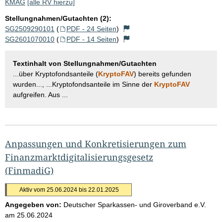
KMAG
[alle RV hierzu]
Stellungnahmen/Gutachten (2):
SG2509290101
(
PDF - 24 Seiten
)
SG2601070010
(
PDF - 14 Seiten
)
Textinhalt von Stellungnahmen/Gutachten
...über Kryptofondsanteile (
KryptoFAV
) bereits gefunden
wurden..., ...Kryptofondsanteile im Sinne der
KryptoFAV
aufgreifen. Aus ...
Anpassungen und Konkretisierungen zum
Finanzmarktdigitalisierungsgesetz
(FinmadiG)
Aktiv vom 25.06.2024 bis 22.01.2025
Angegeben von:
Deutscher Sparkassen- und Giroverband e.V.
am
25.06.2024