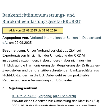
Bankenrichtlinienumsetzungs- und
Bürokratieentlastungsgesetz (BRUBEG)
Aktiv vom 29.09.2025 bis 31.03.2026
Angegeben von:
Verband Internationaler Banken in Deutschland
e.V.
am
29.09.2025
Beschreibung:
Unser Verband verfolgt das Ziel, sein
Expertenwissen hinsichtlich der Umsetzung der CRD VI
insgesamt einzubringen, insbesondere - aber nicht nur - im
Hinblick auf die Harmonisierung der Regulierung der Drittstaaten-
Zweigstellen und der grenzüberschreitenden Bankgeschäfte aus
Nicht-EU-Ländern in die EU. Dabei geht es um praktikable
Regulierung sowie Vermeidung von Bürokratie.
Zu Regelungsentwurf:
BT-Drs. 21/3058
(
Vorgang
)
[alle RV hierzu]
Entwurf eines Gesetzes zur Umsetzung der Richtlinie (EU)
2024/1619 des Europäischen Parlaments und des Rates