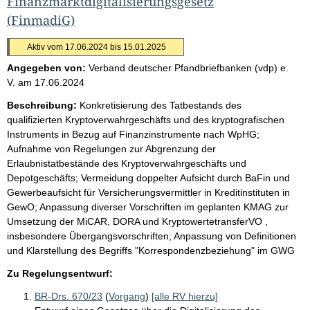
Finanzmarktdigitalisierungsgesetz
(FinmadiG)
Aktiv vom 17.06.2024 bis 15.01.2025
Angegeben von:
Verband deutscher Pfandbriefbanken (vdp) e.
V.
am
17.06.2024
Beschreibung:
Konkretisierung des Tatbestands des
qualifizierten Kryptoverwahrgeschäfts und des kryptografischen
Instruments in Bezug auf Finanzinstrumente nach WpHG;
Aufnahme von Regelungen zur Abgrenzung der
Erlaubnistatbestände des Kryptoverwahrgeschäfts und
Depotgeschäfts; Vermeidung doppelter Aufsicht durch BaFin und
Gewerbeaufsicht für Versicherungsvermittler in Kreditinstituten in
GewO; Anpassung diverser Vorschriften im geplanten KMAG zur
Umsetzung der MiCAR, DORA und KryptowertetransferVO ,
insbesondere Übergangsvorschriften; Anpassung von Definitionen
und Klarstellung des Begriffs "Korrespondenzbeziehung" im GWG
Zu Regelungsentwurf:
BR-Drs. 670/23
(
Vorgang
)
[alle RV hierzu]