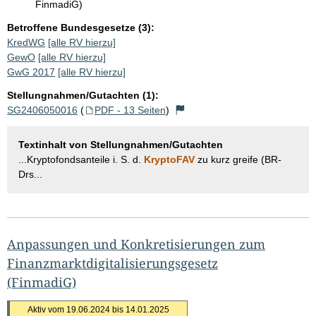
FinmadiG)
Betroffene Bundesgesetze (3):
KredWG
[alle RV hierzu]
GewO
[alle RV hierzu]
GwG 2017
[alle RV hierzu]
Stellungnahmen/Gutachten (1):
SG2406050016
(
PDF - 13 Seiten
)
Textinhalt von Stellungnahmen/Gutachten
...Kryptofondsanteile i. S. d.
KryptoFAV
zu kurz greife (BR-
Drs...
Anpassungen und Konkretisierungen zum
Finanzmarktdigitalisierungsgesetz
(FinmadiG)
Aktiv vom 19.06.2024 bis 14.01.2025