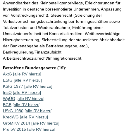
Anwendbarkeit des Kleinbeteiligtenprivilegs, Erleichterungen für
Investition in deutsche börsennotierte Unternehmen, Anpassung
von Vollstreckungsrecht), Steuerrecht (Streichung der
Verlustverrechnungsbeschränkung bei Termingeschäften sowie
Totalverlusten und Wiederaufnahme, Einführung einer
Umsatzsteuerfreiheit bei Konsortialkrediten, Wettbewerbsfähige
Hinzugbesteuerung, Sicherstellung der steuerlichen Abziehbarkeit
der Bankenabgabe als Betriebsausgabe, etc.),
Bankregulierung/Finanzaufsicht,
Arbeitsrecht/Sozialrecht/Immigrationsrecht.
Betroffene Bundesgesetze (19):
AktG
[alle RV hierzu]
EStG
[alle RV hierzu]
KStG 1977
[alle RV hierzu]
InsO
[alle RV hierzu]
WpÜG
[alle RV hierzu]
BGB
[alle RV hierzu]
UStG 1980
[alle RV hierzu]
KredWG
[alle RV hierzu]
GroMiKV 2014
[alle RV hierzu]
PrüfbV 2015
[alle RV hierzu]