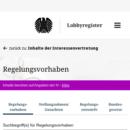
Direkt
Direk
zu
zum
Men
Lobbyregister
den
Inhal
öffne
Sucherge
Sie
zurück zu:
Inhalte der Interessenvertretung
befinden
sich
Regelungsvorhaben
hier:
Inhalte beruhen auf Angaben der IV -
Infos
S
Regelungs­
Stellungnahmen/​
Regelungs­
Bundes­
vorhaben
Gutachten
entwürfe
gesetze
u
c
Suchbegriff(e) für Regelungsvorhaben