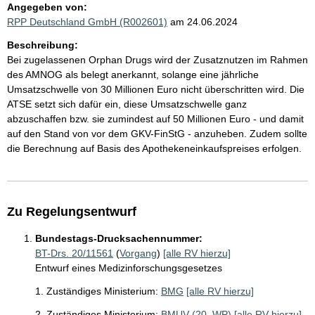
Angegeben von:
RPP Deutschland GmbH (R002601)
am 24.06.2024
Beschreibung:
Bei zugelassenen Orphan Drugs wird der Zusatznutzen im Rahmen
des AMNOG als belegt anerkannt, solange eine jährliche
Umsatzschwelle von 30 Millionen Euro nicht überschritten wird. Die
ATSE setzt sich dafür ein, diese Umsatzschwelle ganz
abzuschaffen bzw. sie zumindest auf 50 Millionen Euro - und damit
auf den Stand von vor dem GKV-FinStG - anzuheben. Zudem sollte
die Berechnung auf Basis des Apothekeneinkaufspreises erfolgen.
Zu Regelungsentwurf
Bundestags-Drucksachennummer:
BT-Drs. 20/11561
(
Vorgang
)
[alle RV hierzu]
Entwurf eines Medizinforschungsgesetzes
1. Zuständiges Ministerium:
BMG
[alle RV hierzu]
2. Zuständiges Ministerium:
BMUV (20. WP)
[alle RV hierzu]