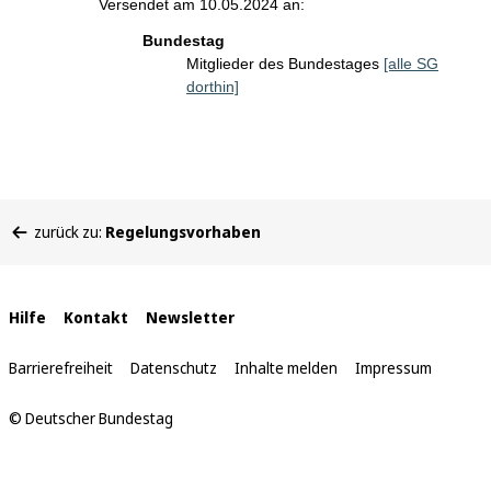
Versendet am 10.05.2024 an:
Bundestag
Mitglieder des Bundestages
[alle SG
dorthin]
Sie
zurück zu:
Regelungsvorhaben
befinden
sich
hier:
Interne
Hilfe
Kontakt
Newsletter
Links
Barrierefreiheit
Datenschutz
Inhalte melden
Impressum
© Deutscher Bundestag