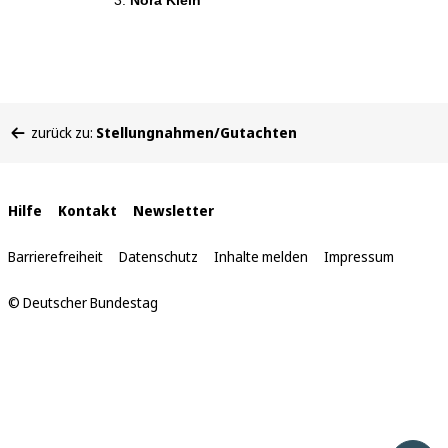
Nora Klein
Sie
zurück zu:
Stellungnahmen/Gutachten
befinden
sich
hier:
Interne
Hilfe
Kontakt
Newsletter
Links
Barrierefreiheit
Datenschutz
Inhalte melden
Impressum
© Deutscher Bundestag