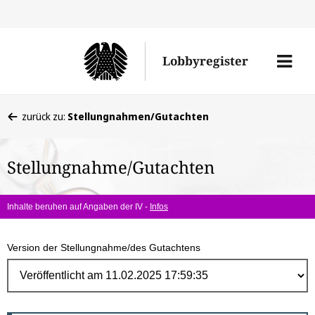
Direk
zum
Men
Lobbyregister
Inhal
öffne
Sie
zurück zu:
Stellungnahmen/Gutachten
befinden
sich
Stellungnahme/Gutachten
hier:
Inhalte beruhen auf Angaben der IV -
Infos
Version der Stellungnahme/des Gutachtens