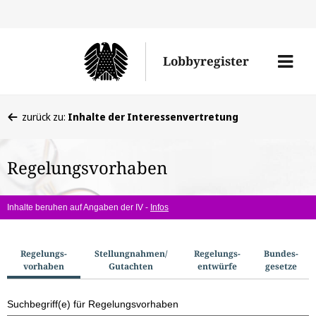
Direkt
Direk
zu
zum
Men
Lobbyregister
den
Inhal
öffne
Sucherge
Sie
zurück zu:
Inhalte der Interessenvertretung
befinden
sich
Regelungsvorhaben
hier:
Inhalte beruhen auf Angaben der IV -
Infos
S
Regelungs­
Stellungnahmen/​
Regelungs­
Bundes­
vorhaben
Gutachten
entwürfe
gesetze
u
c
Suchbegriff(e) für Regelungsvorhaben