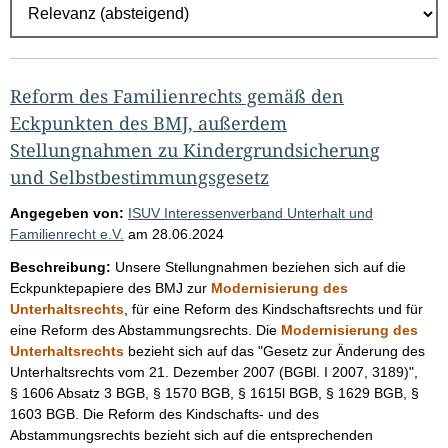
r
g
e
b
Reform des Familienrechts gemäß den
n
Eckpunkten des BMJ, außerdem
i
Stellungnahmen zu Kindergrundsicherung
und Selbstbestimmungsgesetz
s
s
Angegeben von:
ISUV Interessenverband Unterhalt und
e
Familienrecht e.V.
am
28.06.2024
p
Beschreibung:
Unsere Stellungnahmen beziehen sich auf die
r
Eckpunktepapiere des BMJ zur
Modernisierung des
Unterhaltsrechts
, für eine Reform des Kindschaftsrechts und für
o
eine Reform des Abstammungsrechts. Die
Modernisierung des
S
Unterhaltsrechts
bezieht sich auf das "Gesetz zur Änderung des
e
Unterhaltsrechts vom 21. Dezember 2007 (BGBl. I 2007, 3189)",
§ 1606 Absatz 3 BGB, § 1570 BGB, § 1615l BGB, § 1629 BGB, §
i
1603 BGB. Die Reform des Kindschafts- und des
t
Abstammungsrechts bezieht sich auf die entsprechenden