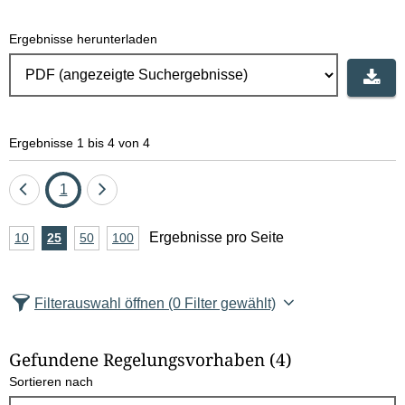
Ergebnisse herunterladen
Ergebnisse 1 bis 4 von 4
Eine
Seite
Eine
1
Seite
Seite
A
Ergebnisse pro Seite
10
Ergebnisse
25
Ergebnisse
50
Ergebnisse
100
Ergebnisse
zurück
vor
n
pro
pro
pro
pro
Seite
Seite
Seite
Seite
z
Filterauswahl öffnen
(0 Filter gewählt)
a
h
Gefundene Regelungsvorhaben
(4)
l
Sortieren nach
E