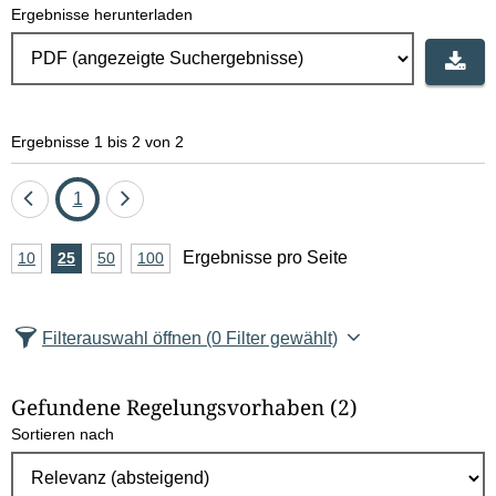
Ergebnisse herunterladen
Ergebnisse 1 bis 2 von 2
Eine
Seite
Eine
1
Seite
Seite
A
Ergebnisse pro Seite
10
Ergebnisse
25
Ergebnisse
50
Ergebnisse
100
Ergebnisse
zurück
vor
n
pro
pro
pro
pro
Seite
Seite
Seite
Seite
z
Filterauswahl öffnen
(0 Filter gewählt)
a
h
Gefundene Regelungsvorhaben
(2)
l
Sortieren nach
E
r