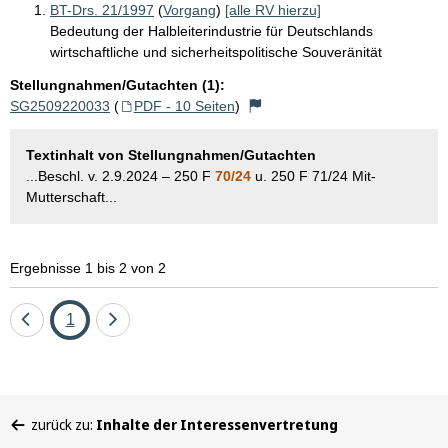
BT-Drs. 21/1997
(
Vorgang
)
[alle RV hierzu]
Bedeutung der Halbleiterindustrie für Deutschlands
wirtschaftliche und sicherheitspolitische Souveränität
Stellungnahmen/Gutachten (1):
SG2509220033
(
PDF - 10 Seiten
)
Textinhalt von Stellungnahmen/Gutachten
...Beschl. v. 2.9.2024 – 250 F
70/24
u. 250 F 71/24 Mit-
Mutterschaft...
Ergebnisse 1 bis 2 von 2
Eine
Seite
Eine
1
Seite
Seite
zurück
vor
Sie
zurück zu:
Inhalte der Interessenvertretung
befinden