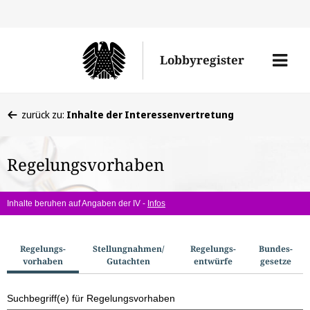
Direkt
Direk
zu
zum
Men
Lobbyregister
den
Inhal
öffne
Sucherge
Sie
zurück zu:
Inhalte der Interessenvertretung
befinden
sich
Regelungsvorhaben
hier:
Inhalte beruhen auf Angaben der IV -
Infos
S
Regelungs­
Stellungnahmen/​
Regelungs­
Bundes­
vorhaben
Gutachten
entwürfe
gesetze
u
c
Suchbegriff(e) für Regelungsvorhaben