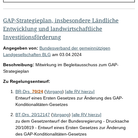
g
e
b
GAP-Strategieplan, insbesondere Ländliche
n
Entwicklung und landwirtschaftliche
i
Investitionsförderung
s
Angegeben von:
Bundesverband der gemeinnützigen
s
Landgesellschaften BLG
am
03.04.2024
e
Beschreibung:
Mitwirkung im Begleitausschuss zum GAP-
p
Strategieplan
r
Zu Regelungsentwurf:
o
BR-Drs.
70/24
(
Vorgang
)
[alle RV hierzu]
S
Entwurf eines Ersten Gesetzes zur Änderung des GAP-
Konditionalitäten-Gesetzes
e
i
BT-Drs. 20/12147
(
Vorgang
)
[alle RV hierzu]
zu dem Gesetzentwurf der Bundesregierung - Drucksache
t
20/10819 - Entwurf eines Ersten Gesetzes zur Änderung
e
des GAP-Konditionalitäten-Gesetzes