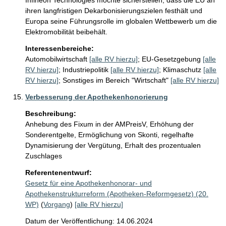
Infineon Technologies möchte sicherstellen, dass die EU an 
ihren langfristigen Dekarbonisierungszielen festhält und 
Europa seine Führungsrolle im globalen Wettbewerb um die 
Elektromobilität beibehält.
Interessenbereiche:
Automobilwirtschaft
[alle RV hierzu]
;
EU-Gesetzgebung
[alle
RV hierzu]
;
Industriepolitik
[alle RV hierzu]
;
Klimaschutz
[alle
RV hierzu]
;
Sonstiges im Bereich "Wirtschaft"
[alle RV hierzu]
Verbesserung der Apothekenhonorierung
Beschreibung:
Anhebung des Fixum in der AMPreisV, Erhöhung der 
Sonderentgelte, Ermöglichung von Skonti, regelhafte 
Dynamisierung der Vergütung, Erhalt des prozentualen 
Zuschlages
Referentenentwurf:
Gesetz für eine Apothekenhonorar- und
Apothekenstrukturreform (Apotheken-Reformgesetz) (20.
WP)
(
Vorgang
)
[alle RV hierzu]
Datum der Veröffentlichung: 14.06.2024