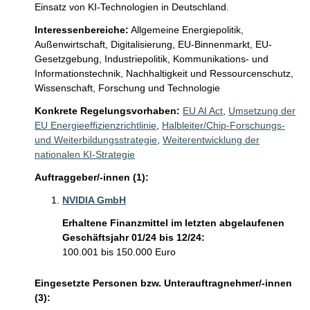
Einsatz von KI-Technologien in Deutschland.
Interessenbereiche:
Allgemeine Energiepolitik,
Außenwirtschaft,
Digitalisierung,
EU-Binnenmarkt,
EU-
Gesetzgebung,
Industriepolitik,
Kommunikations- und
Informationstechnik,
Nachhaltigkeit und Ressourcenschutz,
Wissenschaft, Forschung und Technologie
Konkrete Regelungsvorhaben:
EU AI Act
,
Umsetzung der
EU Energieeffizienzrichtlinie
,
Halbleiter/Chip-Forschungs-
und Weiterbildungsstrategie
,
Weiterentwicklung der
nationalen KI-Strategie
Auftraggeber/-innen (1):
NVIDIA GmbH
Erhaltene Finanzmittel im letzten abgelaufenen
Geschäftsjahr 01/24 bis 12/24:
100.001 bis 150.000 Euro
Eingesetzte Personen bzw. Unterauftragnehmer/-innen
(3):