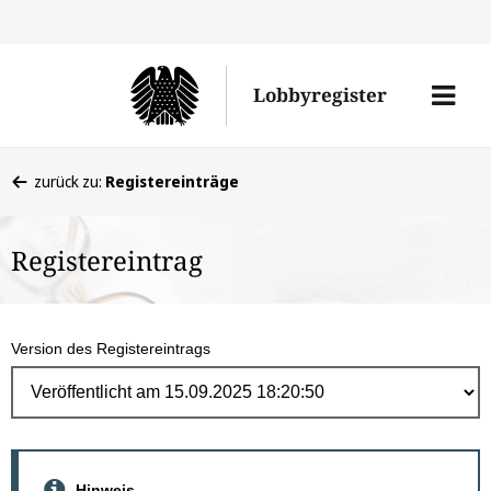
Direk
zum
Men
Lobbyregister
Inhal
öffne
Sie
zurück zu:
Registereinträge
befinden
sich
Registereintrag
hier:
Version des Registereintrags
Hinweis