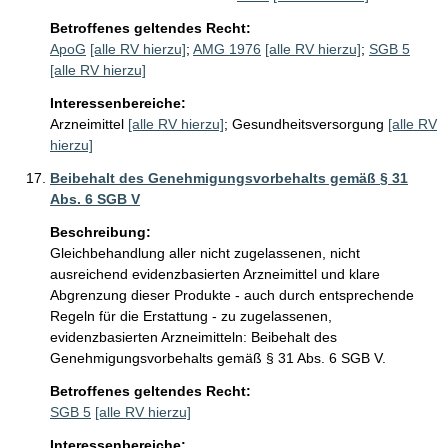
Betroffenes geltendes Recht:
ApoG
[alle RV hierzu]
;
AMG 1976
[alle RV hierzu]
;
SGB 5
[alle RV hierzu]
Interessenbereiche:
Arzneimittel
[alle RV hierzu]
;
Gesundheitsversorgung
[alle RV
hierzu]
Beibehalt des Genehmigungsvorbehalts gemäß § 31
Abs. 6 SGB V
Beschreibung:
Gleichbehandlung aller nicht zugelassenen, nicht 
ausreichend evidenzbasierten Arzneimittel und klare 
Abgrenzung dieser Produkte - auch durch entsprechende 
Regeln für die Erstattung - zu zugelassenen, 
evidenzbasierten Arzneimitteln: Beibehalt des 
Genehmigungsvorbehalts gemäß § 31 Abs. 6 SGB V. 
Betroffenes geltendes Recht:
SGB 5
[alle RV hierzu]
Interessenbereiche: