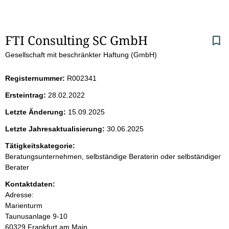
S
FTI Consulting SC GmbH
Gesellschaft mit beschränkter Haftung (GmbH)
e
i
Registernummer:
R002341
Ersteintrag:
28.02.2022
t
Letzte Änderung:
15.09.2025
e
Letzte Jahresaktualisierung:
30.06.2025
n
Tätigkeitskategorie:
Beratungsunternehmen, selbständige Beraterin oder selbständiger
i
Berater
Kontaktdaten:
n
Adresse:
Marienturm
h
Taunusanlage
9-10
60329
Frankfurt am Main