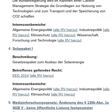
Die Bundesregierung wird im Rahmen einer Carbon 
Management-Strategie die Grundlagen zur Nutzung von 
Technologien und zum Transport und der Speicherung von 
CO2 schaffen.
Interessenbereiche:
Allgemeine Energiepolitik
[alle RV hierzu]
;
Industriepolitik
[alle
RV hierzu]
;
Klimaschutz
[alle RV hierzu]
;
Wissenschaft,
Forschung und Technologie
[alle RV hierzu]
Solarpaket I
Beschreibung:
Gesetzespaket zum Ausbau der Solarenergie
Betroffenes geltendes Recht:
EEG 2014
[alle RV hierzu]
Interessenbereiche:
Allgemeine Energiepolitik
[alle RV hierzu]
;
Industriepolitik
[alle
RV hierzu]
;
Klimaschutz
[alle RV hierzu]
Medizinforschungsgesetz: Änderung des § 130b Abs. 1c
SGB V - keine öffentliche Listung festgesetzter