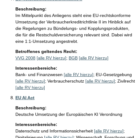
Beschreibung:
Im Mittelpunkt des Anliegens steht eine EU-rechtskonforme 
Umsetzung der Verbraucherkreditrichtlinie II im Hinblick auf 
die Regelungen zu Bündelungs- und Kopplungsprodukten, 
die für die Restschuldversicherung relevant sind. Dabei wird 
eine 1:1-Umsetzung angestrebt.
Betroffenes geltendes Recht:
VVG 2008
[alle RV hierzu]
;
BGB
[alle RV hierzu]
Interessenbereiche:
Bank- und Finanzwesen
[alle RV hierzu]
;
EU-Gesetzgebung
[alle RV hierzu]
;
Verbraucherschutz
[alle RV hierzu]
;
Zivilrecht
[alle RV hierzu]
EU AI Act
Beschreibung:
Deutsche Umsetzung der Europäischen KI Verordnung
Interessenbereiche:
Datenschutz und Informationssicherheit
[alle RV hierzu]
;
Digitalisierung
[alle RV hierzu]
;
Wissenschaft, Forschung und