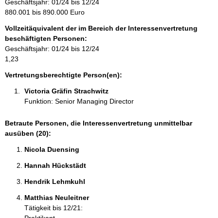
n
Geschäftsjahr: 01/24 bis 12/24
:
f
880.001 bis 890.000 Euro
o
Vollzeitäquivalent der im Bereich der Interessenvertretung
r
beschäftigten Personen:
m
Geschäftsjahr: 01/24 bis 12/24
a
1,23
t
i
Vertretungsberechtigte Person(en):
o
Victoria Gräfin Strachwitz 
n
Funktion: Senior Managing Director
e
n
:
Betraute Personen, die Interessenvertretung unmittelbar
ausüben (20):
Nicola Duensing 
Hannah Hückstädt 
Hendrik Lehmkuhl 
Matthias Neuleitner 
Tätigkeit bis 12/21: