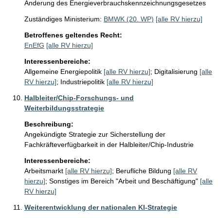
Änderung des Energieverbrauchskennzeichnungsgesetzes
Zuständiges Ministerium:
BMWK (20. WP)
[alle RV hierzu]
Betroffenes geltendes Recht:
EnEfG
[alle RV hierzu]
Interessenbereiche:
Allgemeine Energiepolitik
[alle RV hierzu]
;
Digitalisierung
[alle
RV hierzu]
;
Industriepolitik
[alle RV hierzu]
Halbleiter/Chip-Forschungs- und
Weiterbildungsstrategie
Beschreibung:
Angekündigte Strategie zur Sicherstellung der 
Fachkräfteverfügbarkeit in der Halbleiter/Chip-Industrie
Interessenbereiche:
Arbeitsmarkt
[alle RV hierzu]
;
Berufliche Bildung
[alle RV
hierzu]
;
Sonstiges im Bereich "Arbeit und Beschäftigung"
[alle
RV hierzu]
Weiterentwicklung der nationalen KI-Strategie