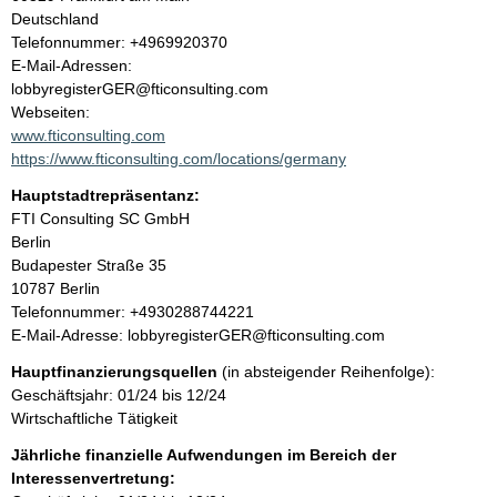
a
Deutschland
K
Telefonnummer: +4969920370
l
o
E-Mail-Adressen:
n
lobbyregisterGER@fticonsulting.com
t
t
Webseiten:
a
www.fticonsulting.com
k
https://www.fticonsulting.com/locations/germany
t
Hauptstadtrepräsentanz:
i
A
FTI Consulting SC GmbH
n
d
Berlin
f
r
Budapester Straße
35
o
e
10787
Berlin
r
s
K
Telefonnummer: +4930288744221
m
s
o
E-Mail-Adresse: lobbyregisterGER@fticonsulting.com
a
e
n
t
Hauptfinanzierungsquellen
(in absteigender Reihenfolge):
t
i
Geschäftsjahr: 01/24 bis 12/24
a
o
Wirtschaftliche Tätigkeit
k
n
t
Jährliche finanzielle Aufwendungen im Bereich der
e
i
Interessenvertretung:
n