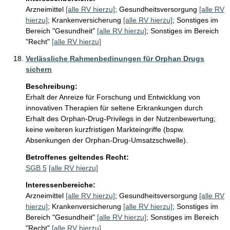
Arzneimittel
[alle RV hierzu]
;
Gesundheitsversorgung
[alle RV
hierzu]
;
Krankenversicherung
[alle RV hierzu]
;
Sonstiges im
Bereich "Gesundheit"
[alle RV hierzu]
;
Sonstiges im Bereich
"Recht"
[alle RV hierzu]
Verlässliche Rahmenbedinungen für Orphan Drugs
sichern
Beschreibung:
Erhalt der Anreize für Forschung und Entwicklung von 
innovativen Therapien für seltene Erkrankungen durch 
Erhalt des Orphan-Drug-Privilegs in der Nutzenbewertung; 
keine weiteren kurzfristigen Markteingriffe (bspw. 
Absenkungen der Orphan-Drug-Umsatzschwelle).
Betroffenes geltendes Recht:
SGB 5
[alle RV hierzu]
Interessenbereiche:
Arzneimittel
[alle RV hierzu]
;
Gesundheitsversorgung
[alle RV
hierzu]
;
Krankenversicherung
[alle RV hierzu]
;
Sonstiges im
Bereich "Gesundheit"
[alle RV hierzu]
;
Sonstiges im Bereich
"Recht"
[alle RV hierzu]