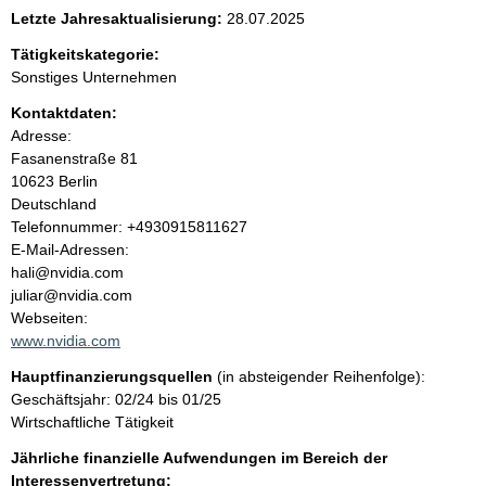
e
Letzte Jahresaktualisierung:
28.07.2025
n
Tätigkeitskategorie:
Sonstiges Unternehmen
i
Kontaktdaten:
Adresse:
n
Fasanenstraße
81
10623
Berlin
h
Deutschland
K
Telefonnummer: +4930915811627
a
o
E-Mail-Adressen:
n
hali@nvidia.com
l
t
juliar@nvidia.com
a
Webseiten:
t
k
www.nvidia.com
t
Hauptfinanzierungsquellen
(in absteigender Reihenfolge):
i
Geschäftsjahr: 02/24 bis 01/25
n
Wirtschaftliche Tätigkeit
f
o
Jährliche finanzielle Aufwendungen im Bereich der
r
Interessenvertretung: