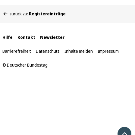
Sie
zurück zu:
Registereinträge
befinden
sich
hier:
Interne
Hilfe
Kontakt
Newsletter
Links
Barrierefreiheit
Datenschutz
Inhalte melden
Impressum
© Deutscher Bundestag
Nach