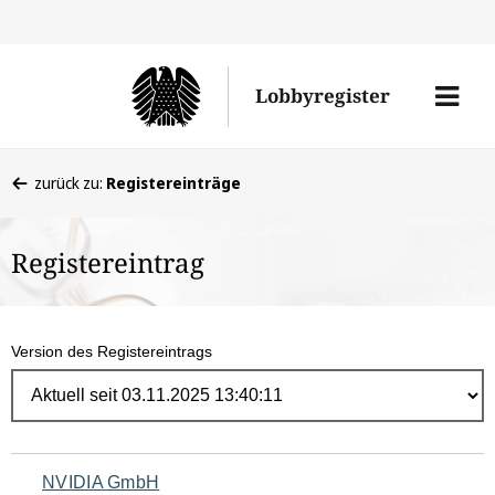
Direk
zum
Men
Lobbyregister
Inhal
öffne
Sie
zurück zu:
Registereinträge
befinden
sich
Registereintrag
hier:
Version des Registereintrags
Navigation
NVIDIA GmbH