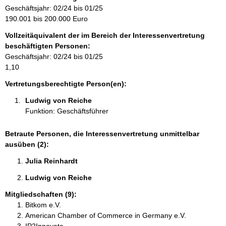
m
Geschäftsjahr: 02/24 bis 01/25
a
190.001 bis 200.000 Euro
t
Vollzeitäquivalent der im Bereich der Interessenvertretung
i
beschäftigten Personen:
o
Geschäftsjahr: 02/24 bis 01/25
n
1,10
e
n
Vertretungsberechtigte Person(en):
:
Ludwig von Reiche 
Funktion: Geschäftsführer
Betraute Personen, die Interessenvertretung unmittelbar
ausüben (2):
Julia Reinhardt 
Ludwig von Reiche 
Mitgliedschaften (9):
Bitkom e.V.
American Chamber of Commerce in Germany e.V.