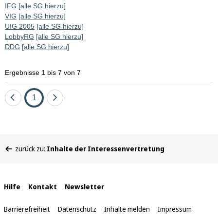
IFG
[alle SG hierzu]
VIG
[alle SG hierzu]
UIG 2005
[alle SG hierzu]
LobbyRG
[alle SG hierzu]
DDG
[alle SG hierzu]
Ergebnisse 1 bis 7 von 7
Eine
Seite
Eine
1
Seite
Seite
zurück
vor
Sie
zurück zu:
Inhalte der Interessenvertretung
befinden
sich
hier:
Interne
Hilfe
Kontakt
Newsletter
Links
Barrierefreiheit
Datenschutz
Inhalte melden
Impressum