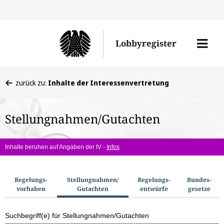
Direkt
Direk
zu
zum
Men
Lobbyregister
den
Inhal
öffne
Sucherge
Sie
zurück zu:
Inhalte der Interessenvertretung
befinden
sich
Stellungnahmen/Gutachten
hier:
Inhalte beruhen auf Angaben der IV -
Infos
S
Regelungs­
Stellungnahmen/​
Regelungs­
Bundes­
vorhaben
Gutachten
entwürfe
gesetze
u
c
Suchbegriff(e) für Stellungnahmen/Gutachten