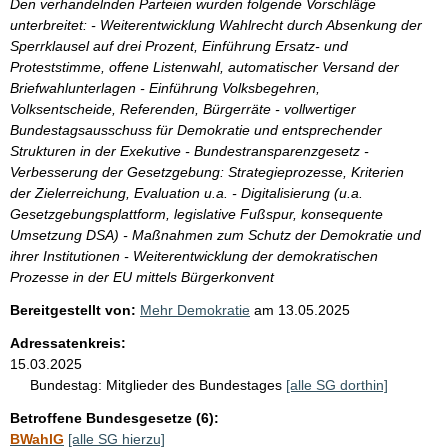
Den verhandelnden Parteien wurden folgende Vorschläge
unterbreitet: - Weiterentwicklung Wahlrecht durch Absenkung der
Sperrklausel auf drei Prozent, Einführung Ersatz- und
Proteststimme, offene Listenwahl, automatischer Versand der
Briefwahlunterlagen - Einführung Volksbegehren,
Volksentscheide, Referenden, Bürgerräte - vollwertiger
Bundestagsausschuss für Demokratie und entsprechender
Strukturen in der Exekutive - Bundestransparenzgesetz -
Verbesserung der Gesetzgebung: Strategieprozesse, Kriterien
der Zielerreichung, Evaluation u.a. - Digitalisierung (u.a.
Gesetzgebungsplattform, legislative Fußspur, konsequente
Umsetzung DSA) - Maßnahmen zum Schutz der Demokratie und
ihrer Institutionen - Weiterentwicklung der demokratischen
Prozesse in der EU mittels Bürgerkonvent
Bereitgestellt von:
Mehr Demokratie
am
13.05.2025
Adressatenkreis:
15.03.2025
Bundestag:
Mitglieder des Bundestages
[alle SG dorthin]
Betroffene Bundesgesetze (6):
BWahlG
[alle SG hierzu]