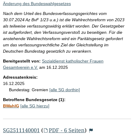
i
Änderung des Bundeswahlgesetzes
s
Nach dem Urteil des Bundesverfassungsgerichtes vom
s
30.07.2024 Az BvF 1/23 u.a.) ist die Wahlrechtsreform von 2023
e
als teilweise verfassungswidrig erklärt worden. Der Gesetzgeber
ist aufgefordert, den Verfassungsverstoß zu beseitigen. Für die
p
anstehende Wahlrechtsreform wird ein Paritätsgesetz gefordert
r
um das verfassungsrechtliche Ziel der Gleichstellung im
o
Deutschen Bundestag gesetzlich zu verankern.
S
Bereitgestellt von:
Sozialdienst katholischer Frauen
Gesamtverein e.V.
am
16.12.2025
e
i
Adressatenkreis:
16.12.2025
t
Bundestag:
Gremien
[alle SG dorthin]
e
Betroffene Bundesgesetze (1):
BWahlG
[alle SG hierzu]
SG2511140001
(
PDF - 6 Seiten
)