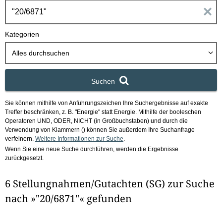
h
E
b
o
i
Kategorien
x
n
Alles durchsuchen
g
Suchen
a
Sie können mithilfe von Anführungszeichen Ihre Suchergebnisse auf exakte
b
Treffer beschränken, z. B. "Energie" statt Energie.
Mithilfe der booleschen
Operatoren UND, ODER, NICHT (in Großbuchstaben) und durch die
e
Verwendung von Klammern () können Sie außerdem Ihre Suchanfrage
verfeinern.
Weitere Informationen zur Suche
.
Wenn Sie eine neue Suche durchführen, werden die Ergebnisse
n
zurückgesetzt.
i
6 Stellungnahmen/Gutachten (SG) zur Suche
m
nach »"20/6871"« gefunden
F