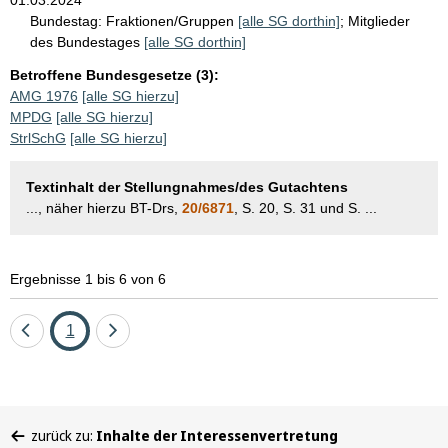
Bundestag:
Fraktionen/Gruppen
[alle SG dorthin]
;
Mitglieder
des Bundestages
[alle SG dorthin]
Betroffene Bundesgesetze (3):
AMG 1976
[alle SG hierzu]
MPDG
[alle SG hierzu]
StrlSchG
[alle SG hierzu]
Textinhalt der Stellungnahmes/des Gutachtens
..., näher hierzu BT-Drs,
20/6871
, S. 20, S. 31 und S. ...
Ergebnisse 1 bis 6 von 6
Eine
Seite
Eine
1
Seite
Seite
zurück
vor
Sie
zurück zu:
Inhalte der Interessenvertretung
befinden