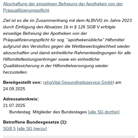
i
Abschaffung der einseitigen Befreiung der Apotheken von der
s
Präqualifizierungspflicht
s
Ziel ist es die im Zusammenhang mit dem ALBVVG im Jahre 2023
e
durch Einfügung des Absatzes 1b in § 126 SGB V erfolgte
einseitige Befreiung der Apotheken von der
p
Präqualifizierungspflicht für sog. "apothekenübliche" Hilfsmittel
r
aufgrund des Verstoßes gegen die Wettbewerbsgleichheit wieder
o
abzuschaffen und damit einheitliche Rahmenbedingungen für alle
Hilfsmittelleistungserbringer sowie ein einheitliche
S
Qualitätssicherung in der Hilfsmittelversorgung wieder
e
herzustellen.
i
Bereitgestellt von:
rehaVital Gesundheitsservice GmbH
am
t
24.09.2025
e
Adressatenkreis:
21.07.2025
Bundestag:
Mitglieder des Bundestages
[alle SG dorthin]
Betroffene Bundesgesetze (1):
SGB 5
[alle SG hierzu]