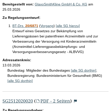
Bereitgestellt von:
GlaxoSmithKline GmbH & Co. KG
am
25.03.2026
Zu Regelungsentwurf:
BT-Drs.
20/6871
(
Vorgang
)
[alle SG hierzu]
Entwurf eines Gesetzes zur Bekämpfung von
Lieferengpässen bei patentfreien Arzneimitteln und zur
Verbesserung der Versorgung mit Kinderarzneimitteln
(Arzneimittel-Lieferengpassbekämpfungs- und
Versorgungsverbesserungsgesetz - ALBVVG)
Adressatenkreis:
13.03.2026
Bundestag:
Mitglieder des Bundestages
[alle SG dorthin]
;
Bundesregierung:
Bundesministerium für Gesundheit (BMG)
[alle SG dorthin]
SG2512020020
(
PDF - 2 Seiten
)
Zu Regelungsvorhaben: