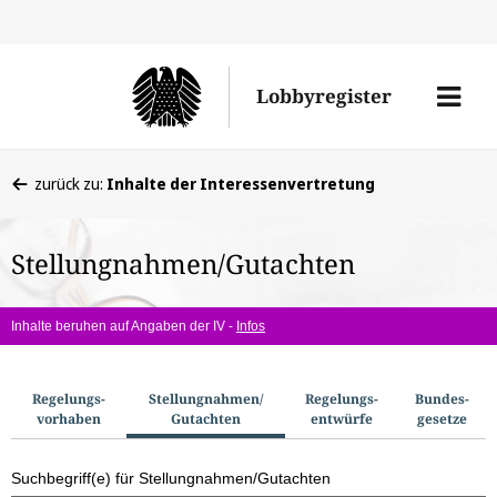
Direkt
Direk
zu
zum
Men
Lobbyregister
den
Inhal
öffne
Sucherge
Sie
zurück zu:
Inhalte der Interessenvertretung
befinden
sich
Stellungnahmen/Gutachten
hier:
Inhalte beruhen auf Angaben der IV -
Infos
S
Regelungs­
Stellungnahmen/​
Regelungs­
Bundes­
vorhaben
Gutachten
entwürfe
gesetze
u
c
Suchbegriff(e) für Stellungnahmen/Gutachten