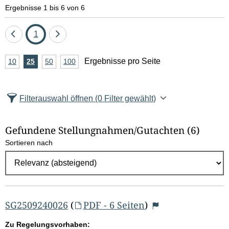
e
Ergebnisse 1 bis 6 von 6
l
Eine
Seite
Eine
1
d
Seite
Seite
A
Ergebnisse pro Seite
10
Ergebnisse
25
Ergebnisse
50
Ergebnisse
100
Ergebnisse
zurück
vor
l
n
pro
pro
pro
pro
Seite
Seite
Seite
Seite
z
ö
Filterauswahl öffnen
(0 Filter gewählt)
a
s
h
Gefundene Stellungnahmen/⁠Gutachten
(6)
c
l
Sortieren nach
E
h
r
e
g
e
n
b
SG2509240026
(
PDF - 6 Seiten
)
n
Zu Regelungsvorhaben: