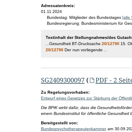
Adressatenkreis:
01.11.2024
Bundestag:
Mitglieder des Bundestages
[alle
Bundesregierung:
Bundesministerium für Ge
Textinhalt der Stellungnahmes/des Gutach
...Gesundheit BT-Drucksache
20/12790
15. Ok
20/12790
Der nun vorliegende ...
SG2409300097
(
PDF - 2 Seit
Zu Regelungsvorhaben:
Entwurf eines Gesetzes zur Stärkung der Öffent
Die BPtK wirbt dafür, dass die Gesundheitsförd
einem Bundesinstitut für öffentliche Gesundheit b
Bereitgestellt von:
Bundespsychotherapeutenkammer
am
30.09.20