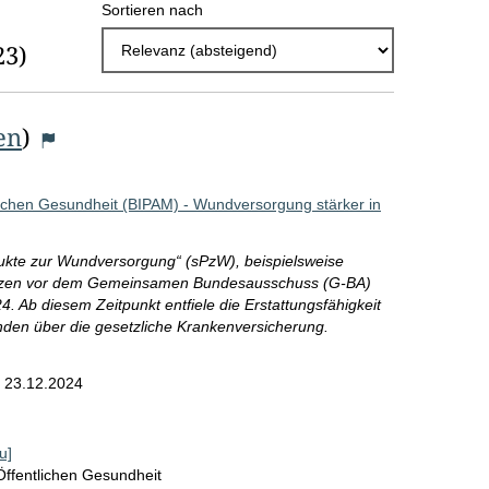
Sortieren nach
h
23)
l
E
en
)
r
g
lichen Gesundheit (BIPAM) - Wundversorgung stärker in
e
b
dukte zur Wundversorgung“ (sPzW), beispielsweise
n
Nutzen vor dem Gemeinsamen Bundesausschuss (G-BA)
Ab diesem Zeitpunkt entfiele die Erstattungsfähigkeit
i
den über die gesetzliche Krankenversicherung.
s
m
23.12.2024
s
e
u]
p
Öffentlichen Gesundheit