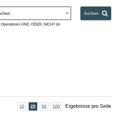
uchen
Suchen
en Operatoren UND, ODER, NICHT (in
A
Ergebnisse pro Seite
10
Ergebnisse
25
Ergebnisse
50
Ergebnisse
100
Ergebnisse
pro
pro
pro
pro
n
Seite
Seite
Seite
Seite
z
a