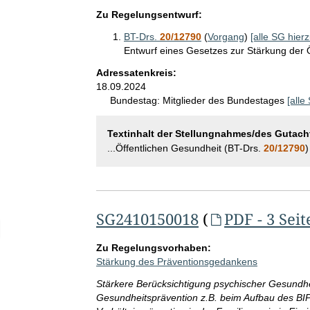
Zu Regelungsentwurf:
BT-Drs.
20/12790
(
Vorgang
)
[alle SG hierz
Entwurf eines Gesetzes zur Stärkung der 
Adressatenkreis:
18.09.2024
Bundestag:
Mitglieder des Bundestages
[alle
Textinhalt der Stellungnahmes/des Gutach
...Öffentlichen Gesundheit (BT-Drs.
20/12790
)
SG2410150018
(
PDF - 3 Seit
elektion Anzahl der angegebenen Adressatinnen- und Adressatenkreis
Zu Regelungsvorhaben:
Stärkung des Präventionsgedankens
Stärkere Berücksichtigung psychischer Gesundhe
Gesundheitsprävention z.B. beim Aufbau des BI