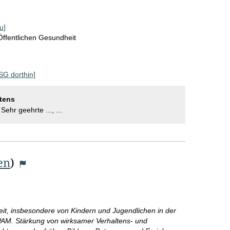
u]
Öffentlichen Gesundheit
 SG dorthin]
tens
 Sehr geehrte ..., ...
en
)
e
it, insbesondere von Kindern und Jugendlichen in der
PAM. Stärkung von wirksamer Verhaltens- und