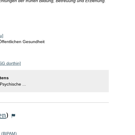
richtungen der frühen Bildung, Betreuung und Erziehung.
u]
Öffentlichen Gesundheit
 SG dorthin]
tens
 Psychische ...
en
)
t (BIPAM)