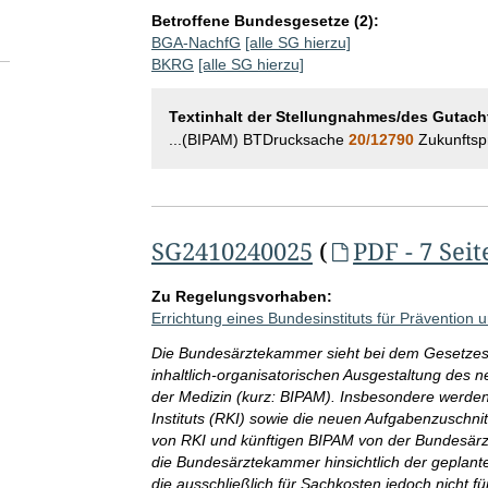
Betroffene Bundesgesetze (2):
BGA-NachfG
[alle SG hierzu]
BKRG
[alle SG hierzu]
Textinhalt der Stellungnahmes/des Gutach
...(BIPAM) BTDrucksache
20/12790
Zukunftsp
SG2410240025
(
PDF - 7 Seit
Zu Regelungsvorhaben:
Errichtung eines Bundesinstituts für Prävention 
Die Bundesärztekammer sieht bei dem Gesetzes
inhaltlich-organisatorischen Ausgestaltung des n
der Medizin (kurz: BIPAM). Insbesondere werden
Instituts (RKI) sowie die neuen Aufgabenzuschni
von RKI und künftigen BIPAM von der Bundesärztek
die Bundesärztekammer hinsichtlich der geplant
die ausschließlich für Sachkosten jedoch nicht