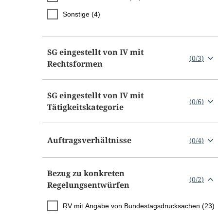
Sonstige (4)
SG eingestellt von IV mit
(
0
/
3
)
Rechtsformen
SG eingestellt von IV mit
(
0
/
6
)
Tätigkeitskategorie
Auftragsverhältnisse
(
0
/
4
)
Bezug zu konkreten
(
0
/
2
)
Regelungsentwürfen
RV mit Angabe von Bundestagsdrucksachen (23)