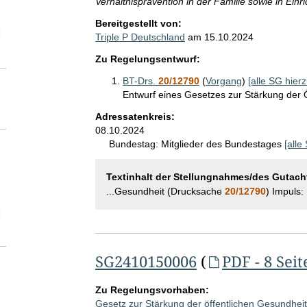
Verhältnisprävention in der Familie sowie in Ein
Bereitgestellt von:
elektion Zeitraum der SG-Abgabe ggü. Adressatinnen und Adressaten
Triple P Deutschland
am
15.10.2024
Zu Regelungsentwurf:
BT-Drs.
20/12790
(
Vorgang
)
[alle SG hierz
Entwurf eines Gesetzes zur Stärkung der 
Adressatenkreis:
08.10.2024
Bundestag:
Mitglieder des Bundestages
[alle
Textinhalt der Stellungnahmes/des Gutach
...Gesundheit (Drucksache
20/12790
) Impuls:
elektion SG-Seitenanzahl
SG2410150006
(
PDF - 8 Seit
Zu Regelungsvorhaben:
Gesetz zur Stärkung der öffentlichen Gesundhei