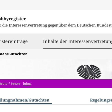
obbyregister
r die Interessenvertretung gegenüber dem
Deutschen Bundest
istereinträge
Inhalte der Interessenvertretun
hmen/Gutachten
treter/-innen -
Infos
.
ellungnahmen/​Gutachten
Regelungs