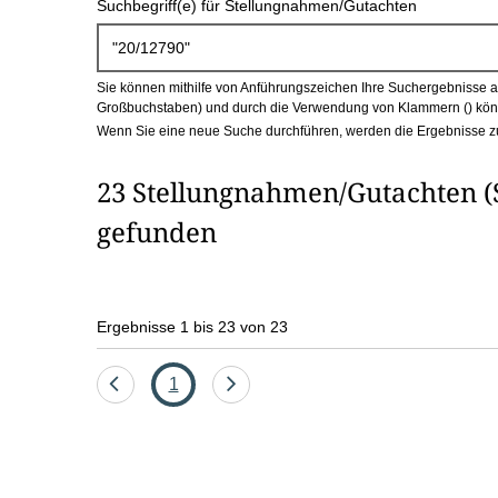
Suchbegriff(e) für Stellungnahmen/Gutachten
c
h
Sie können mithilfe von Anführungszeichen Ihre Suchergebnisse auf
b
Großbuchstaben) und durch die Verwendung von Klammern () könn
Wenn Sie eine neue Suche durchführen, werden die Ergebnisse z
o
23 Stellungnahmen/Gutachten (S
x
gefunden
Ergebnisse 1 bis 23 von 23
Eine
Seite
Eine
1
Seite
Seite
zurück
vor