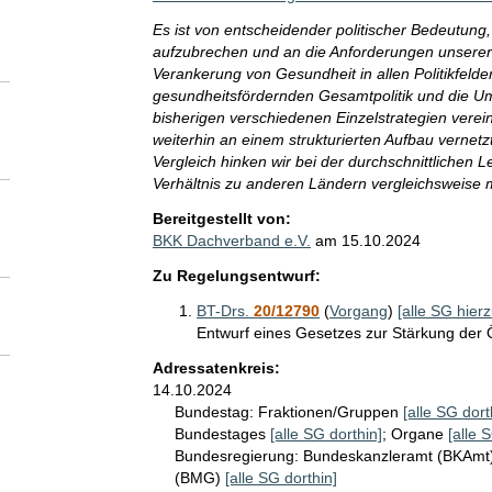
Es ist von entscheidender politischer Bedeutung,
aufzubrechen und an die Anforderungen unserer
Verankerung von Gesundheit in allen Politikfeldern
gesundheitsfördernden Gesamtpolitik und die Um
bisherigen verschiedenen Einzelstrategien vere
weiterhin an einem strukturierten Aufbau vernetzt
Vergleich hinken wir bei der durchschnittlichen
Verhältnis zu anderen Ländern vergleichsweise 
Bereitgestellt von:
BKK Dachverband e.V.
am
15.10.2024
Zu Regelungsentwurf:
BT-Drs.
20/12790
(
Vorgang
)
[alle SG hierz
Entwurf eines Gesetzes zur Stärkung der 
Adressatenkreis:
14.10.2024
Bundestag:
Fraktionen/Gruppen
[alle SG dort
Bundestages
[alle SG dorthin]
;
Organe
[alle 
Bundesregierung:
Bundeskanzleramt (BKAmt
(BMG)
[alle SG dorthin]