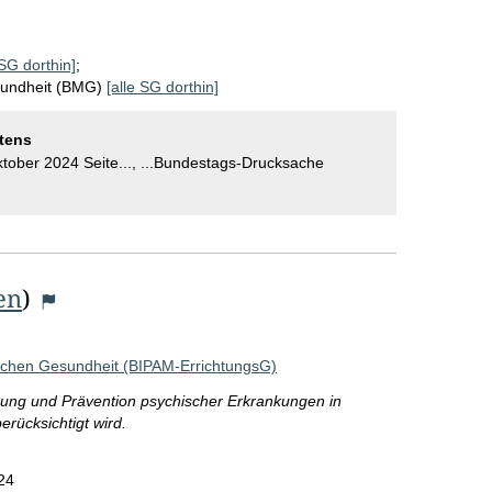
r
o
 SG dorthin]
;
S
sundheit (BMG)
[alle SG dorthin]
e
tens
i
tober 2024 Seite..., ...Bundestags-Drucksache
t
e
en
)
lichen Gesundheit (BIPAM-ErrichtungsG)
erung und Prävention psychischer Erkrankungen in
erücksichtigt wird.
24