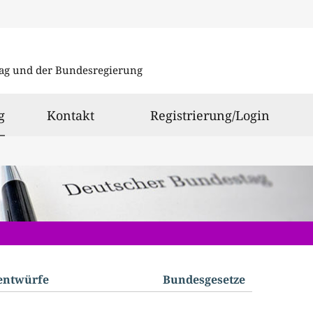
Direkt
Direkt
zu
zum
ag und der Bundesregierung
den
Inhalt
Suchergeb
ausgewählt
g
Kontakt
Registrierung/Login
­entwürfe
Bundes­gesetze