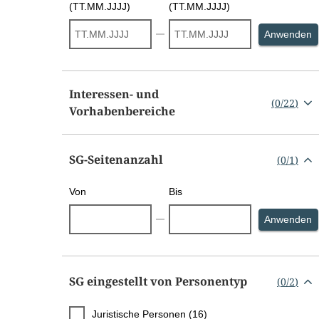
(TT.MM.JJJJ)
(TT.MM.JJJJ)
S
Anwenden
Interessen- und
(
0
/
22
)
Vorhabenbereiche
SG-Seitenanzahl
(
0
/
1
)
Von
Bis
S
Anwenden
SG eingestellt von Personentyp
(
0
/
2
)
Juristische Personen (16)