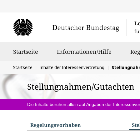
L
fü
Hauptnavigation
Startseite
Informationen/Hilfe
Reg
Sie
Startseite
Inhalte der Interessenvertretung
Stellungna
befinden
Stellungnahmen/Gutachten
sich
hier:
Die Inhalte beruhen allein auf Angaben der Interessenver
Regelungs­vorhaben
St
S
u