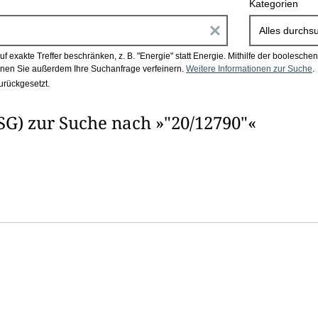
Kategorien
E
Alles durchs
i
 exakte Treffer beschränken, z. B. "Energie" statt Energie.
Mithilfe der boolesch
en Sie außerdem Ihre Suchanfrage verfeinern.
Weitere Informationen zur Suche
.
n
urückgesetzt.
g
G) zur Suche nach »"20/12790"«
a
b
e
n
i
m
F
e