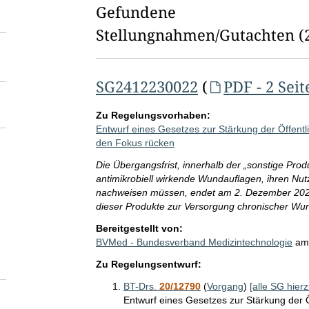
l
Gefundene
d
Stellungnahmen/⁠Gutachten
(
l
ö
SG2412230022
(
PDF - 2 Seit
s
Zu Regelungsvorhaben:
c
Entwurf eines Gesetzes zur Stärkung der Öffent
h
den Fokus rücken
Die Übergangsfrist, innerhalb der „sonstige Pro
e
antimikrobiell wirkende Wundauflagen, ihren 
n
nachweisen müssen, endet am 2. Dezember 2024. 
dieser Produkte zur Versorgung chronischer Wun
Bereitgestellt von:
BVMed - Bundesverband Medizintechnologie
a
Zu Regelungsentwurf:
BT-Drs.
20/12790
(
Vorgang
)
[alle SG hierz
Entwurf eines Gesetzes zur Stärkung der 