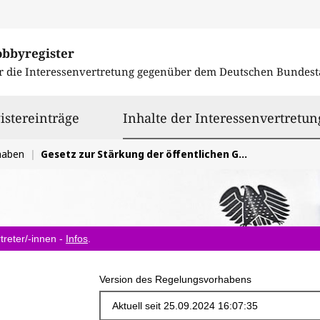
obbyregister
r die Interessenvertretung gegenüber dem
Deutschen Bundest
istereinträge
Inhalte der Interessenvertretun
haben
Gesetz zur Stärkung der öffentlichen Gesundheit: zu viel Medizin/Pathologie und zu wenig Gesundheit/Salutogenese
treter/-innen -
Infos
.
Version des Regelungsvorhabens