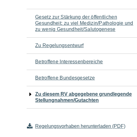
Navigation
Gesetz zur Stärkung der öffentlichen
Gesundheit: zu viel Medizin/Pathologie und
für
zu wenig Gesundheit/Salutogenese
den
Zu Regelungsentwurf
Seiteninhalt
Betroffene Interessenbereiche
Betroffene Bundesgesetze
Zu diesem RV abgegebene grundlegende
Stellungnahmen/Gutachten
Regelungsvorhaben herunterladen (PDF)