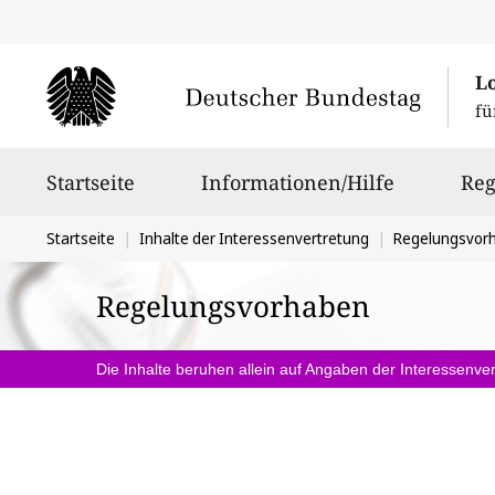
L
fü
Hauptnavigation
Startseite
Informationen/Hilfe
Reg
Sie
Startseite
Inhalte der Interessenvertretung
Regelungsvor
befinden
Regelungsvorhaben
sich
hier:
Die Inhalte beruhen allein auf Angaben der Interessenver