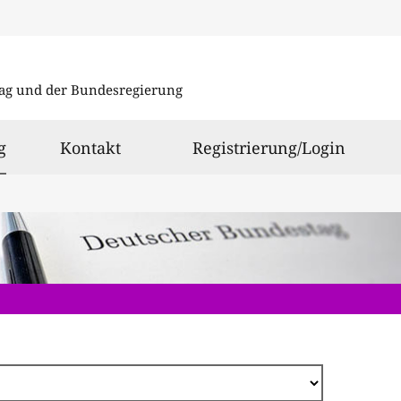
Direkt
zum
ag und der Bundesregierung
Inhalt
ausgewählt
g
Kontakt
Registrierung/Login