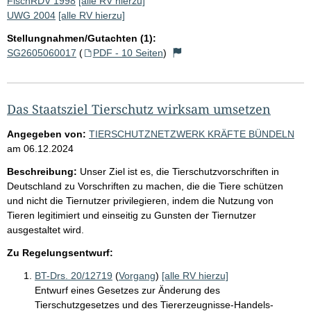
FischRDV 1998
[alle RV hierzu]
UWG 2004
[alle RV hierzu]
Stellungnahmen/Gutachten (1):
SG2605060017
(
PDF - 10 Seiten
)
Das Staatsziel Tierschutz wirksam umsetzen
Angegeben von:
TIERSCHUTZNETZWERK KRÄFTE BÜNDELN
am
06.12.2024
Beschreibung:
Unser Ziel ist es, die Tierschutzvorschriften in
Deutschland zu Vorschriften zu machen, die die Tiere schützen
und nicht die Tiernutzer privilegieren, indem die Nutzung von
Tieren legitimiert und einseitig zu Gunsten der Tiernutzer
ausgestaltet wird.
Zu Regelungsentwurf:
BT-Drs. 20/12719
(
Vorgang
)
[alle RV hierzu]
Entwurf eines Gesetzes zur Änderung des
Tierschutzgesetzes und des Tiererzeugnisse-Handels-