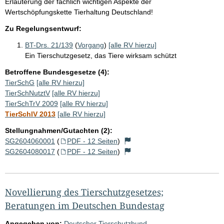
Erläuterung der fachlich wichtigen Aspekte der
Wertschöpfungskette Tierhaltung Deutschland!
Zu Regelungsentwurf:
BT-Drs. 21/139
(
Vorgang
)
[alle RV hierzu]
Ein Tierschutzgesetz, das Tiere wirksam schützt
Betroffene Bundesgesetze (4):
TierSchG
[alle RV hierzu]
TierSchNutztV
[alle RV hierzu]
TierSchTrV 2009
[alle RV hierzu]
TierSchlV 2013
[alle RV hierzu]
Stellungnahmen/Gutachten (2):
SG2604060001
(
PDF - 12 Seiten
)
SG2604080017
(
PDF - 12 Seiten
)
Novellierung des Tierschutzgesetzes;
Beratungen im Deutschen Bundestag
Angegeben von:
Deutscher Tierschutzbund