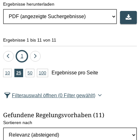
Ergebnisse herunterladen
Ergebnisse 1 bis 11 von 11
Eine
Seite
Eine
1
Seite
Seite
A
Ergebnisse pro Seite
10
Ergebnisse
25
Ergebnisse
50
Ergebnisse
100
Ergebnisse
zurück
vor
n
pro
pro
pro
pro
Seite
Seite
Seite
Seite
z
Filterauswahl öffnen
(0 Filter gewählt)
a
h
Gefundene Regelungsvorhaben
(11)
l
Sortieren nach
E
r