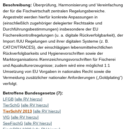
Beschreibung:
Überprüfung, Harmonisierung und Vereinfachung
der für die Fischwirtschaft zentralen Regelungsbereiche.
Angestrebt werden hierfür konkrete Anpassungen in
(einschließlich zugehöriger delegierter Rechtsakte und
Durchführungsbestimmungen) insbesondere der EU
Fischereikontrollregelungen (u. a. digitale Rückverfolgbarkeit), der
Import /IUU Regelungen und ihrer digitalen Systeme (z. B.
CATCH/TRACES), der einschlägigen lebensmittelrechtlichen
Rückverfolgbarkeits und Hygienevorschriften sowie der
Marktorganisations /Kennzeichnungsvorschriften für Fischerei
und Aquakulturerzeugnisse; zudem wird eine möglichst 1:1
Umsetzung von EU Vorgaben in nationales Recht sowie die
Vermeidung zusätzlicher nationaler Anforderungen („Goldplating“)
verfolgt.
Betroffene Bundesgesetze (7):
LFGB
[alle RV hierzu]
TierSchG
[alle RV hierzu]
TierSchlV 2013
[alle RV hierzu]
VIG
[alle RV hierzu]
SeeFischG
[alle RV hierzu]