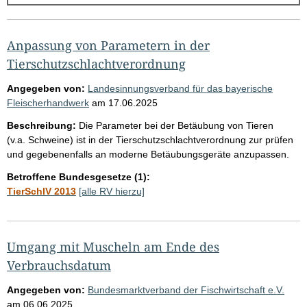
g
e
b
Anpassung von Parametern in der
n
Tierschutzschlachtverordnung
i
Angegeben von:
Landesinnungsverband für das bayerische
s
Fleischerhandwerk
am
17.06.2025
s
Beschreibung:
Die Parameter bei der Betäubung von Tieren
e
(v.a. Schweine) ist in der Tierschutzschlachtverordnung zur prüfen
und gegebenenfalls an moderne Betäubungsgeräte anzupassen.
p
r
Betroffene Bundesgesetze (1):
TierSchlV 2013
[alle RV hierzu]
o
S
e
Umgang mit Muscheln am Ende des
i
Verbrauchsdatum
t
Angegeben von:
Bundesmarktverband der Fischwirtschaft e.V.
e
am
06.06.2025