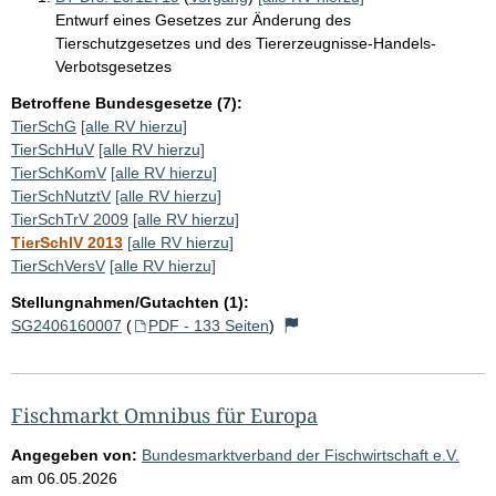
Entwurf eines Gesetzes zur Änderung des
Tierschutzgesetzes und des Tiererzeugnisse-Handels-
Verbotsgesetzes
Betroffene Bundesgesetze (7):
TierSchG
[alle RV hierzu]
TierSchHuV
[alle RV hierzu]
TierSchKomV
[alle RV hierzu]
TierSchNutztV
[alle RV hierzu]
TierSchTrV 2009
[alle RV hierzu]
TierSchlV 2013
[alle RV hierzu]
TierSchVersV
[alle RV hierzu]
Stellungnahmen/Gutachten (1):
SG2406160007
(
PDF - 133 Seiten
)
Fischmarkt Omnibus für Europa
Angegeben von:
Bundesmarktverband der Fischwirtschaft e.V.
am
06.05.2026