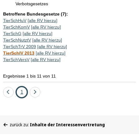
Verbotsgesetzes
Betroffene Bundesgesetze (7):
TierSchHuV
[alle RV hierzu]
TierSchKomV
[alle RV hierzu]
TierSchG
[alle RV hierzu]
TierSchNutztV
[alle RV hierzu]
TierSchTrV 2009
[alle RV hierzu]
TierSchlV 2013
[alle RV hierzu]
TierSchVersV
[alle RV hierzu]
Ergebnisse 1 bis 11 von 11
Eine
Seite
Eine
1
Seite
Seite
zurück
vor
Sie
zurück zu:
Inhalte der Interessenvertretung
befinden
sich