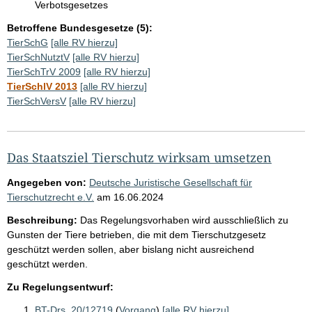
Verbotsgesetzes
Betroffene Bundesgesetze (5):
TierSchG
[alle RV hierzu]
TierSchNutztV
[alle RV hierzu]
TierSchTrV 2009
[alle RV hierzu]
TierSchlV 2013
[alle RV hierzu]
TierSchVersV
[alle RV hierzu]
Das Staatsziel Tierschutz wirksam umsetzen
Angegeben von:
Deutsche Juristische Gesellschaft für
Tierschutzrecht e.V.
am
16.06.2024
Beschreibung:
Das Regelungsvorhaben wird ausschließlich zu
Gunsten der Tiere betrieben, die mit dem Tierschutzgesetz
geschützt werden sollen, aber bislang nicht ausreichend
geschützt werden.
Zu Regelungsentwurf:
BT-Drs. 20/12719
(
Vorgang
)
[alle RV hierzu]