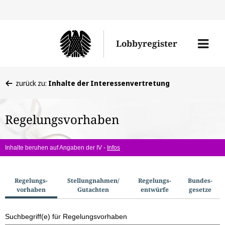
Direkt
Direk
zu
zum
Men
Lobbyregister
den
Inhal
öffne
Sucherge
Sie
zurück zu:
Inhalte der Interessenvertretung
befinden
sich
Regelungsvorhaben
hier:
Inhalte beruhen auf Angaben der IV -
Infos
S
Regelungs­
Stellungnahmen/​
Regelungs­
Bundes­
vorhaben
Gutachten
entwürfe
gesetze
u
c
Suchbegriff(e) für Regelungsvorhaben