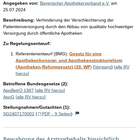
Angegeben von:
Bayerischer Apothekerverband e.V.
am
25.07.2024
Beschreibung:
Verhinderung der Verschlechterung der
Patientenversorgung durch den Abbau von qualitativ hochwertiger
Versorgung durch öffentliche Apotheken
Zu Regelungsentwurf:
Referentenentwurf (BMG):
Gesetz für eine
Apothekenhonorar- und Apothekenstrukturreform
(Apotheken-Reformgesetz) (20. WP
)
(
Vorgang
)
[alle RV
hierzu]
Betroffene Bundesgesetze (2):
ApoBetrO 1987
[alle RV hierzu]
ApoG
[alle RV hierzu]
Stellungnahmen/Gutachten (1):
SG2407170002
(
PDF - 9 Seiten
)
Bewahrung des Arztvorbehalts hinsichtlich