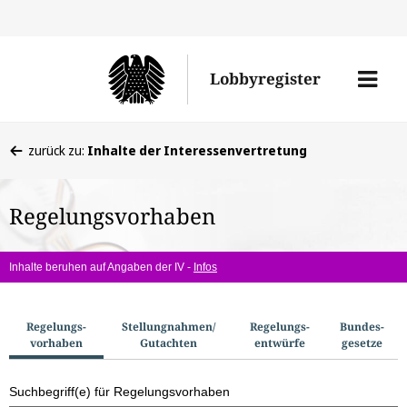
Direkt
Direk
zu
zum
Men
Lobbyregister
den
Inhal
öffne
Sucherge
Sie
zurück zu:
Inhalte der Interessenvertretung
befinden
sich
Regelungsvorhaben
hier:
Inhalte beruhen auf Angaben der IV -
Infos
S
Regelungs­
Stellungnahmen/​
Regelungs­
Bundes­
vorhaben
Gutachten
entwürfe
gesetze
u
c
Suchbegriff(e) für Regelungsvorhaben