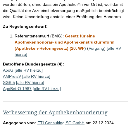
werden dürfen, ohne dass ein Apotheker*in vor Ort ist, weil damit
die Qualität der Arzneimittelversorgung maßgeblich beeinträchtigt
wird. Keine Umverteilung anstelle einer Erhöhung des Honorars
Zu Regelungsentwurf:
Referentenentwurf (BMG):
Gesetz für eine
Apothekenhonorar- und Apothekenstrukturreform
(Apotheken-Reformgesetz) (20. WP
)
(
Vorgang
)
[alle RV
hierzu]
Betroffene Bundesgesetze (4):
ApoG
[alle RV hierzu]
AMPreisV
[alle RV hierzu]
SGB 5
[alle RV hierzu]
ApoBetrO 1987
[alle RV hierzu]
Verbesserung der Apothekenhonorierung
Angegeben von:
FTI Consulting SC GmbH
am
23.12.2024