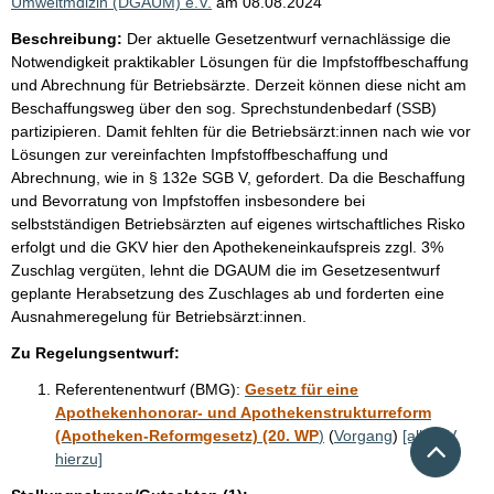
Umweltmdizin (DGAUM) e.V.
am
08.08.2024
Beschreibung:
Der aktuelle Gesetzentwurf vernachlässige die
Notwendigkeit praktikabler Lösungen für die Impfstoffbeschaffung
und Abrechnung für Betriebsärzte. Derzeit können diese nicht am
Beschaffungsweg über den sog. Sprechstundenbedarf (SSB)
partizipieren. Damit fehlten für die Betriebsärzt:innen nach wie vor
Lösungen zur vereinfachten Impfstoffbeschaffung und
Abrechnung, wie in § 132e SGB V, gefordert. Da die Beschaffung
und Bevorratung von Impfstoffen insbesondere bei
selbstständigen Betriebsärzten auf eigenes wirtschaftliches Risko
erfolgt und die GKV hier den Apothekeneinkaufspreis zzgl. 3%
Zuschlag vergüten, lehnt die DGAUM die im Gesetzesentwurf
geplante Herabsetzung des Zuschlages ab und forderten eine
Ausnahmeregelung für Betriebsärzt:innen.
Zu Regelungsentwurf:
Referentenentwurf (BMG):
Gesetz für eine
Apothekenhonorar- und Apothekenstrukturreform
(Apotheken-Reformgesetz) (20. WP
)
(
Vorgang
)
[alle RV
Nach 
hierzu]