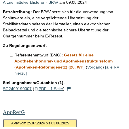
Arzneimittelverblisterer - BPAV
am
09.08.2024
Beschreibung:
Der BPAV setzt sich für die Verwendung von
Schüttware ein, eine verpflichtende Übermittlung der
Stabilitätsdaten seitens der Hersteller, einen elektronischen
Beipackzettel und die technische sichere Übermittlung der
Chargennummer beim E-Rezept.
Zu Regelungsentwurf:
Referentenentwurf (BMG):
Gesetz für eine
Apothekenhonorar- und Apothekenstrukturreform
(Apotheken-Reformgesetz) (20. WP
)
(
Vorgang
)
[alle RV
hierzu]
Stellungnahmen/Gutachten (1):
SG2409190007
(
PDF - 1 Seite
)
ApoRefG
Aktiv vom 25.07.2024 bis 03.06.2025