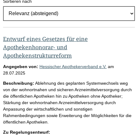
Sortieren nach
E
r
g
e
b
Entwurf eines Gesetzes für eine
n
Apothekenhonorar- und
i
Apothekenstrukturreform
s
Angegeben von:
Hessischer Apothekerverband e.V.
am
s
28.07.2025
e
Beschreibung:
Ablehnung des geplanten Systemwechsels weg
p
von der wohnortnahen und sicheren Arzneimittelversorgung durch
die öffentlichen Apotheken hin zu Apotheken ohne Apotheker;
r
Stärkung der wohnortnahen Arzneimittelversorgung durch
o
Anpassung der wirtschaftlichen und sonstigen
S
Rahmenbedingungen sowie Erweiterung der Möglichkeiten für die
öffentlichen Apotheken.
e
i
Zu Regelungsentwurf: