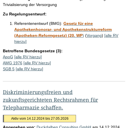
Trivialisierung der Versorgung
Zu Regelungsentwurf:
Referentenentwurf (BMG):
Gesetz für eine
Apothekenhonorar- und Apothekenstrukturreform
(Apotheken-Reformgesetz) (20. WP
)
(
Vorgang
)
[alle RV
hierzu]
Betroffene Bundesgesetze (3):
ApoG
[alle RV hierzu]
AMG 1976
[alle RV hierzu]
SGB 5
[alle RV hierzu]
Diskriminierungsfreien und
zukunftsgerichteten Rechtsrahmen für
Telepharmazie schaffen.
Aktiv vom 14.12.2024 bis 27.05.2026
Angegeben von:
Duckdalben Consulting GmbH
am
14.12.2024