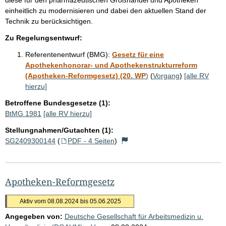
einheitlich zu modernisieren und dabei den aktuellen Stand der
Technik zu berücksichtigen.
Zu Regelungsentwurf:
Referentenentwurf (BMG):
Gesetz für eine
Apothekenhonorar- und Apothekenstrukturreform
(Apotheken-Reformgesetz) (20. WP
)
(
Vorgang
)
[alle RV
hierzu]
Betroffene Bundesgesetze (1):
BtMG 1981
[alle RV hierzu]
Stellungnahmen/Gutachten (1):
SG2409300144
(
PDF - 4 Seiten
)
Apotheken-Reformgesetz
Aktiv vom 08.08.2024 bis 05.06.2025
Angegeben von:
Deutsche Gesellschaft für Arbeitsmedizin u.