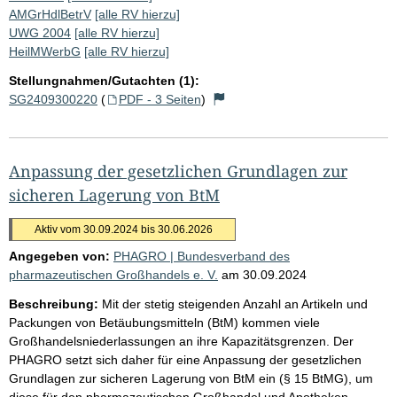
AMGrHdlBetrV
[alle RV hierzu]
UWG 2004
[alle RV hierzu]
HeilMWerbG
[alle RV hierzu]
Stellungnahmen/Gutachten (1):
SG2409300220
(
PDF - 3 Seiten
)
Anpassung der gesetzlichen Grundlagen zur
sicheren Lagerung von BtM
Aktiv vom 30.09.2024 bis 30.06.2026
Angegeben von:
PHAGRO | Bundesverband des
pharmazeutischen Großhandels e. V.
am
30.09.2024
Beschreibung:
Mit der stetig steigenden Anzahl an Artikeln und
Packungen von Betäubungsmitteln (BtM) kommen viele
Großhandelsniederlassungen an ihre Kapazitätsgrenzen. Der
PHAGRO setzt sich daher für eine Anpassung der gesetzlichen
Grundlagen zur sicheren Lagerung von BtM ein (§ 15 BtMG), um
diese für den pharmazeutischen Großhandel und Apotheken