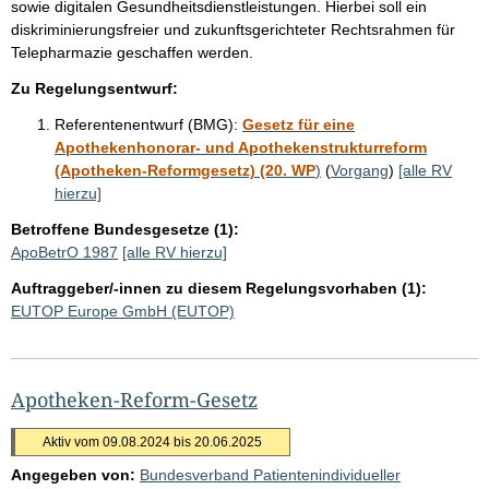
sowie digitalen Gesundheitsdienstleistungen. Hierbei soll ein
diskriminierungsfreier und zukunftsgerichteter Rechtsrahmen für
Telepharmazie geschaffen werden.
Zu Regelungsentwurf:
Referentenentwurf (BMG):
Gesetz für eine
Apothekenhonorar- und Apothekenstrukturreform
(Apotheken-Reformgesetz) (20. WP
)
(
Vorgang
)
[alle RV
hierzu]
Betroffene Bundesgesetze (1):
ApoBetrO 1987
[alle RV hierzu]
Auftraggeber/-innen zu diesem Regelungsvorhaben (1):
EUTOP Europe GmbH (EUTOP)
Apotheken-Reform-Gesetz
Aktiv vom 09.08.2024 bis 20.06.2025
Angegeben von:
Bundesverband Patientenindividueller