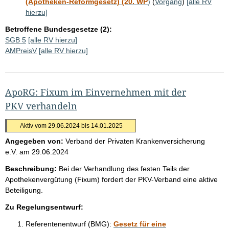
(Apotheken-Reformgesetz) (20. WP
)
(
Vorgang
)
[alle RV
hierzu]
Betroffene Bundesgesetze (2):
SGB 5
[alle RV hierzu]
AMPreisV
[alle RV hierzu]
ApoRG: Fixum im Einvernehmen mit der
PKV verhandeln
Aktiv vom 29.06.2024 bis 14.01.2025
Angegeben von:
Verband der Privaten Krankenversicherung
e.V.
am
29.06.2024
Beschreibung:
Bei der Verhandlung des festen Teils der
Apothekenvergütung (Fixum) fordert der PKV-Verband eine aktive
Beteiligung.
Zu Regelungsentwurf:
Referentenentwurf (BMG):
Gesetz für eine