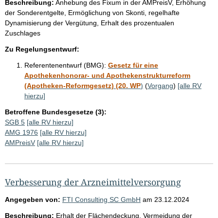
Beschreibung:
Anhebung des Fixum in der AMPreisV, Erhöhung
der Sonderentgelte, Ermöglichung von Skonti, regelhafte
Dynamisierung der Vergütung, Erhalt des prozentualen
Zuschlages
Zu Regelungsentwurf:
Referentenentwurf (BMG):
Gesetz für eine
Apothekenhonorar- und Apothekenstrukturreform
(Apotheken-Reformgesetz) (20. WP
)
(
Vorgang
)
[alle RV
hierzu]
Betroffene Bundesgesetze (3):
SGB 5
[alle RV hierzu]
AMG 1976
[alle RV hierzu]
AMPreisV
[alle RV hierzu]
Verbesserung der Arzneimittelversorgung
Angegeben von:
FTI Consulting SC GmbH
am
23.12.2024
Beschreibung:
Erhalt der Flächendeckung, Vermeidung der