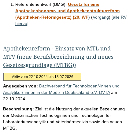
t
Referentenentwurf (BMG):
Gesetz für eine
Apothekenhonorar- und Apothekenstrukturreform
e
(Apotheken-Reformgesetz) (20. WP
)
(
Vorgang
)
[alle RV
hierzu]
Apothekenreform - Einsatz von MTL und
MTV (neue Berufsbezeichnung und neues
Gesetzesgrundlage (MTBG))
Aktiv vom 22.10.2024 bis 13.07.2026
Angegeben von:
Dachverband für Technologen/-innen und
Analytiker/-innen in der Medizin Deutschland e.V. DVTA
am
22.10.2024
Beschreibung:
Ziel ist die Nutzung der aktuellen Bezeichnung
der Medizinischen Technologinnen und Technologen für
Laboratoriumsanalytik und Veterinärmedizin sowie des neuen
MTBG.