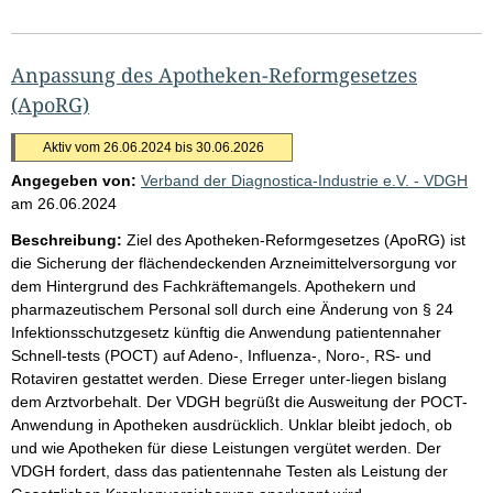
Anpassung des Apotheken-Reformgesetzes
(ApoRG)
Aktiv vom 26.06.2024 bis 30.06.2026
Angegeben von:
Verband der Diagnostica-Industrie e.V. - VDGH
am
26.06.2024
Beschreibung:
Ziel des Apotheken-Reformgesetzes (ApoRG) ist
die Sicherung der flächendeckenden Arzneimittelversorgung vor
dem Hintergrund des Fachkräftemangels. Apothekern und
pharmazeutischem Personal soll durch eine Änderung von § 24
Infektionsschutzgesetz künftig die Anwendung patientennaher
Schnell-tests (POCT) auf Adeno-, Influenza-, Noro-, RS- und
Rotaviren gestattet werden. Diese Erreger unter-liegen bislang
dem Arztvorbehalt. Der VDGH begrüßt die Ausweitung der POCT-
Anwendung in Apotheken ausdrücklich. Unklar bleibt jedoch, ob
und wie Apotheken für diese Leistungen vergütet werden. Der
VDGH fordert, dass das patientennahe Testen als Leistung der