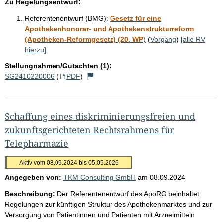
Zu Regelungsentwurf:
Referentenentwurf (BMG):
Gesetz für eine
Apothekenhonorar- und Apothekenstrukturreform
(Apotheken-Reformgesetz) (20. WP
)
(
Vorgang
)
[alle RV
hierzu]
Stellungnahmen/Gutachten (1):
SG2410220006
(
PDF
)
Schaffung eines diskriminierungsfreien und
zukunftsgerichteten Rechtsrahmens für
Telepharmazie
Aktiv vom 08.09.2024 bis 05.05.2026
Angegeben von:
TKM Consulting GmbH
am
08.09.2024
Beschreibung:
Der Referentenentwurf des ApoRG beinhaltet
Regelungen zur künftigen Struktur des Apothekenmarktes und zur
Versorgung von Patientinnen und Patienten mit Arzneimitteln