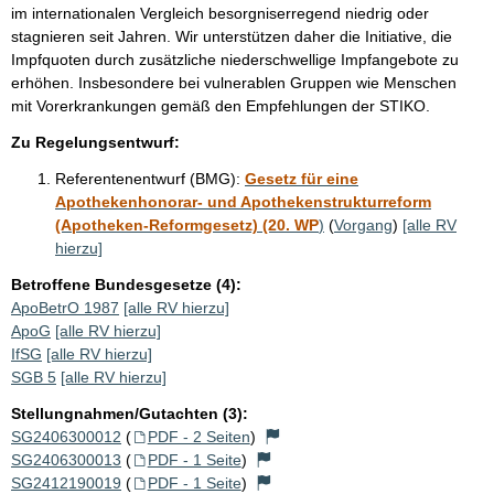
im internationalen Vergleich besorgniserregend niedrig oder
stagnieren seit Jahren. Wir unterstützen daher die Initiative, die
Impfquoten durch zusätzliche niederschwellige Impfangebote zu
erhöhen. Insbesondere bei vulnerablen Gruppen wie Menschen
mit Vorerkrankungen gemäß den Empfehlungen der STIKO.
Zu Regelungsentwurf:
Referentenentwurf (BMG):
Gesetz für eine
Apothekenhonorar- und Apothekenstrukturreform
(Apotheken-Reformgesetz) (20. WP
)
(
Vorgang
)
[alle RV
hierzu]
Betroffene Bundesgesetze (4):
ApoBetrO 1987
[alle RV hierzu]
ApoG
[alle RV hierzu]
IfSG
[alle RV hierzu]
SGB 5
[alle RV hierzu]
Stellungnahmen/Gutachten (3):
SG2406300012
(
PDF - 2 Seiten
)
SG2406300013
(
PDF - 1 Seite
)
SG2412190019
(
PDF - 1 Seite
)