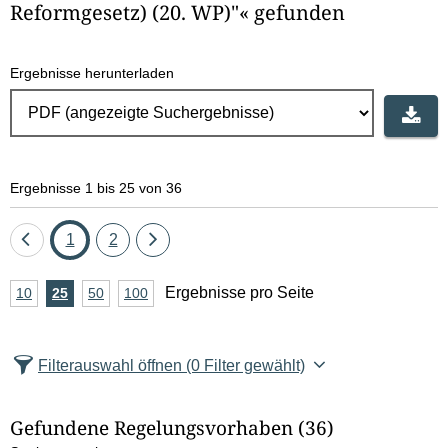
Reformgesetz) (20. WP)"« gefunden
Ergebnisse herunterladen
Ergebnisse 1 bis 25 von 36
Eine
Seite
Seite
Eine
1
2
Seite
Seite
A
Ergebnisse pro Seite
10
Ergebnisse
25
Ergebnisse
50
Ergebnisse
100
Ergebnisse
zurück
vor
n
pro
pro
pro
pro
Seite
Seite
Seite
Seite
z
Filterauswahl öffnen
(0 Filter gewählt)
a
h
Gefundene Regelungsvorhaben
(36)
l