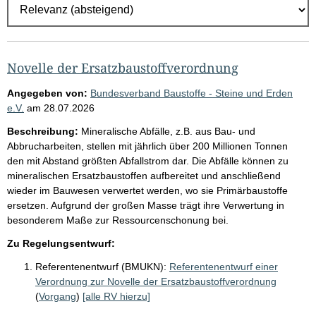
r
g
e
b
Novelle der Ersatzbaustoffverordnung
n
Angegeben von:
Bundesverband Baustoffe - Steine und Erden
i
e.V.
am
28.07.2026
s
Beschreibung:
Mineralische Abfälle, z.B. aus Bau- und
s
Abbrucharbeiten, stellen mit jährlich über 200 Millionen Tonnen
den mit Abstand größten Abfallstrom dar. Die Abfälle können zu
e
mineralischen Ersatzbaustoffen aufbereitet und anschließend
p
wieder im Bauwesen verwertet werden, wo sie Primärbaustoffe
r
ersetzen. Aufgrund der großen Masse trägt ihre Verwertung in
besonderem Maße zur Ressourcenschonung bei.
o
S
Zu Regelungsentwurf:
e
Referentenentwurf (BMUKN):
Referentenentwurf einer
i
Verordnung zur Novelle der Ersatzbaustoffverordnung
(
Vorgang
)
[alle RV hierzu]
t