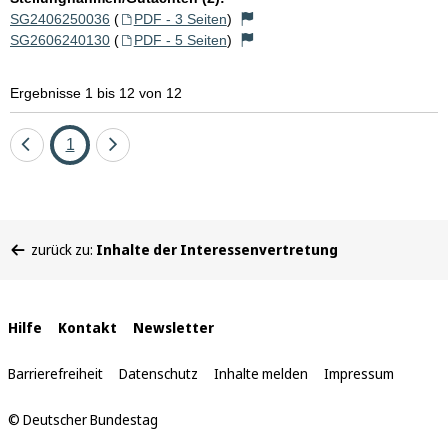
SG2406250036
(
PDF - 3 Seiten
)
SG2606240130
(
PDF - 5 Seiten
)
Ergebnisse 1 bis 12 von 12
Eine
Seite
Eine
1
Seite
Seite
zurück
vor
Sie
zurück zu:
Inhalte der Interessenvertretung
befinden
sich
hier:
Interne
Hilfe
Kontakt
Newsletter
Links
Barrierefreiheit
Datenschutz
Inhalte melden
Impressum
© Deutscher Bundestag