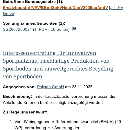
Betroffene Bundesgesetze (1):
e
ErsatzbaustoffVEV/BBodSchVNeuf/DepV2009uaÄndV
[alle RV
hierzu]
Stellungnahmen/Gutachten (1):
SG2607280024
(
PDF - 18 Seiten
)
Interessenvertretung für innovativen
Sportplatzbau, nachhaltige Produktion von
Sportböden und umweltgerechtes Recycling
von Sportböden
Angegeben von:
Polytan GmbH
am
28.11.2025
Beschreibung:
In der Ersatzbaustoffverordnung müssen die
Abfallende Kriterien berücksichtigt/hinzugefügt werden.
Zu Regelungsentwurf:
Vom IV eingegebener Referentenentwurfstitel (BMUV) (20.
WP):
Verordnung zur Änderung der