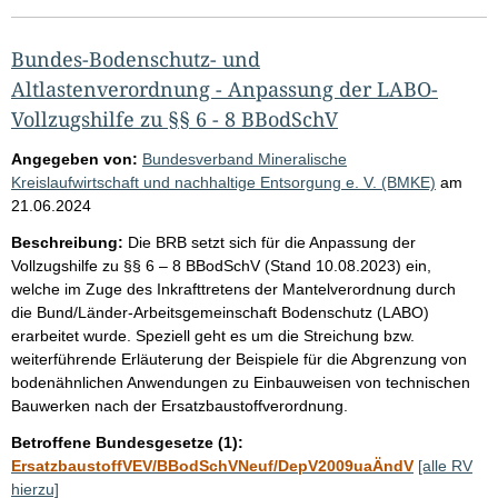
Bundes-Bodenschutz- und
Altlastenverordnung - Anpassung der LABO-
Vollzugshilfe zu §§ 6 - 8 BBodSchV
Angegeben von:
Bundesverband Mineralische
Kreislaufwirtschaft und nachhaltige Entsorgung e. V. (BMKE)
am
21.06.2024
Beschreibung:
Die BRB setzt sich für die Anpassung der
Vollzugshilfe zu §§ 6 – 8 BBodSchV (Stand 10.08.2023) ein,
welche im Zuge des Inkrafttretens der Mantelverordnung durch
die Bund/Länder-Arbeitsgemeinschaft Bodenschutz (LABO)
erarbeitet wurde. Speziell geht es um die Streichung bzw.
weiterführende Erläuterung der Beispiele für die Abgrenzung von
bodenähnlichen Anwendungen zu Einbauweisen von technischen
Bauwerken nach der Ersatzbaustoffverordnung.
Betroffene Bundesgesetze (1):
ErsatzbaustoffVEV/BBodSchVNeuf/DepV2009uaÄndV
[alle RV
hierzu]