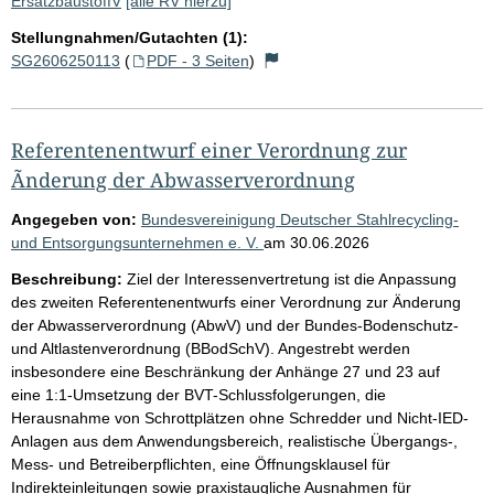
ErsatzbaustoffV
[alle RV hierzu]
Stellungnahmen/Gutachten (1):
SG2606250113
(
PDF - 3 Seiten
)
Referentenentwurf einer Verordnung zur
Ãnderung der Abwasserverordnung
Angegeben von:
Bundesvereinigung Deutscher Stahlrecycling-
und Entsorgungsunternehmen e. V.
am
30.06.2026
Beschreibung:
Ziel der Interessenvertretung ist die Anpassung
des zweiten Referentenentwurfs einer Verordnung zur Änderung
der Abwasserverordnung (AbwV) und der Bundes-Bodenschutz-
und Altlastenverordnung (BBodSchV). Angestrebt werden
insbesondere eine Beschränkung der Anhänge 27 und 23 auf
eine 1:1-Umsetzung der BVT-Schlussfolgerungen, die
Herausnahme von Schrottplätzen ohne Schredder und Nicht-IED-
Anlagen aus dem Anwendungsbereich, realistische Übergangs-,
Mess- und Betreiberpflichten, eine Öffnungsklausel für
Indirekteinleitungen sowie praxistaugliche Ausnahmen für