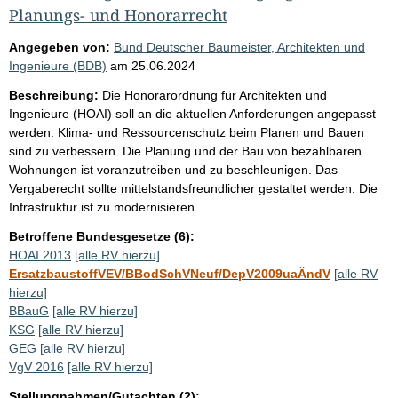
Planungs- und Honorarrecht
Angegeben von:
Bund Deutscher Baumeister, Architekten und
Ingenieure (BDB)
am
25.06.2024
Beschreibung:
Die Honorarordnung für Architekten und
Ingenieure (HOAI) soll an die aktuellen Anforderungen angepasst
werden. Klima- und Ressourcenschutz beim Planen und Bauen
sind zu verbessern. Die Planung und der Bau von bezahlbaren
Wohnungen ist voranzutreiben und zu beschleunigen. Das
Vergaberecht sollte mittelstandsfreundlicher gestaltet werden. Die
Infrastruktur ist zu modernisieren.
Betroffene Bundesgesetze (6):
HOAI 2013
[alle RV hierzu]
ErsatzbaustoffVEV/BBodSchVNeuf/DepV2009uaÄndV
[alle RV
hierzu]
BBauG
[alle RV hierzu]
KSG
[alle RV hierzu]
GEG
[alle RV hierzu]
VgV 2016
[alle RV hierzu]
Stellungnahmen/Gutachten (2):