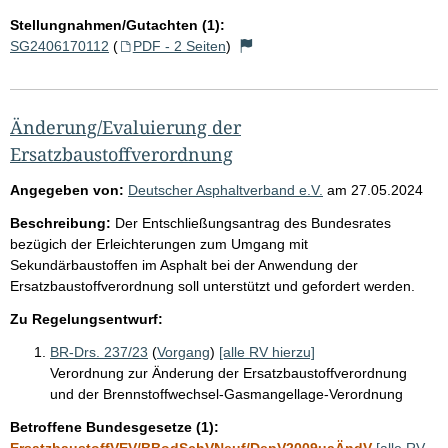
Stellungnahmen/Gutachten (1):
SG2406170112
(
PDF - 2 Seiten
)
Änderung/Evaluierung der
Ersatzbaustoffverordnung
Angegeben von:
Deutscher Asphaltverband e.V.
am
27.05.2024
Beschreibung:
Der Entschließungsantrag des Bundesrates
bezügich der Erleichterungen zum Umgang mit
Sekundärbaustoffen im Asphalt bei der Anwendung der
Ersatzbaustoffverordnung soll unterstützt und gefordert werden.
Zu Regelungsentwurf:
BR-Drs. 237/23
(
Vorgang
)
[alle RV hierzu]
Verordnung zur Änderung der Ersatzbaustoffverordnung
und der Brennstoffwechsel-Gasmangellage-Verordnung
Betroffene Bundesgesetze (1):
ErsatzbaustoffVEV/BBodSchVNeuf/DepV2009uaÄndV
[alle RV