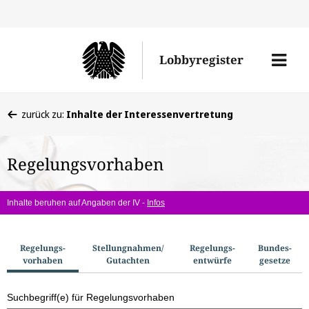
Direkt
Direk
zu
zum
Men
Lobbyregister
den
Inhal
öffne
Sucherge
Sie
zurück zu:
Inhalte der Interessenvertretung
befinden
sich
Regelungsvorhaben
hier:
Inhalte beruhen auf Angaben der IV -
Infos
S
Regelungs­
Stellungnahmen/​
Regelungs­
Bundes­
vorhaben
Gutachten
entwürfe
gesetze
u
c
Suchbegriff(e) für Regelungsvorhaben