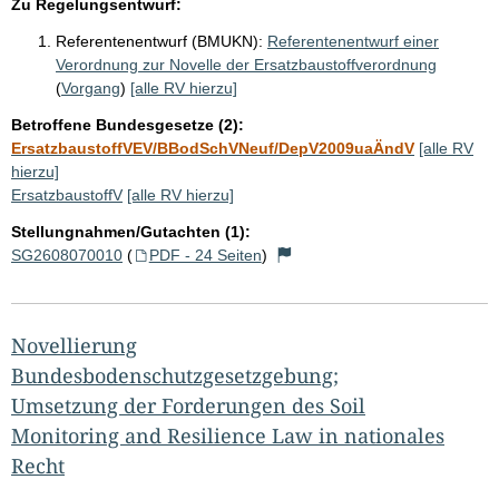
Zu Regelungsentwurf:
Referentenentwurf (BMUKN):
Referentenentwurf einer
Verordnung zur Novelle der Ersatzbaustoffverordnung
(
Vorgang
)
[alle RV hierzu]
Betroffene Bundesgesetze (2):
ErsatzbaustoffVEV/BBodSchVNeuf/DepV2009uaÄndV
[alle RV
hierzu]
ErsatzbaustoffV
[alle RV hierzu]
Stellungnahmen/Gutachten (1):
SG2608070010
(
PDF - 24 Seiten
)
Novellierung
Bundesbodenschutzgesetzgebung;
Umsetzung der Forderungen des Soil
Monitoring and Resilience Law in nationales
Recht