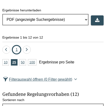
Ergebnisse herunterladen
Ergebnisse 1 bis 12 von 12
Eine
Seite
Eine
1
Seite
Seite
A
Ergebnisse pro Seite
10
Ergebnisse
25
Ergebnisse
50
Ergebnisse
100
Ergebnisse
zurück
vor
n
pro
pro
pro
pro
Seite
Seite
Seite
Seite
z
Filterauswahl öffnen
(0 Filter gewählt)
a
h
Gefundene Regelungsvorhaben
(12)
l
Sortieren nach
E