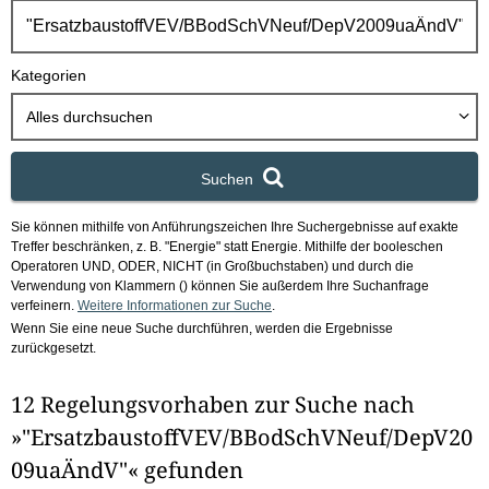
h
b
o
Kategorien
x
Alles durchsuchen
Suchen
Sie können mithilfe von Anführungszeichen Ihre Suchergebnisse auf exakte
Treffer beschränken, z. B. "Energie" statt Energie.
Mithilfe der booleschen
Operatoren UND, ODER, NICHT (in Großbuchstaben) und durch die
Verwendung von Klammern () können Sie außerdem Ihre Suchanfrage
verfeinern.
Weitere Informationen zur Suche
.
Wenn Sie eine neue Suche durchführen, werden die Ergebnisse
zurückgesetzt.
12 Regelungsvorhaben zur Suche nach
»"ErsatzbaustoffVEV/BBodSchVNeuf/DepV20
09uaÄndV"« gefunden