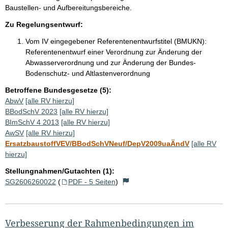
Baustellen- und Aufbereitungsbereiche.
Zu Regelungsentwurf:
Vom IV eingegebener Referentenentwurfstitel (BMUKN):
Referentenentwurf einer Verordnung zur Änderung der
Abwasserverordnung und zur Änderung der Bundes-
Bodenschutz- und Altlastenverordnung
Betroffene Bundesgesetze (5):
AbwV
[alle RV hierzu]
BBodSchV 2023
[alle RV hierzu]
BImSchV 4 2013
[alle RV hierzu]
AwSV
[alle RV hierzu]
ErsatzbaustoffVEV/BBodSchVNeuf/DepV2009uaÄndV
[alle RV
hierzu]
Stellungnahmen/Gutachten (1):
SG2606260022
(
PDF - 5 Seiten
)
Verbesserung der Rahmenbedingungen im