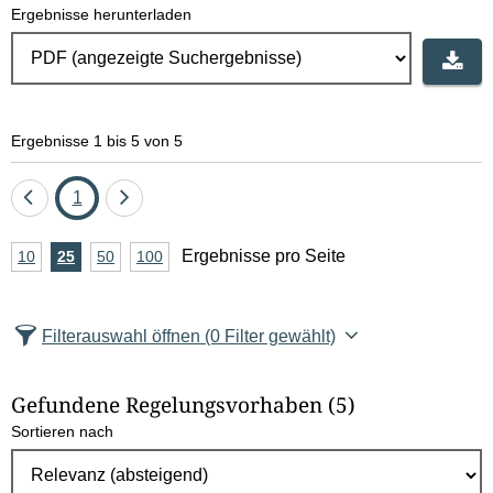
Ergebnisse herunterladen
Ergebnisse 1 bis 5 von 5
Eine
Seite
Eine
1
Seite
Seite
A
Ergebnisse pro Seite
10
Ergebnisse
25
Ergebnisse
50
Ergebnisse
100
Ergebnisse
zurück
vor
n
pro
pro
pro
pro
Seite
Seite
Seite
Seite
z
Filterauswahl öffnen
(0 Filter gewählt)
a
h
Gefundene Regelungsvorhaben
(5)
l
Sortieren nach
E
r