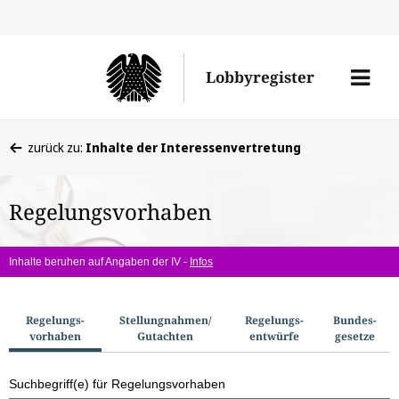
Direkt
Direk
zu
zum
Men
Lobbyregister
den
Inhal
öffne
Sucherge
Sie
zurück zu:
Inhalte der Interessenvertretung
befinden
sich
Regelungsvorhaben
hier:
Inhalte beruhen auf Angaben der IV -
Infos
S
Regelungs­
Stellungnahmen/​
Regelungs­
Bundes­
vorhaben
Gutachten
entwürfe
gesetze
u
c
Suchbegriff(e) für Regelungsvorhaben