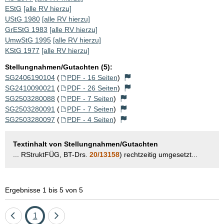
EStG
[alle RV hierzu]
UStG 1980
[alle RV hierzu]
GrEStG 1983
[alle RV hierzu]
UmwStG 1995
[alle RV hierzu]
KStG 1977
[alle RV hierzu]
Stellungnahmen/Gutachten (5):
SG2406190104
(
PDF - 16 Seiten
)
SG2410090021
(
PDF - 26 Seiten
)
SG2503280088
(
PDF - 7 Seiten
)
SG2503280091
(
PDF - 7 Seiten
)
SG2503280097
(
PDF - 4 Seiten
)
Textinhalt von Stellungnahmen/Gutachten
... RStruktFÜG, BT-Drs.
20/13158
) rechtzeitig umgesetzt...
Ergebnisse 1 bis 5 von 5
Eine
Seite
Eine
1