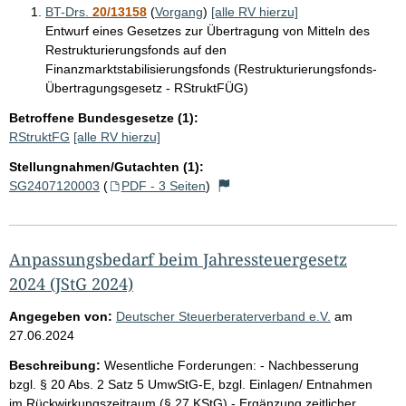
BT-Drs.
20/13158
(
Vorgang
)
[alle RV hierzu]
Entwurf eines Gesetzes zur Übertragung von Mitteln des
Restrukturierungsfonds auf den
Finanzmarktstabilisierungsfonds (Restrukturierungsfonds-
Übertragungsgesetz - RStruktFÜG)
Betroffene Bundesgesetze (1):
RStruktFG
[alle RV hierzu]
Stellungnahmen/Gutachten (1):
SG2407120003
(
PDF - 3 Seiten
)
Anpassungsbedarf beim Jahressteuergesetz
2024 (JStG 2024)
Angegeben von:
Deutscher Steuerberaterverband e.V.
am
27.06.2024
Beschreibung:
Wesentliche Forderungen: - Nachbesserung
bzgl. § 20 Abs. 2 Satz 5 UmwStG-E, bzgl. Einlagen/ Entnahmen
im Rückwirkungszeitraum (§ 27 KStG) - Ergänzung zeitlicher