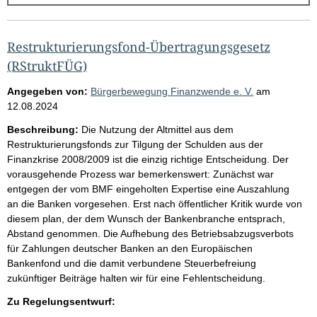
g
e
b
Restrukturierungsfond-Übertragungsgesetz
n
(RStruktFÜG)
i
Angegeben von:
Bürgerbewegung Finanzwende e. V.
am
s
12.08.2024
s
Beschreibung:
Die Nutzung der Altmittel aus dem
e
Restrukturierungsfonds zur Tilgung der Schulden aus der
Finanzkrise 2008/2009 ist die einzig richtige Entscheidung. Der
p
vorausgehende Prozess war bemerkenswert: Zunächst war
r
entgegen der vom BMF eingeholten Expertise eine Auszahlung
o
an die Banken vorgesehen. Erst nach öffentlicher Kritik wurde von
diesem plan, der dem Wunsch der Bankenbranche entsprach,
S
Abstand genommen. Die Aufhebung des Betriebsabzugsverbots
e
für Zahlungen deutscher Banken an den Europäischen
i
Bankenfond und die damit verbundene Steuerbefreiung
zukünftiger Beiträge halten wir für eine Fehlentscheidung.
t
e
Zu Regelungsentwurf: