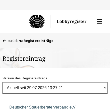
Direk
zum
Men
Lobbyregister
Inhal
öffne
Sie
zurück zu:
Registereinträge
befinden
sich
Registereintrag
hier:
Version des Registereintrags
Navigation
Deutscher Steuerberaterverband e.V.