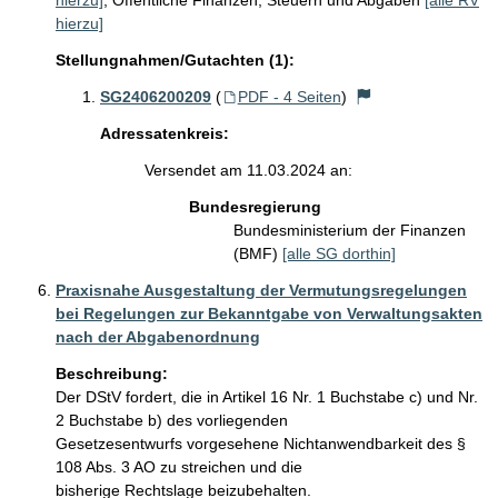
hierzu]
;
Öffentliche Finanzen, Steuern und Abgaben
[alle RV
hierzu]
Stellungnahmen/Gutachten (1):
SG2406200209
(
PDF - 4 Seiten
)
Adressatenkreis:
Versendet am 11.03.2024 an:
Bundesregierung
Bundesministerium der Finanzen
(BMF)
[alle SG dorthin]
Praxisnahe Ausgestaltung der Vermutungsregelungen
bei Regelungen zur Bekanntgabe von Verwaltungsakten
nach der Abgabenordnung
Beschreibung:
Der DStV fordert, die in Artikel 16 Nr. 1 Buchstabe c) und Nr. 
2 Buchstabe b) des vorliegenden 

Gesetzesentwurfs vorgesehene Nichtanwendbarkeit des § 
108 Abs. 3 AO zu streichen und die 

bisherige Rechtslage beizubehalten.
