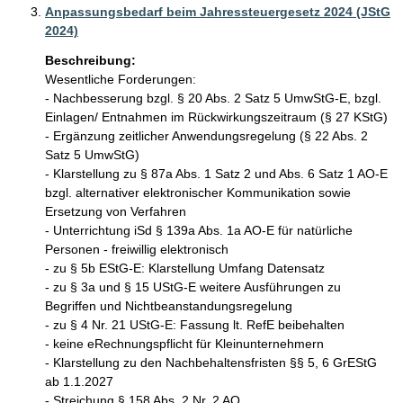
Anpassungsbedarf beim Jahressteuergesetz 2024 (JStG
2024)
Beschreibung:
Wesentliche Forderungen:

- Nachbesserung bzgl. § 20 Abs. 2 Satz 5 UmwStG-E, bzgl. 
Einlagen/ Entnahmen im Rückwirkungszeitraum (§ 27 KStG)

- Ergänzung zeitlicher Anwendungsregelung (§ 22 Abs. 2 
Satz 5 UmwStG)

- Klarstellung zu § 87a Abs. 1 Satz 2 und Abs. 6 Satz 1 AO-E 
bzgl. alternativer elektronischer Kommunikation sowie 
Ersetzung von Verfahren

- Unterrichtung iSd § 139a Abs. 1a AO-E für natürliche 
Personen - freiwillig elektronisch

- zu § 5b EStG-E: Klarstellung Umfang Datensatz

- zu § 3a und § 15 UStG-E weitere Ausführungen zu 
Begriffen und Nichtbeanstandungsregelung

- zu § 4 Nr. 21 UStG-E: Fassung lt. RefE beibehalten

- keine eRechnungspflicht für Kleinunternehmern

- Klarstellung zu den Nachbehaltensfristen §§ 5, 6 GrEStG 
ab 1.1.2027

- Streichung § 158 Abs. 2 Nr. 2 AO 