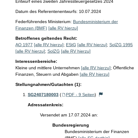
Entwurf eines zweiten Jahressteuergesetzes 2024
Datum des Referentenentwurfs: 10.07.2024
Federführendes Ministerium:
Bundesministerium der
Finanzen (BMF)
[alle RV hierzu]
Betroffenes geltendes Recht:
AO 1977
[alle RV hierzu]
;
EStG
[alle RV hierzu]
;
SolZG 1995
[alle RV hierzu]
;
SolZG
[alle RV hierzu]
Interessenbereiche:
Kleine und mittlere Unternehmen
[alle RV hierzu]
;
Öffentliche
Finanzen, Steuern und Abgaben
[alle RV hierzu]
Stellungnahmen/Gutachten (1):
SG2407180003
(
PDF - 9 Seiten
)
Adressatenkreis:
Versendet am 17.07.2024 an:
Bundesregierung
Bundesministerium der Finanzen