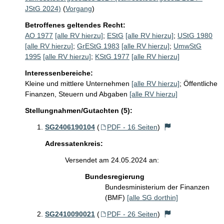
JStG 2024)
(
Vorgang
)
Betroffenes geltendes Recht:
AO 1977
[alle RV hierzu]
;
EStG
[alle RV hierzu]
;
UStG 1980
[alle RV hierzu]
;
GrEStG 1983
[alle RV hierzu]
;
UmwStG
1995
[alle RV hierzu]
;
KStG 1977
[alle RV hierzu]
Interessenbereiche:
Kleine und mittlere Unternehmen
[alle RV hierzu]
;
Öffentliche
Finanzen, Steuern und Abgaben
[alle RV hierzu]
Stellungnahmen/Gutachten (5):
SG2406190104
(
PDF - 16 Seiten
)
Adressatenkreis:
Versendet am 24.05.2024 an:
Bundesregierung
Bundesministerium der Finanzen
(BMF)
[alle SG dorthin]
SG2410090021
(
PDF - 26 Seiten
)