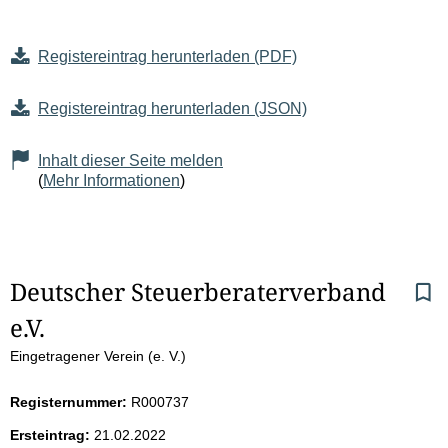
Registereintrag herunterladen (PDF)
Registereintrag herunterladen (JSON)
Inhalt dieser Seite melden
(
Mehr Informationen
)
S
Deutscher Steuerberaterverband 
e.V.
e
Eingetragener Verein (e. V.)
i
Registernummer:
R000737
t
Ersteintrag:
21.02.2022