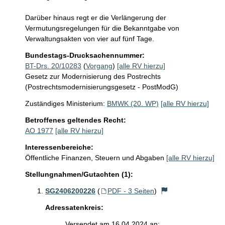
Darüber hinaus regt er die Verlängerung der 
Vermutungsregelungen für die Bekanntgabe von 
Verwaltungsakten von vier auf fünf Tage.
Bundestags-Drucksachennummer:
BT-Drs. 20/10283
(
Vorgang
)
[alle RV hierzu]
Gesetz zur Modernisierung des Postrechts
(Postrechtsmodernisierungsgesetz - PostModG)
Zuständiges Ministerium:
BMWK (20. WP)
[alle RV hierzu]
Betroffenes geltendes Recht:
AO 1977
[alle RV hierzu]
Interessenbereiche:
Öffentliche Finanzen, Steuern und Abgaben
[alle RV hierzu]
Stellungnahmen/Gutachten (1):
SG2406200226
(
PDF - 3 Seiten
)
Adressatenkreis:
Versendet am 16.04.2024 an: