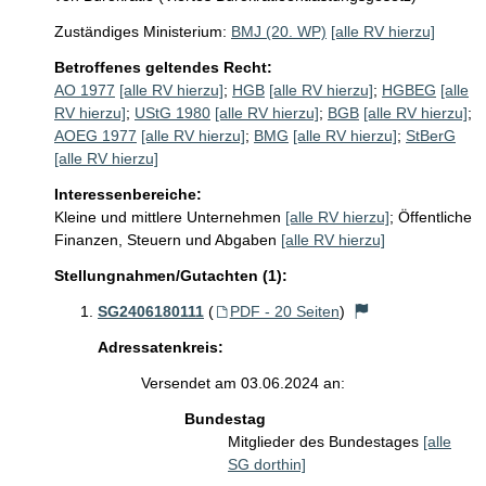
Zuständiges Ministerium:
BMJ (20. WP)
[alle RV hierzu]
Betroffenes geltendes Recht:
AO 1977
[alle RV hierzu]
;
HGB
[alle RV hierzu]
;
HGBEG
[alle
RV hierzu]
;
UStG 1980
[alle RV hierzu]
;
BGB
[alle RV hierzu]
;
AOEG 1977
[alle RV hierzu]
;
BMG
[alle RV hierzu]
;
StBerG
[alle RV hierzu]
Interessenbereiche:
Kleine und mittlere Unternehmen
[alle RV hierzu]
;
Öffentliche
Finanzen, Steuern und Abgaben
[alle RV hierzu]
Stellungnahmen/Gutachten (1):
SG2406180111
(
PDF - 20 Seiten
)
Adressatenkreis:
Versendet am 03.06.2024 an:
Bundestag
Mitglieder des Bundestages
[alle
SG dorthin]