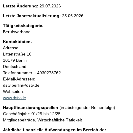
e
Letzte Änderung:
29.07.2026
n
Letzte Jahresaktualisierung:
25.06.2026
i
Tätigkeitskategorie:
Berufsverband
n
Kontaktdaten:
Adresse:
h
Littenstraße
10
10179
Berlin
a
Deutschland
K
Telefonnummer: +4930278762
l
o
E-Mail-Adressen:
n
dstv.berlin@dstv.de
t
t
Webseiten:
a
www.dstv.de
k
Hauptfinanzierungsquellen
(in absteigender Reihenfolge):
t
Geschäftsjahr: 01/25 bis 12/25
i
Mitgliedsbeiträge, Wirtschaftliche Tätigkeit
n
f
Jährliche finanzielle Aufwendungen im Bereich der