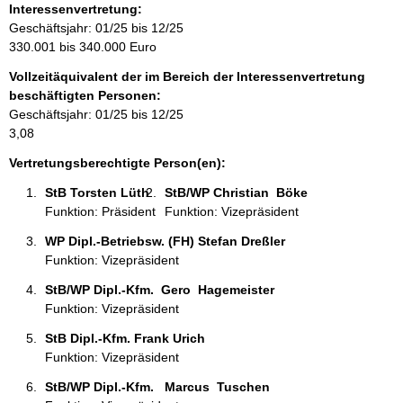
o
Interessenvertretung:
r
Geschäftsjahr: 01/25 bis 12/25
m
330.001 bis 340.000 Euro
a
Vollzeitäquivalent der im Bereich der Interessenvertretung
t
beschäftigten Personen:
i
Geschäftsjahr: 01/25 bis 12/25
o
3,08
n
e
Vertretungsberechtigte Person(en):
n
StB Torsten Lüth 
StB/WP Christian  Böke 
:
Funktion: Präsident
Funktion: Vizepräsident
WP Dipl.-Betriebsw. (FH) Stefan Dreßler 
Funktion: Vizepräsident
StB/WP Dipl.-Kfm.  Gero  Hagemeister 
Funktion: Vizepräsident
StB Dipl.-Kfm. Frank Urich 
Funktion: Vizepräsident
StB/WP Dipl.-Kfm.   Marcus  Tuschen  