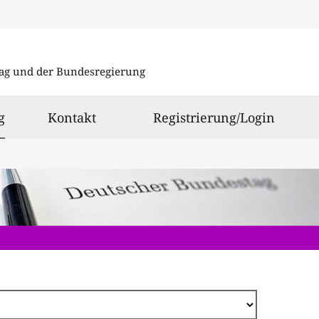
Direkt
zum
ag und der Bundesregierung
Inhalt
ausgewählt
g
Kontakt
Registrierung/Login