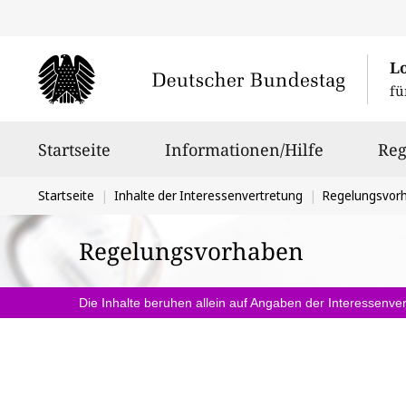
L
fü
Hauptnavigation
Startseite
Informationen/Hilfe
Reg
Sie
Startseite
Inhalte der Interessenvertretung
Regelungsvor
befinden
Regelungsvorhaben
sich
hier:
Die Inhalte beruhen allein auf Angaben der Interessenver