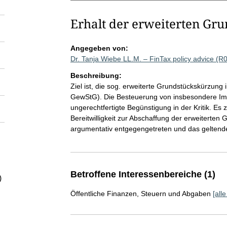
Erhalt der erweiterten Gr
Angegeben von:
Dr. Tanja Wiebe LL.M. – FinTax policy advice (R
Beschreibung:
Ziel ist, die sog. erweiterte Grundstückskürzung 
GewStG). Die Besteuerung von insbesondere Immo
ungerechtfertigte Begünstigung in der Kritik. Es 
Bereitwilligkeit zur Abschaffung der erweiterten
argumentativ entgegengetreten und das geltend
Betroffene Interessenbereiche (1)
)
Öffentliche Finanzen, Steuern und Abgaben
[all