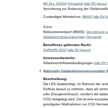
BR-Drs. 403/24
(
Vorgang
)
[alle RV hierzu]
Verordnung zur Änderung der Gefahrstoff
Zuständiges Ministerium:
BMAS
[alle RV h
Zuvor:
Referentenentwurf (BMAS):
Verordnung zu
Arbeitsschutzverordnungen
(
Vorgang
)
Betroffenes geltendes Recht:
GefStoffV 2010
[alle RV hierzu]
Interessenbereiche:
Arbeitsrecht/Arbeitsbedingungen
[alle RV 
Nationaler Gebäuderenovierungsplan 
Beschreibung:
Die LEG beabsichtigt, im Rahmen der an
Einfluss darauf zu nehmen, dass als zentra
oder Energieverbrauch, sondern die tatsä
CO2) festgelegt wird. Ziel ist eine europäi
günstigsten Maßnahmen zur CO2-Vermeidung