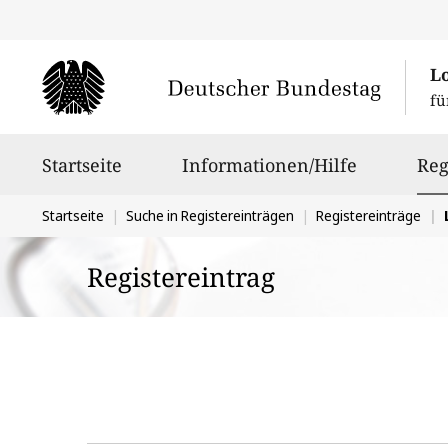
L
fü
Hauptnavigation
Startseite
Informationen/Hilfe
Reg
Sie
Startseite
Suche in Registereinträgen
Registereinträge
befinden
Registereintrag
sich
hier: