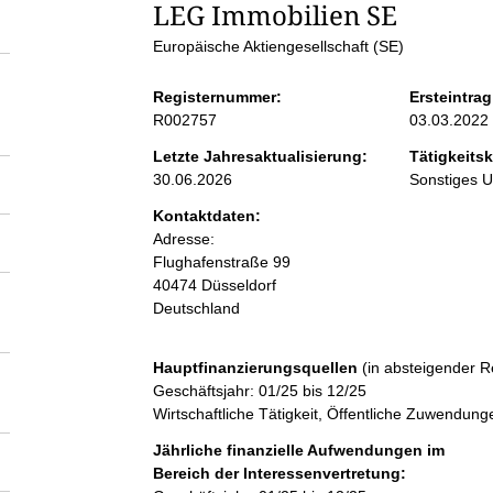
S
LEG Immobilien SE
Europäische Aktiengesellschaft (SE)
e
Registernummer:
Ersteintrag
i
R002757
03.03.2022
Letzte Jahresaktualisierung:
Tätigkeitsk
t
30.06.2026
Sonstiges 
Kontaktdaten:
e
Adresse:
Flughafenstraße
99
n
40474
Düsseldorf
Deutschland
i
Hauptfinanzierungsquellen
(in absteigender R
n
Geschäftsjahr: 01/25 bis 12/25
Wirtschaftliche Tätigkeit, Öffentliche Zuwendung
h
Jährliche finanzielle Aufwendungen im
Bereich der Interessenvertretung: