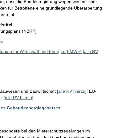
 an, dass die Bundesregierung wegen wesentlicher 
isiken für Betroffene eine grundlegende Überarbeitung 
ntreibt.
stitel:
erungsplans (NBRP)
26
erium für Wirtschaft und Energie (BMWE)
[alle RV
Bauwesen und Bauwirtschaft
[alle RV hierzu]
;
EU-
tz
[alle RV hierzu]
 des Gebäudeenergiegesetzes
esondere bei den Mieterschutzregelungen im 
avariefällen und bei der Gleichbehandlung von 