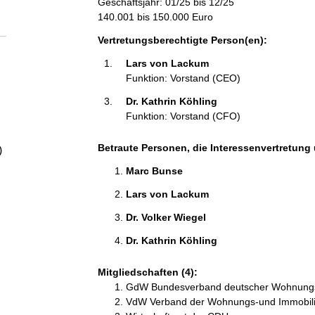
Geschäftsjahr: 01/25 bis 12/25
a
140.001 bis 150.000 Euro
l
Vertretungsberechtigte Person(en):
Lars von Lackum 
t
Funktion: Vorstand (CEO)
Dr. Kathrin Köhling 
Funktion: Vorstand (CFO)
Betraute Personen, die Interessenvertretung 
)
Marc Bunse 
Lars von Lackum 
Dr. Volker Wiegel 
Dr. Kathrin Köhling 
Mitgliedschaften (4):
GdW Bundesverband deutscher Wohnungs
VdW Verband der Wohnungs-und Immobilie