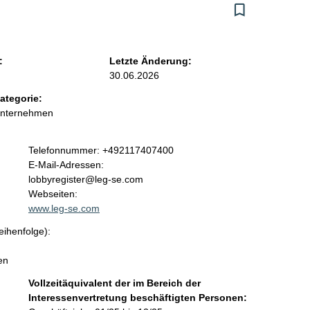
:
Letzte Änderung:
30.06.2026
ategorie:
Unternehmen
K
Telefonnummer: +492117407400
o
E-Mail-Adressen:
n
lobbyregister@leg-se.com
t
Webseiten:
a
www.leg-se.com
k
eihenfolge):
t
i
en
n
f
Vollzeitäquivalent der im Bereich der
o
Interessenvertretung beschäftigten Personen:
r