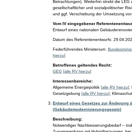
Betrachtungen). Weiterhin strebt die LEG
gesellschaftlicher und sozialpolitischer R
und ggf. Verschiebung der Umsetzung vora
Vom IV eingegebener Referentenentwurf
Entwurf eines nationalen Gebäuderenovi
Datum des Referentenentwurfs: 29.04.20
Federführendes Ministerium:
Bundesminist
hierzu]
Betroffenes geltendes Recht:
GEG
[alle RV hierzu]
Interessenbereiche:
Allgemeine Energiepolitik
[alle RV hierzu]
;
Gesetzgebung
[alle RV hierzu]
;
Klimaschu
Entwurf eines Gesetzes zur Änderung
(Gebäudemodernisierungsgesetz)
Beschreibung:
Notwendiger Nachbesserungsbedarf – insb
Zusammenhang mit Hybridheizungen, bei H