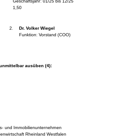
Geschäftsjahr: 01/25 bis 12/25
m
1,50
a
t
i
Dr. Volker Wiegel 
o
Funktion: Vorstand (COO)
n
e
n
:
unmittelbar ausüben (4):
- und Immobilienunternehmen
nwirtschaft Rheinland Westfalen