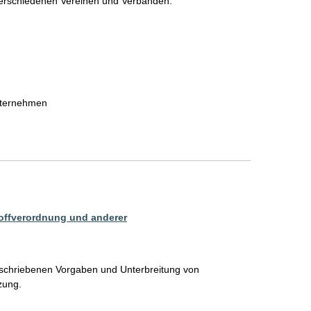
verschiedenen Vereinen und Verbänden. 

ternehmen

offverordnung und anderer
schriebenen Vorgaben und Unterbreitung von 
zung.