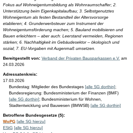
Fokus auf Wohneigentumsbildung als Wohnraumschaffer; 2.
Unterstützung beim Eigenkapitalaufbau; 3. Selbstgenutztes
Wohneigentum als festen Bestandteil der Altersvorsorge
etablieren; 4. Grunderwerbsteuer zum Instrument der
Wohneigentumsförderung machen; 5. Bauland mobilisieren und
Bauen erleichtern – aber auch: Leerstand vermeiden, Regionen
stärken; 6. Nachhaltigkeit im Gebäudesektor – ökologisch und
sozial; 7. EU-Vorgaben mit Augenmaß umsetzen.
Bereitgestellt von:
Verband der Privaten Bausparkassen e.V.
am
24.03.2026
Adressatenkreis:
17.03.2026
Bundestag:
Mitglieder des Bundestages
[alle SG dorthin]
;
Bundesregierung:
Bundesministerium der Finanzen (BMF)
[alle SG dorthin]
;
Bundesministerium für Wohnen,
Stadtentwicklung und Bauwesen (BMWSB)
[alle SG dorthin]
Betroffene Bundesgesetze (5):
WoPG
[alle SG hierzu]
EStG
[alle SG hierzu]