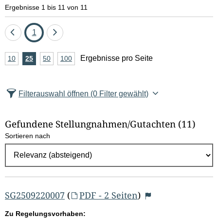
e
Ergebnisse 1 bis 11 von 11
l
Eine
Seite
Eine
1
d
Seite
Seite
A
Ergebnisse pro Seite
10
Ergebnisse
25
Ergebnisse
50
Ergebnisse
100
Ergebnisse
zurück
vor
l
n
pro
pro
pro
pro
Seite
Seite
Seite
Seite
z
ö
Filterauswahl öffnen
(0 Filter gewählt)
a
s
h
Gefundene Stellungnahmen/⁠Gutachten
(11)
c
l
Sortieren nach
E
h
r
e
g
e
n
b
SG2509220007
(
PDF - 2 Seiten
)
n
Zu Regelungsvorhaben: