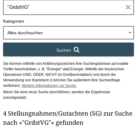
h
E
b
o
i
Kategorien
x
n
Alles durchsuchen
g
Suchen
a
Sie können mithilfe von Anführungszeichen Ihre Suchergebnisse auf exakte
b
Treffer beschränken, z. B. "Energie" statt Energie.
Mithilfe der booleschen
Operatoren UND, ODER, NICHT (in Großbuchstaben) und durch die
e
Verwendung von Klammern () können Sie außerdem Ihre Suchanfrage
verfeinern.
Weitere Informationen zur Suche
.
Wenn Sie eine neue Suche durchführen, werden die Ergebnisse
n
zurückgesetzt.
i
4 Stellungnahmen/Gutachten (SG) zur Suche
m
nach »"GrdstVG"« gefunden
F