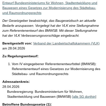
i
Entwurf Bundesministeriums für Wohnen, Stadtentwicklung und
s
Bauwesen eines Gesetzes zur Modernisierung des Städtebau-
und Raumordnungsrechts
s
e
Der Gesetzgeber beabsichtigt, das Baugesetzbuch an aktuelle
Bedarfe anzupassen. Vorgelegt hat der VLK eine Stellungnahme
p
zum Referentenentwurf des BMWSB. Mit dieser Stellungnahme
r
hat der VLK Verbesserungsvorschläge eingebracht.
o
Bereitgestellt von:
Verband der Landwirtschaftskammern (VLK)
S
am
28.04.2026
e
Zu Regelungsentwurf:
i
Vom IV eingegebener Referentenentwurfstitel (BMWSB):
t
Referentenentwurf eines Gesetzes zur Modernisierung des
e
Städtebau- und Raumordnungsrechts
Adressatenkreis:
28.04.2026
Bundesregierung:
Bundesministerium für Wohnen,
Stadtentwicklung und Bauwesen (BMWSB)
[alle SG dorthin]
Betroffene Bundesgesetze (1):