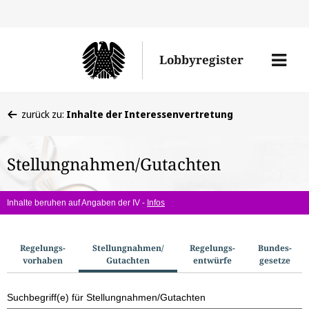
Direkt
Direk
zu
zum
Men
Lobbyregister
den
Inhal
öffne
Sucherge
Sie
zurück zu:
Inhalte der Interessenvertretung
befinden
sich
Stellungnahmen/Gutachten
hier:
Inhalte beruhen auf Angaben der IV -
Infos
S
Regelungs­
Stellungnahmen/​
Regelungs­
Bundes­
vorhaben
Gutachten
entwürfe
gesetze
u
c
Suchbegriff(e) für Stellungnahmen/Gutachten