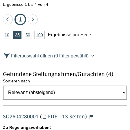
e
Ergebnisse 1 bis 4 von 4
l
Eine
Seite
Eine
1
d
Seite
Seite
A
Ergebnisse pro Seite
10
Ergebnisse
25
Ergebnisse
50
Ergebnisse
100
Ergebnisse
zurück
vor
l
n
pro
pro
pro
pro
Seite
Seite
Seite
Seite
z
ö
Filterauswahl öffnen
(0 Filter gewählt)
a
s
h
Gefundene Stellungnahmen/⁠Gutachten
(4)
c
l
Sortieren nach
E
h
r
e
g
e
n
b
SG2604280001
(
PDF - 13 Seiten
)
n
Zu Regelungsvorhaben: