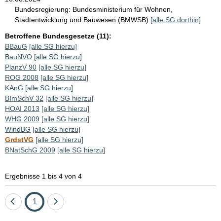
Bundesregierung:
Bundesministerium für Wohnen,
Stadtentwicklung und Bauwesen (BMWSB)
[alle SG dorthin]
Betroffene Bundesgesetze (11):
BBauG
[alle SG hierzu]
BauNVO
[alle SG hierzu]
PlanzV 90
[alle SG hierzu]
ROG 2008
[alle SG hierzu]
KAnG
[alle SG hierzu]
BImSchV 32
[alle SG hierzu]
HOAI 2013
[alle SG hierzu]
WHG 2009
[alle SG hierzu]
WindBG
[alle SG hierzu]
GrdstVG
[alle SG hierzu]
BNatSchG 2009
[alle SG hierzu]
Ergebnisse 1 bis 4 von 4
Eine
Seite
Eine
1
Seite
Seite