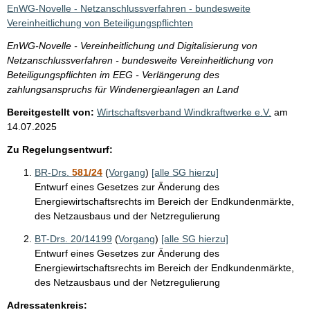
i
EnWG-Novelle - Netzanschlussverfahren - bundesweite
s
Vereinheitlichung von Beteiligungspflichten
s
EnWG-Novelle - Vereinheitlichung und Digitalisierung von
e
Netzanschlussverfahren - bundesweite Vereinheitlichung von
Beteiligungspflichten im EEG - Verlängerung des
p
zahlungsanspruchs für Windenergieanlagen an Land
r
Bereitgestellt von:
Wirtschaftsverband Windkraftwerke e.V.
am
o
14.07.2025
S
Zu Regelungsentwurf:
e
BR-Drs.
581/24
(
Vorgang
)
[alle SG hierzu]
i
Entwurf eines Gesetzes zur Änderung des
t
Energiewirtschaftsrechts im Bereich der Endkundenmärkte,
e
des Netzausbaus und der Netzregulierung
BT-Drs. 20/14199
(
Vorgang
)
[alle SG hierzu]
Entwurf eines Gesetzes zur Änderung des
Energiewirtschaftsrechts im Bereich der Endkundenmärkte,
des Netzausbaus und der Netzregulierung
Adressatenkreis: