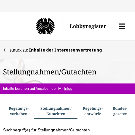
Direkt
Direk
zu
zum
Men
Lobbyregister
den
Inhal
öffne
Sucherge
Sie
zurück zu:
Inhalte der Interessenvertretung
befinden
sich
Stellungnahmen/Gutachten
hier:
Inhalte beruhen auf Angaben der IV -
Infos
S
Regelungs­
Stellungnahmen/​
Regelungs­
Bundes­
vorhaben
Gutachten
entwürfe
gesetze
u
c
Suchbegriff(e) für Stellungnahmen/Gutachten