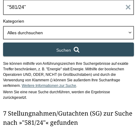
h
E
b
o
i
Kategorien
x
n
Alles durchsuchen
g
Suchen
a
Sie können mithilfe von Anführungszeichen Ihre Suchergebnisse auf exakte
b
Treffer beschränken, z. B. "Energie" statt Energie.
Mithilfe der booleschen
Operatoren UND, ODER, NICHT (in Großbuchstaben) und durch die
e
Verwendung von Klammern () können Sie außerdem Ihre Suchanfrage
verfeinern.
Weitere Informationen zur Suche
.
Wenn Sie eine neue Suche durchführen, werden die Ergebnisse
n
zurückgesetzt.
i
7 Stellungnahmen/Gutachten (SG) zur Suche
m
nach »"581/24"« gefunden
F