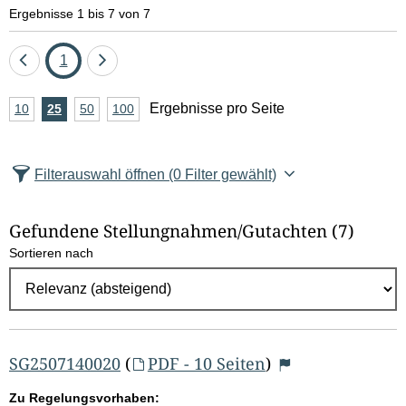
e
Ergebnisse 1 bis 7 von 7
l
Eine
Seite
Eine
1
d
Seite
Seite
A
Ergebnisse pro Seite
10
Ergebnisse
25
Ergebnisse
50
Ergebnisse
100
Ergebnisse
zurück
vor
l
n
pro
pro
pro
pro
Seite
Seite
Seite
Seite
z
ö
Filterauswahl öffnen
(0 Filter gewählt)
a
s
h
Gefundene Stellungnahmen/⁠Gutachten
(7)
c
l
Sortieren nach
E
h
r
e
g
e
n
b
SG2507140020
(
PDF - 10 Seiten
)
n
Zu Regelungsvorhaben: