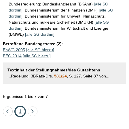
Bundesregierung:
Bundeskanzleramt (BKAmt)
[alle SG
dorthin]
;
Bundesministerium der Finanzen (BMF)
[alle SG
dorthin]
;
Bundesministerium für Umwelt, Klimaschutz,
Naturschutz und nukleare Sicherheit (BMUKN)
[alle SG
dorthin]
;
Bundesministerium für Wirtschaft und Energie
(BMWE)
[alle SG dorthin]
Betroffene Bundesgesetze (2):
EnWG 2005
[alle SG hierzu]
EEG 2014
[alle SG hierzu]
Textinhalt der Stellungnahmes/des Gutachtens
...Regelung. 3BRats-Drs.
581/24
, S. 127. Seite 87 von...
Ergebnisse 1 bis 7 von 7
Eine
Seite
Eine
1
Seite
Seite