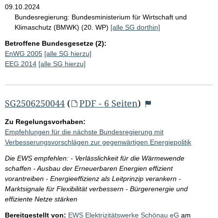
09.10.2024
Bundesregierung:
Bundesministerium für Wirtschaft und
Klimaschutz (BMWK) (20. WP)
[alle SG dorthin]
Betroffene Bundesgesetze (2):
EnWG 2005
[alle SG hierzu]
EEG 2014
[alle SG hierzu]
SG2506250044
(
PDF - 6 Seiten
)
Zu Regelungsvorhaben:
Empfehlungen für die nächste Bundesregierung mit
Verbesserungsvorschlägen zur gegenwärtigen Energiepolitik
Die EWS empfehlen: - Verlässlichkeit für die Wärmewende
schaffen - Ausbau der Erneuerbaren Energien effizient
vorantreiben - Energieeffizienz als Leitprinzip verankern -
Marktsignale für Flexibilität verbessern - Bürgerenergie und
effiziente Netze stärken
Bereitgestellt von:
EWS Elektrizitätswerke Schönau eG
am