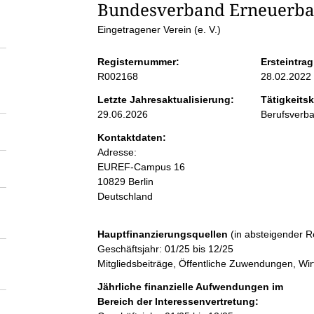
S
Bundesverband Erneuerbare
Eingetragener Verein (e. V.)
e
Registernummer:
Ersteintrag
i
R002168
28.02.2022
Letzte Jahresaktualisierung:
Tätigkeitsk
t
29.06.2026
Berufsverb
Kontaktdaten:
e
Adresse:
EUREF-Campus
16
n
10829
Berlin
Deutschland
i
Hauptfinanzierungsquellen
(in absteigender R
n
Geschäftsjahr: 01/25 bis 12/25
Mitgliedsbeiträge, Öffentliche Zuwendungen, Wirt
h
Jährliche finanzielle Aufwendungen im
Bereich der Interessenvertretung: