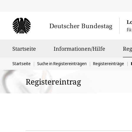
L
fü
Hauptnavigation
Startseite
Informationen/Hilfe
Reg
Sie
Startseite
Suche in Registereinträgen
Registereinträge
befinden
Registereintrag
sich
hier: