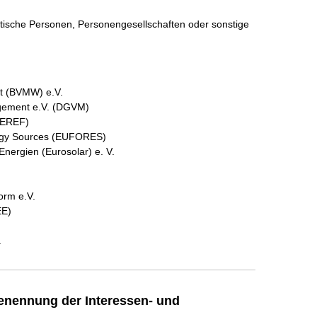
istische Personen, Personengesellschaften oder sonstige
ft (BVMW) e.V.
gement e.V. (DGVM)
(EREF)
rgy Sources (EUFORES)
nergien (Eurosolar) e. V.
orm e.V.
EE)
.
enennung der Interessen- und