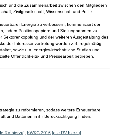
usch und die Zusammenarbeit zwischen den Mitgliedern 
aft, Zivilgesellschaft, Wissenschaft und Politik.

uerbarer Energie zu verbessern, kommuniziert der 
n, indem Positionspapiere und Stellungnahmen zu 
er Sektorenkopplung und der weiteren Ausgestaltung des 
ke der Interessenvertretung werden z.B. regelmäßig 
ltet, sowie u.a. energiewirtschaftliche Studien und 
elte Öffentlichkeits- und Pressearbeit betrieben.
strategie zu reformieren, sodass weitere Erneuerbare 
aft und Batterien in ihr Berücksichtigung finden. 
lle RV hierzu]
;
KWKG 2016
[alle RV hierzu]