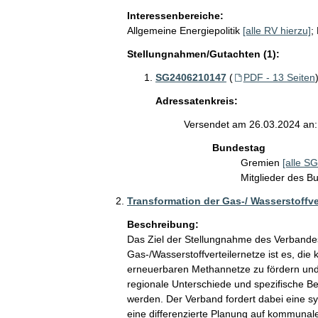
Interessenbereiche:
Allgemeine Energiepolitik
[alle RV hierzu]
;
Stellungnahmen/Gutachten (1):
SG2406210147
(
PDF - 13 Seiten
Adressatenkreis:
Versendet am 26.03.2024 an:
Bundestag
Gremien
[alle SG
Mitglieder des 
Transformation der Gas-/ Wasserstoffve
Beschreibung:
Das Ziel der Stellungnahme des Verband
Gas-/Wasserstoffverteilernetze ist es, die 
erneuerbaren Methannetze zu fördern und 
regionale Unterschiede und spezifische B
werden. Der Verband fordert dabei eine s
eine differenzierte Planung auf kommunal