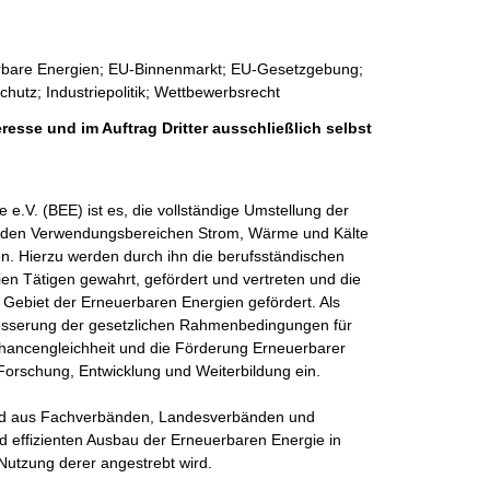
uerbare Energien; EU-Binnenmarkt; EU-Gesetzgebung;
hutz; Industriepolitik; Wettbewerbsrecht
resse und im Auftrag Dritter ausschließlich selbst
.V. (BEE) ist es, die vollständige Umstellung der 
n den Verwendungsbereichen Strom, Wärme und Kälte 
en. Hierzu werden durch ihn die berufsständischen 
n Tätigen gewahrt, gefördert und vertreten und die 
 Gebiet der Erneuerbaren Energien gefördert. Als 
rbesserung der gesetzlichen Rahmenbedingungen für 
hancengleichheit und die Förderung Erneuerbarer 
 Forschung, Entwicklung und Weiterbildung ein. 

end aus Fachverbänden, Landesverbänden und 
d effizienten Ausbau der Erneuerbaren Energie in 
utzung derer angestrebt wird. 
