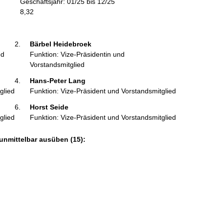
Geschäftsjahr: 01/25 bis 12/25
m
8,32
a
t
i
Bärbel Heidebroek 
o
ed
Funktion: Vize-Präsidentin und
n
Vorstandsmitglied
e
Hans-Peter Lang 
n
glied
Funktion: Vize-Präsident und Vorstandsmitglied
:
Horst Seide 
glied
Funktion: Vize-Präsident und Vorstandsmitglied
unmittelbar ausüben (15):