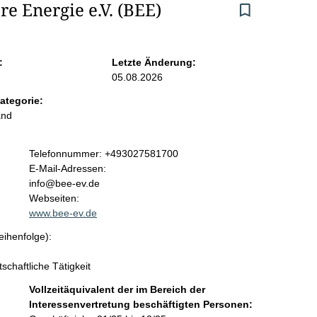
 Energie e.V. (BEE)
:
Letzte Änderung:
05.08.2026
ategorie:
and
K
Telefonnummer: +493027581700
o
E-Mail-Adressen:
n
info@bee-ev.de
t
Webseiten:
a
www.bee-ev.de
k
eihenfolge):
t
i
schaftliche Tätigkeit
n
f
Vollzeitäquivalent der im Bereich der
o
Interessenvertretung beschäftigten Personen:
r