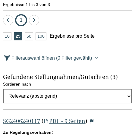
e
Ergebnisse 1 bis 3 von 3
l
Eine
Seite
Eine
1
d
Seite
Seite
A
Ergebnisse pro Seite
10
Ergebnisse
25
Ergebnisse
50
Ergebnisse
100
Ergebnisse
zurück
vor
l
n
pro
pro
pro
pro
Seite
Seite
Seite
Seite
z
ö
Filterauswahl öffnen
(0 Filter gewählt)
a
s
h
Gefundene Stellungnahmen/⁠Gutachten
(3)
c
l
Sortieren nach
E
h
r
e
g
e
n
b
SG2406240117
(
PDF - 9 Seiten
)
n
Zu Regelungsvorhaben: